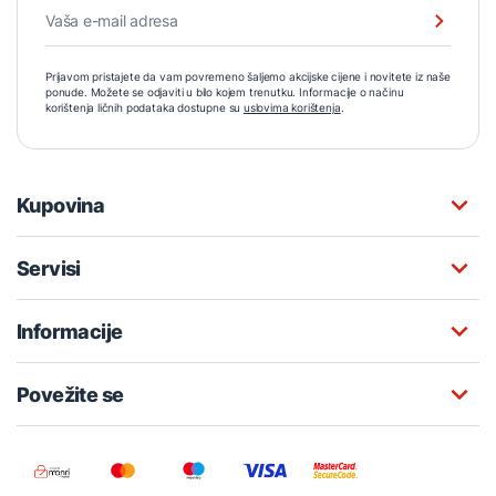
Prijavom pristajete da vam povremeno šaljemo akcijske cijene i novitete iz naše
ponude. Možete se odjaviti u bilo kojem trenutku. Informacije o načinu
korištenja ličnih podataka dostupne su
uslovima korištenja
.
Kupovina
Servisi
Informacije
Povežite se