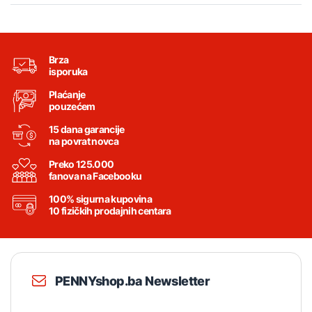
Brza
isporuka
Plaćanje
pouzećem
15 dana garancije
na povrat novca
Preko 125.000
fanova na Facebooku
100% sigurna kupovina
10 fizičkih prodajnih centara
PENNYshop.ba Newsletter