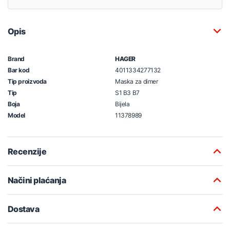
Opis
Brand
HAGER
Bar kod
4011334277132
Tip proizvoda
Maska za dimer
Tip
S1 B3 B7
Boja
Bijela
Model
11378989
Recenzije
Načini plaćanja
Dostava