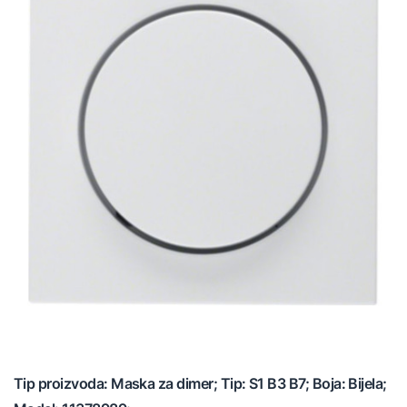
Tip proizvoda: Maska za dimer; Tip: S1 B3 B7; Boja: Bijela;