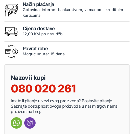
Način plaćanja
Gotovina, internet bankarstvom, virmanom i kreditnim
karticama.
Cijena dostave
12,00 KM po narudžbi
Povrat robe
Moguć unutar 15 dana
Nazovi i kupi
080 020 261
Imate li pitanje u vezi ovog proizvoda? Postavite pitanje.
Saznajte dostupnost ovoga proizvoda u našim trgovinama
pozivom na broj.