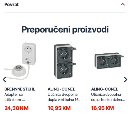
Povrat
Preporučeni proizvodi
Previous
Nex
BRENNNESTUHL
ALING-CONEL
ALING-CONEL
Adapter sa
Utičnica dvopolna
Utičnica dvopolna
utičnicom i
dupla vertikalna 16A
dupla horizontalna
prekidačem 3500W
22431.A1
16A 22421.A1
24,50 KM
16,95 KM
16,95 KM
1.5m 1508220