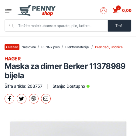
0
0,00
Traži
Naslovna
PENNY plus
Elektromaterijal
Prekidači, utičnice
Nazad
HAGER
Maska za dimer Berker 11378989
bijela
Šifra artikla: 203757
Stanje:
Dostupno