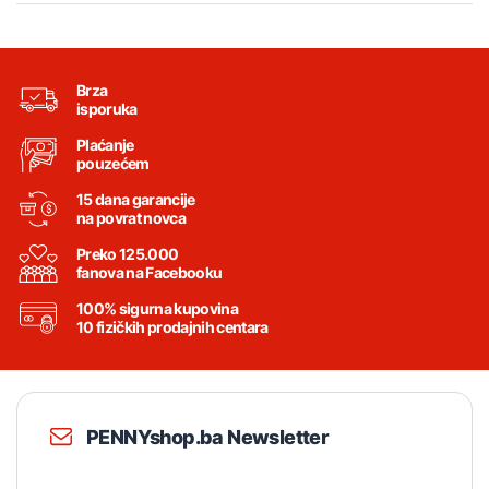
Brza
isporuka
Plaćanje
pouzećem
15 dana garancije
na povrat novca
Preko 125.000
fanova na Facebooku
100% sigurna kupovina
10 fizičkih prodajnih centara
PENNYshop.ba Newsletter