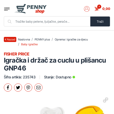
0
0,00
Traži
Naslovna
PENNY plus
Oprema i igračke za djecu
Nazad
Baby igračke
FISHER PRICE
Igračka i držač za cuclu u plišancu
GNP46
Šifra artikla: 235743
Stanje:
Dostupno