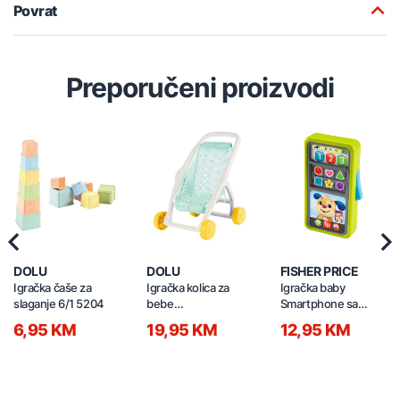
Povrat
Preporučeni proizvodi
Previous
Nex
DOLU
DOLU
FISHER PRICE
Igračka čaše za
Igračka kolica za
Igračka baby
slaganje 6/1 5204
bebe
Smartphone sa
50x42,5x34,5cm
svjetlom i zvukom
6,95 KM
19,95 KM
12,95 KM
2659