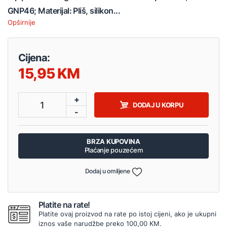
GNP46; Materijal: Pliš, silikon...
Opširnije
Cijena:
15,95
+
1
DODAJ U KORPU
-
BRZA KUPOVINA
Plaćanje pouzećem
Dodaj u omiljene
Platite na rate!
Platite ovaj proizvod na rate po istoj cijeni, ako je ukupni
iznos vaše narudžbe preko 100,00 KM.