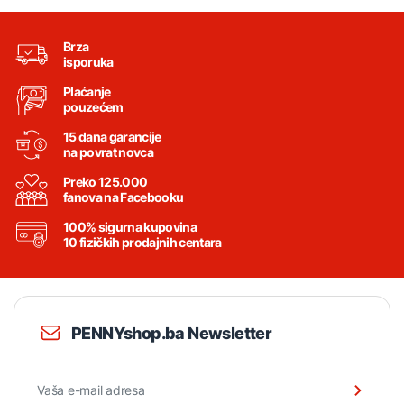
Brza
isporuka
Plaćanje
pouzećem
15 dana garancije
na povrat novca
Preko 125.000
fanova na Facebooku
100% sigurna kupovina
10 fizičkih prodajnih centara
PENNYshop.ba Newsletter