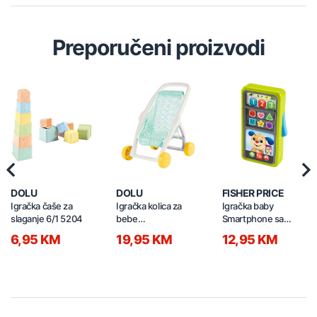
Preporučeni proizvodi
Previous
Nex
DOLU
DOLU
FISHER PRICE
Igračka čaše za
Igračka kolica za
Igračka baby
slaganje 6/1 5204
bebe
Smartphone sa
50x42,5x34,5cm
svjetlom i zvukom
6,95 KM
19,95 KM
12,95 KM
2659