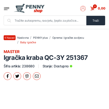
0
0,00
Traži
Naslovna
PENNY plus
Oprema i igračke za djecu
Nazad
Baby igračke
MASTER
Igračka kraba QC-3Y 251367
Šifra artikla: 238680
Stanje:
Dostupno