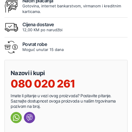
Način plaćanja
Gotovina, internet bankarstvom, virmanom i kreditnim
karticama.
Cijena dostave
12,00 KM po narudžbi
Povrat robe
Moguć unutar 15 dana
Nazovi i kupi
080 020 261
Imate li pitanje u vezi ovog proizvoda? Postavite pitanje.
Saznajte dostupnost ovoga proizvoda u našim trgovinama
pozivom na broj.