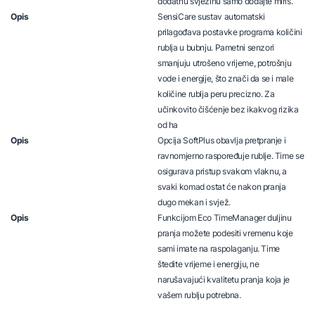
dodatnu svježinu samo dodajte miris.
Opis
SensiCare sustav automatski
prilagođava postavke programa količini
rublja u bubnju. Pametni senzori
smanjuju utrošeno vrijeme, potrošnju
vode i energije, što znači da se i male
količine rublja peru precizno. Za
učinkovito čišćenje bez ikakvog rizika
od ha
Opis
Opcija SoftPlus obavlja pretpranje i
ravnomjerno raspoređuje rublje. Time se
osigurava pristup svakom vlaknu, a
svaki komad ostat će nakon pranja
dugo mekan i svjež.
Opis
Funkcijom Eco TimeManager duljinu
pranja možete podesiti vremenu koje
sami imate na raspolaganju. Time
štedite vrijeme i energiju, ne
narušavajući kvalitetu pranja koja je
vašem rublju potrebna.