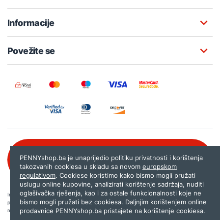
Informacije
Povežite se
Besplatna korisnička podrška:
PENNYshop.ba je unaprijedio politiku privatnosti i korištenja
080 020 261
takozvanih cookiesa u skladu sa novom
europskom
regulativom
. Cookiese koristimo kako bismo mogli pružati
uslugu online kupovine, analizirati korištenje sadržaja, nuditi
oglašivačka rješenja, kao i za ostale funkcionalnosti koje ne
Internet trgovina PENNYshop.ba nastoji objavljivati samo provjerene i pravilne
bismo mogli pružati bez cookiesa. Daljnjim korištenjem online
podatke. Ako na našoj stranici otkrijete neistinite, odnosno neadekvatne informacije,
prodavnice PENNYshop.ba pristajete na korištenje cookiesa.
molimo vas da nam to javite na
shop@pennyplus.com
.