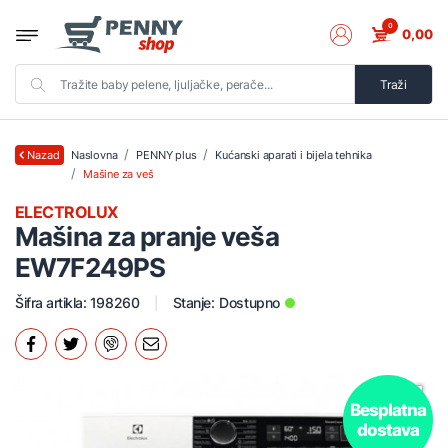
0
0,00
Traži
Naslovna
PENNY plus
Kućanski aparati i bijela tehnika
Nazad
Mašine za veš
ELECTROLUX
Mašina za pranje veša
EW7F249PS
Šifra artikla: 198260
Stanje:
Dostupno
Besplatna
dostava