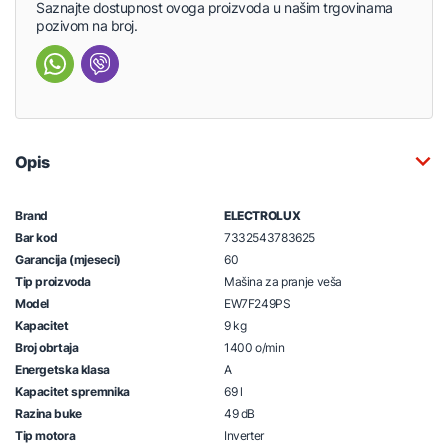
Saznajte dostupnost ovoga proizvoda u našim trgovinama
pozivom na broj.
Opis
Brand
ELECTROLUX
Bar kod
7332543783625
Garancija (mjeseci)
60
Tip proizvoda
Mašina za pranje veša
Model
EW7F249PS
Kapacitet
9 kg
Broj obrtaja
1400 o/min
Energetska klasa
A
Kapacitet spremnika
69 l
Razina buke
49 dB
Tip motora
Inverter