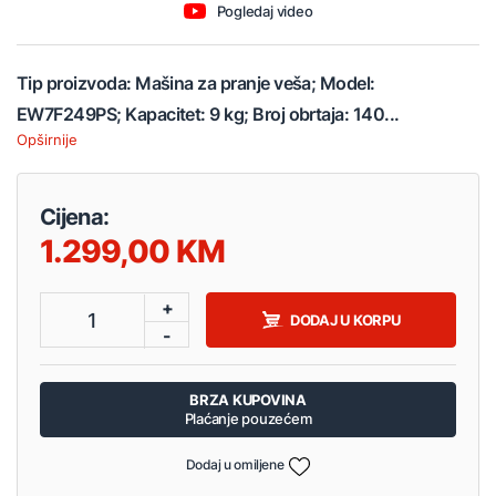
Pogledaj video
Tip proizvoda: Mašina za pranje veša; Model:
EW7F249PS; Kapacitet: 9 kg; Broj obrtaja: 140...
Opširnije
Cijena:
1.299,00
+
1
DODAJ U KORPU
-
BRZA KUPOVINA
Plaćanje pouzećem
Dodaj u omiljene