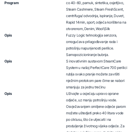
Program
co 40-60, pamuk, sintetika, osjetljivo,
Steam Cashmere, Steam FreshScent,
centrifuga/ odvodnja, ispiranje, Duvet,
Rapid 14min, sport, odjeća korištena na
otvorenom, Denim, Wool\Silk
Opis
Fuzzy Logic tehnologija senzora,
omogućava prilagođavanje rada i
potrošnju napunjenosti perilice.
Samopozicioniranje bubnja.
Opis
S inovativnim sustavom SteamCare
System u našoj PerfectCare 700 perilici
rublja svako pranje možete završiti
nježnim protokom pare čime se nabori
smanjuju za jednu trećinu
Opis
Uživajte u osjećaju upravo oprane
odjeće, uz manju potrošnju vode.
Osvježavanjem omiljene odjeće parom
možete uštedjeti preko 40 litara vode
po ciklusu, što će utjecati i na
produljenje životnog vijeka odjeće. Za