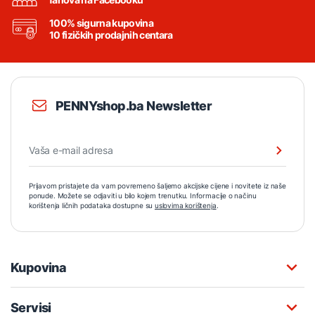
100% sigurna kupovina
10 fizičkih prodajnih centara
PENNYshop.ba Newsletter
Prijavom pristajete da vam povremeno šaljemo akcijske cijene i novitete iz naše
ponude. Možete se odjaviti u bilo kojem trenutku. Informacije o načinu
korištenja ličnih podataka dostupne su
uslovima korištenja
.
Kupovina
Servisi