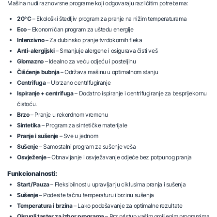
Mašina nudi raznovrsne programe koji odgovaraju različitim potrebama:
20°C
– Ekološki štedljiv program za pranje na nižim temperaturama
Eco
– Ekonomičan program za uštedu energije
Intenzivno
– Za dubinsko pranje tvrdokornih fleka
Anti-alergijski
– Smanjuje alergene i osigurava čisti veš
Glomazno
– Idealno za veću odjeću i posteljinu
Čišćenje bubnja
– Održava mašinu u optimalnom stanju
Centrifuga
– Ubrzano centrifugiranje
Ispiranje + centrifuga
– Dodatno ispiranje i centrifugiranje za besprijekornu
čistoću.
Brzo
– Pranje u rekordnom vremenu
Sintetika
– Program za sintetičke materijale
Pranje i sušenje
– Sve u jednom
Sušenje
– Samostalni program za sušenje veša
Osvježenje
– Obnavljanje i osvježavanje odjeće bez potpunog pranja
Funkcionalnosti:
Start/Pauza
– Fleksibilnost u upravljanju ciklusima pranja i sušenja
Sušenje
– Podesite tačnu temperaturu i brzinu sušenja
Temperatura i brzina
– Lako podešavanje za optimalne rezultate
Okrugli taster za izbor programa
– Brz pristup vašim omiljenim programima