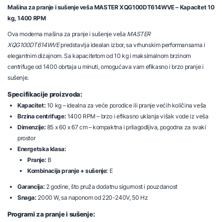
Mašina za pranje i sušenje veša MASTER XQG100DT614WVE – Kapacitet 10
kg, 1400 RPM
Ova moderna mašina za pranje i sušenje veša
MASTER
XQG100DT614WVE
predstavlja idealan izbor, sa vrhunskim performansama i
elegantnim dizajnom. Sa kapacitetom od 10 kg i maksimalnom brzinom
centrifuge od 1400 obrtaja u minuti, omogućava vam efikasno i brzo pranje i
sušenje.
Specifikacije proizvoda:
Kapacitet:
10 kg – idealna za veće porodice ili pranje većih količina veša
Brzina centrifuge:
1400 RPM – brzo i efikasno uklanja višak vode iz veša
Dimenzije:
85 x 60 x 67 cm – kompaktna i prilagodljiva, pogodna za svaki
prostor
Energetska klasa:
Pranje:
B
Kombinacija pranje + sušenje:
E
Garancija:
2 godine, što pruža dodatnu sigurnost i pouzdanost
Snaga:
2000 W, sa naponom od 220-240V, 50 Hz
Programi za pranje i sušenje: