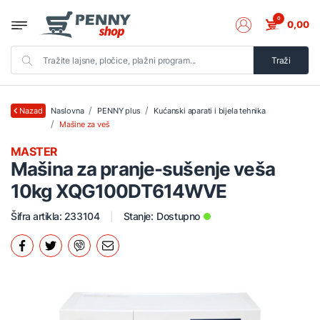
0
0,00
Traži
Naslovna
PENNY plus
Kućanski aparati i bijela tehnika
Nazad
Mašine za veš
MASTER
Mašina za pranje-sušenje veša
10kg XQG100DT614WVE
Šifra artikla: 233104
Stanje:
Dostupno