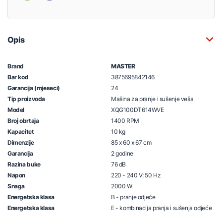
Opis
Brand
MASTER
Bar kod
3875695842146
Garancija (mjeseci)
24
Tip proizvoda
Mašina za pranje i sušenje veša
Model
XQG100DT614WVE
Broj obrtaja
1400 RPM
Kapacitet
10 kg
Dimenzije
85 x 60 x 67 cm
Garancija
2 godine
Razina buke
76 dB
Napon
220 - 240 V; 50 Hz
Snaga
2000 W
Energetska klasa
B - pranje odjeće
Energetska klasa
E - kombinacija pranja i sušenja odjeće