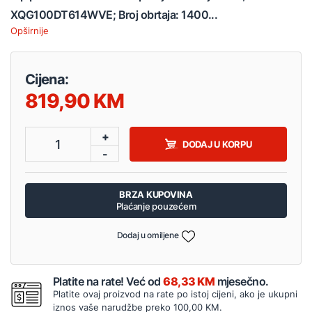
XQG100DT614WVE; Broj obrtaja: 1400...
Opširnije
Cijena:
819,90
+
1
DODAJ U KORPU
-
BRZA KUPOVINA
Plaćanje pouzećem
Dodaj u omiljene
Platite na rate! Već od
68,33 KM
mjesečno.
Platite ovaj proizvod na rate po istoj cijeni, ako je ukupni
iznos vaše narudžbe preko 100,00 KM.