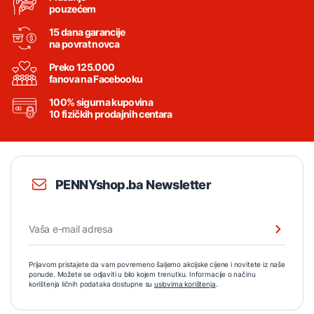
pouzećem
15 dana garancije
na povrat novca
Preko 125.000
fanova na Facebooku
100% sigurna kupovina
10 fizičkih prodajnih centara
PENNYshop.ba Newsletter
Prijavom pristajete da vam povremeno šaljemo akcijske cijene i novitete iz naše
ponude. Možete se odjaviti u bilo kojem trenutku. Informacije o načinu
korištenja ličnih podataka dostupne su
uslovima korištenja
.