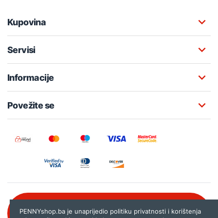
Kupovina
Servisi
Informacije
Povežite se
Besplatna korisnička podrška:
PENNYshop.ba je unaprijedio politiku privatnosti i korištenja
080 020 261