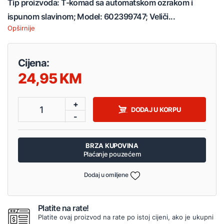
Tip proizvoda: T-komad sa automatskom ozrakom i
ispunom slavinom; Model: 602399747; Veliči...
Opširnije
Cijena:
24,95
+
1
DODAJ U KORPU
-
BRZA KUPOVINA
Plaćanje pouzećem
Dodaj u omiljene
Platite na rate!
Platite ovaj proizvod na rate po istoj cijeni, ako je ukupni