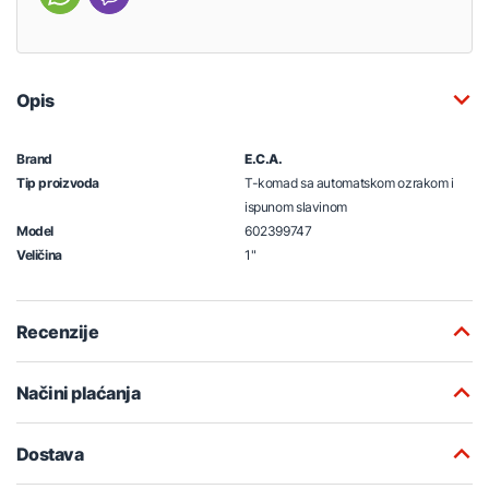
Opis
Brand
E.C.A.
Tip proizvoda
T-komad sa automatskom ozrakom i
ispunom slavinom
Model
602399747
Veličina
1"
Recenzije
Načini plaćanja
Dostava