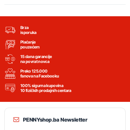
Brza
isporuka
Plaćanje
pouzećem
15 dana garancije
na povrat novca
Preko 125.000
fanova na Facebooku
100% sigurna kupovina
10 fizičkih prodajnih centara
PENNYshop.ba Newsletter