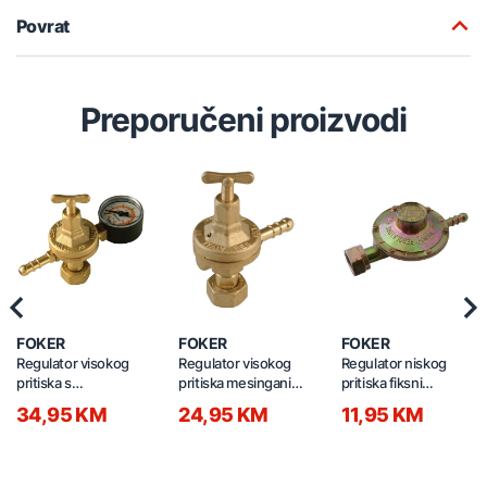
Povrat
Preporučeni proizvodi
Previous
Nex
FOKER
FOKER
FOKER
Regulator visokog
Regulator visokog
Regulator niskog
pritiska s
pritiska mesingani
pritiska fiksni
manometrom
podesivi 0-4bar fi10
30mbar fi10 06507
34,95 KM
24,95 KM
11,95 KM
mesingani podesivi
06901/27
0-4bar FI10
06902/27