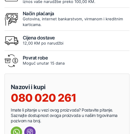
iznos vaše narudžbe preko 100,00 KM.
Način plaćanja
Gotovina, internet bankarstvom, virmanom i kreditnim
karticama.
Cijena dostave
12,00 KM po narudžbi
Povrat robe
Moguć unutar 15 dana
Nazovi i kupi
080 020 261
Imate li pitanje u vezi ovog proizvoda? Postavite pitanje.
Saznajte dostupnost ovoga proizvoda u našim trgovinama
pozivom na broj.