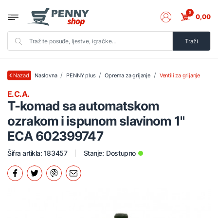
0
0,00
Traži
Naslovna
PENNY plus
Oprema za grijanje
Ventili za grijanje
Nazad
E.C.A.
T-komad sa automatskom
ozrakom i ispunom slavinom 1"
ECA 602399747
Šifra artikla: 183457
Stanje:
Dostupno