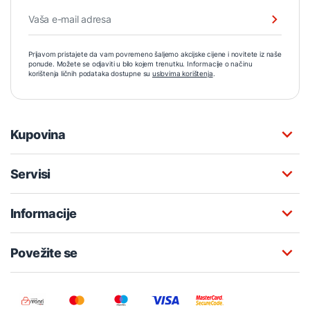
Prijavom pristajete da vam povremeno šaljemo akcijske cijene i novitete iz naše
ponude. Možete se odjaviti u bilo kojem trenutku. Informacije o načinu
korištenja ličnih podataka dostupne su
uslovima korištenja
.
Kupovina
Servisi
Informacije
Povežite se