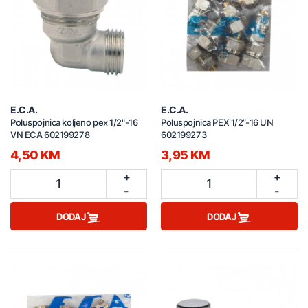
E.C.A.
E.C.A.
Poluspojnica koljeno pex 1/2"-16
Poluspojnica PEX 1/2”-16 UN
VN ECA 602199278
602199273
4,50 KM
3,95 KM
+
+
1
1
-
-
DODAJ
DODAJ