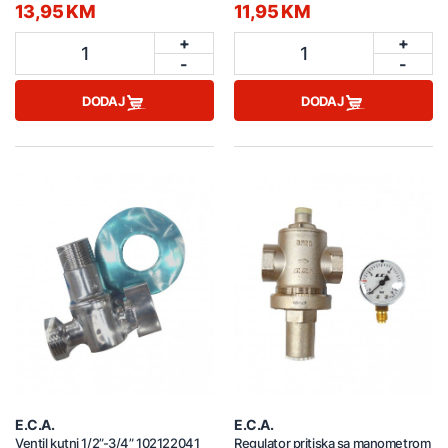
13,95 KM
11,95 KM
+
+
1
1
-
-
DODAJ
DODAJ
E.C.A.
E.C.A.
Ventil kutni 1/2”-3/4” 102122041
Regulator pritiska sa manometrom