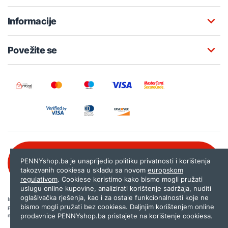
Informacije
Povežite se
Besplatna korisnička podrška:
PENNYshop.ba je unaprijedio politiku privatnosti i korištenja
080 020 261
takozvanih cookiesa u skladu sa novom
europskom
regulativom
. Cookiese koristimo kako bismo mogli pružati
uslugu online kupovine, analizirati korištenje sadržaja, nuditi
oglašivačka rješenja, kao i za ostale funkcionalnosti koje ne
Internet trgovina PENNYshop.ba nastoji objavljivati samo provjerene i pravilne
bismo mogli pružati bez cookiesa. Daljnjim korištenjem online
podatke. Ako na našoj stranici otkrijete neistinite, odnosno neadekvatne informacije,
prodavnice PENNYshop.ba pristajete na korištenje cookiesa.
molimo vas da nam to javite na
shop@pennyplus.com
.