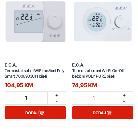
E.C.A.
E.C.A.
Termostat sobni WIFI bežični Poly
Termostat sobni Wi-Fi On-Off
Smart 7006903011 bijeli
bežični POLY PURE bijeli
104,95 KM
74,95 KM
+
+
1
1
-
-
DODAJ
DODAJ