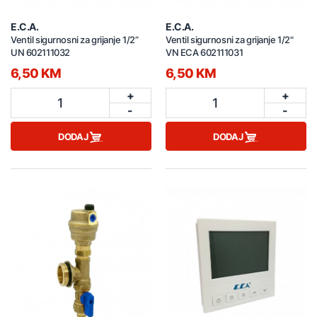
E.C.A.
E.C.A.
Ventil sigurnosni za grijanje 1/2”
Ventil sigurnosni za grijanje 1/2"
UN 602111032
VN ECA 602111031
6,50 KM
6,50 KM
+
+
1
1
-
-
DODAJ
DODAJ