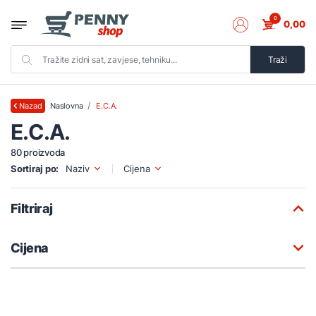
0
0,00
Traži
Naslovna
E.C.A.
Nazad
E.C.A.
80 proizvoda
Sortiraj po:
Naziv
Cijena
Filtriraj
Cijena