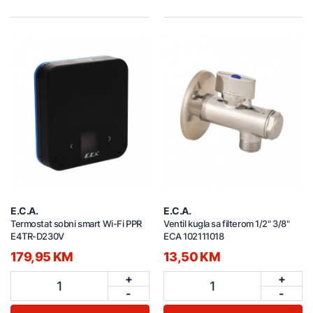
E.C.A.
E.C.A.
Termostat sobni smart Wi-Fi PPR
Ventil kugla sa filterom 1/2" 3/8"
E4TR-D230V
ECA 102111018
179,95 KM
13,50 KM
+
+
1
1
-
-