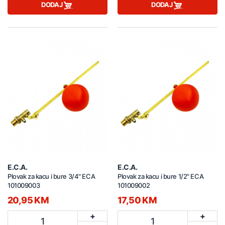
DODAJ
DODAJ
E.C.A.
E.C.A.
Plovak za kacu i bure 3/4" ECA
Plovak za kacu i bure 1/2" ECA
101009003
101009002
20,95 KM
17,50 KM
+
+
1
1