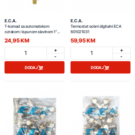
E.C.A.
E.C.A.
T-komad sa automatskom
Termostat sobni digitalni ECA
ozrakom i ispunom slavinom 1"
601021031
ECA 602399747
24,95 KM
59,95 KM
+
+
1
1
-
-
DODAJ
DODAJ