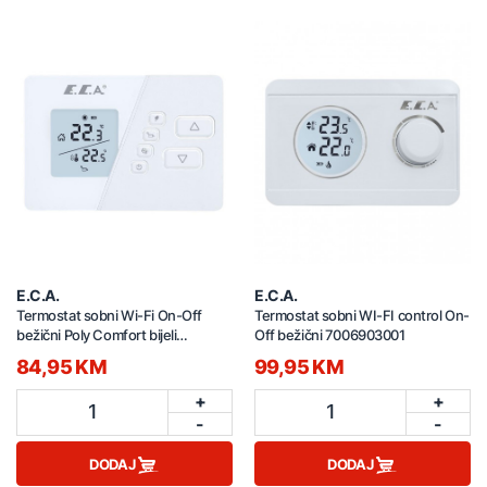
E.C.A.
E.C.A.
Termostat sobni Wi-Fi On-Off
Termostat sobni WI-FI control On-
bežični Poly Comfort bijeli
Off bežični 7006903001
7006903004
84,95 KM
99,95 KM
+
+
1
1
-
-
DODAJ
DODAJ