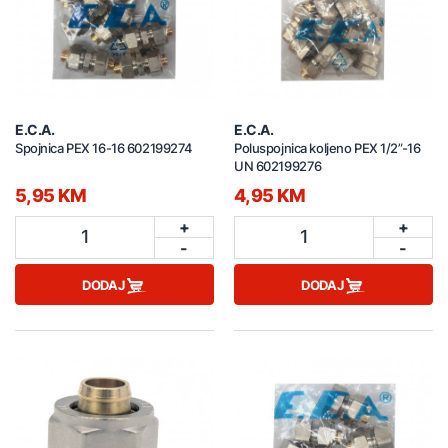
E.C.A.
E.C.A.
Spojnica PEX 16-16 602199274
Poluspojnica koljeno PEX 1/2”-16
UN 602199276
5,95 KM
4,95 KM
+
+
1
1
-
-
DODAJ
DODAJ