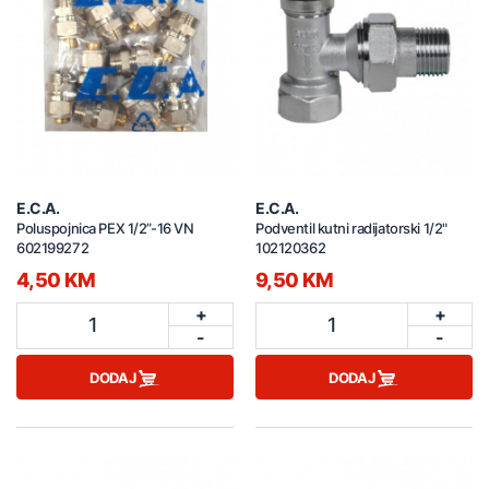
E.C.A.
E.C.A.
Poluspojnica PEX 1/2”-16 VN
Podventil kutni radijatorski 1/2"
602199272
102120362
4,50 KM
9,50 KM
+
+
1
1
-
-
DODAJ
DODAJ