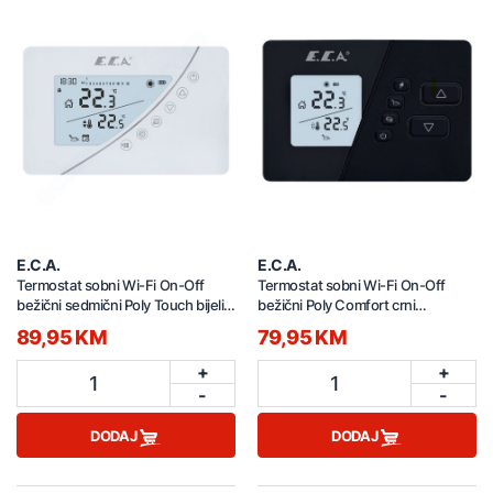
E.C.A.
E.C.A.
Termostat sobni Wi-Fi On-Off
Termostat sobni Wi-Fi On-Off
bežični sedmični Poly Touch bijeli
bežični Poly Comfort crni
7006903005
7006903007
89,95 KM
79,95 KM
+
+
1
1
-
-
DODAJ
DODAJ