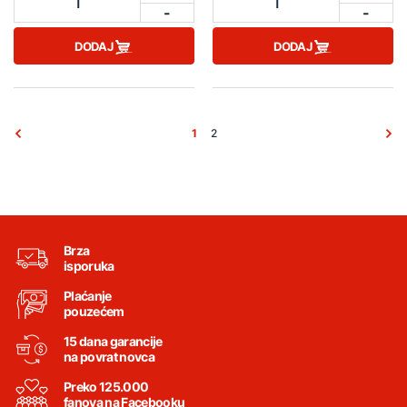
1
1
-
-
DODAJ
DODAJ
1
2
Brza
isporuka
Plaćanje
pouzećem
15 dana garancije
na povrat novca
Preko 125.000
fanova na Facebooku