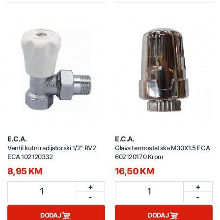
E.C.A.
E.C.A.
Ventil kutni radijatorski 1/2" RV2
Glava termostatska M30X1.5 ECA
ECA 102120332
602120170 Krom
8,95 KM
16,50 KM
+
+
1
1
-
-
DODAJ
DODAJ