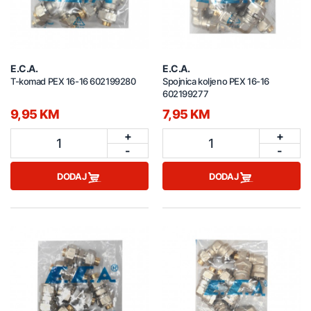
E.C.A.
E.C.A.
T-komad PEX 16-16 602199280
Spojnica koljeno PEX 16-16
602199277
9,95 KM
7,95 KM
+
+
1
1
-
-
DODAJ
DODAJ