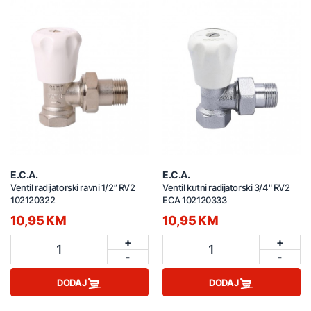
E.C.A.
E.C.A.
Ventil radijatorski ravni 1/2” RV2
Ventil kutni radijatorski 3/4" RV2
102120322
ECA 102120333
10,95 KM
10,95 KM
+
+
1
1
-
-
DODAJ
DODAJ