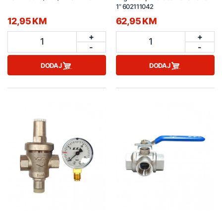
1” 602111042
12,95 KM
62,95 KM
+
+
1
1
-
-
DODAJ
DODAJ