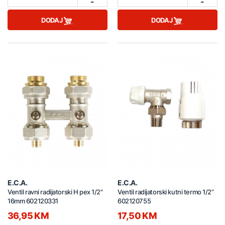
-
-
DODAJ
DODAJ
E.C.A.
E.C.A.
Ventil ravni radijatorski H pex 1/2"
Ventil radijatorski kutni termo 1/2”
16mm 602120331
602120755
36,95 KM
17,50 KM