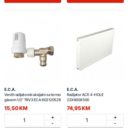
E.C.A.
E.C.A.
Ventil radijatorski aksijalni sa termo
Radijator ACE 4-HOLE
glavom 1/2” TRV3 ECA 602120528
22X600X500
15,50 KM
74,95 KM
+
+
1
1
-
-