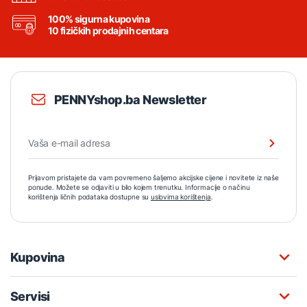
100% sigurna kupovina
10 fizičkih prodajnih centara
PENNYshop.ba Newsletter
Prijavom pristajete da vam povremeno šaljemo akcijske cijene i novitete iz naše
ponude. Možete se odjaviti u bilo kojem trenutku. Informacije o načinu
korištenja ličnih podataka dostupne su
uslovima korištenja
.
Kupovina
Servisi