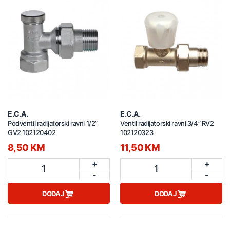
E.C.A.
E.C.A.
Podventil radijatorski ravni 1/2”
Ventil radijatorski ravni 3/4” RV2
GV2 102120402
102120323
8,50 KM
11,50 KM
+
+
1
1
-
-
DODAJ
DODAJ