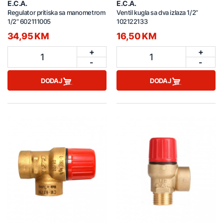
E.C.A.
E.C.A.
Regulator pritiska sa manometrom
Ventil kugla sa dva izlaza 1/2”
1/2” 602111005
102122133
34,95 KM
16,50 KM
+
+
1
1
-
-
DODAJ
DODAJ