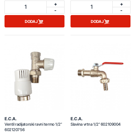
+
+
1
1
-
-
DODAJ
DODAJ
E.C.A.
E.C.A.
Ventil radijatorski ravni termo 1/2”
Slavina vrtna 1/2” 602109004
602120756