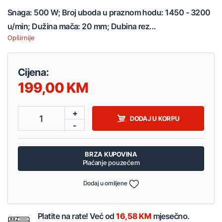
Snaga: 500 W; Broj uboda u praznom hodu: 1450 - 3200
u/min; Dužina mača: 20 mm; Dubina rez...
Opširnije
Cijena:
199,00
+
1
DODAJ U KORPU
-
BRZA KUPOVINA
Plaćanje pouzećem
Dodaj u omiljene
Platite na rate! Već od
16,58 KM
mjesečno.