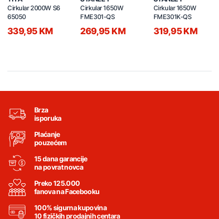
Cirkular 2000W S6
Cirkular 1650W
Cirkular 1650W
65050
FME301-QS
FME301K-QS
339,95 KM
269,95 KM
319,95 KM
Brza
isporuka
Plaćanje
pouzećem
15 dana garancije
na povrat novca
Preko 125.000
fanova na Facebooku
100% sigurna kupovina
10 fizičkih prodajnih centara