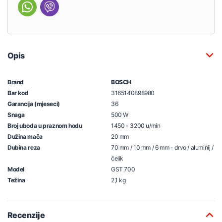
Opis
Brand
BOSCH
Bar kod
3165140898980
Garancija (mjeseci)
36
Snaga
500 W
Broj uboda u praznom hodu
1450 - 3200 u/min
Dužina mača
20 mm
Dubina reza
70 mm / 10 mm / 6 mm - drvo / aluminij /
čelik
Model
GST 700
Težina
2,1 kg
Recenzije