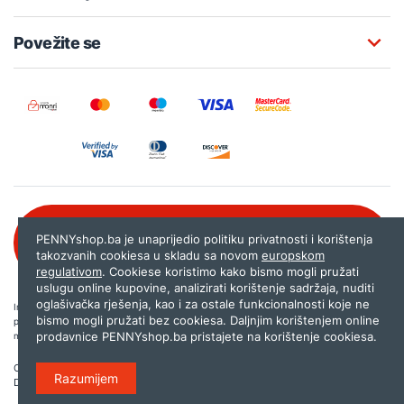
Povežite se
Besplatna korisnička podrška:
PENNYshop.ba je unaprijedio politiku privatnosti i korištenja
080 020 261
takozvanih cookiesa u skladu sa novom
europskom
regulativom
. Cookiese koristimo kako bismo mogli pružati
uslugu online kupovine, analizirati korištenje sadržaja, nuditi
oglašivačka rješenja, kao i za ostale funkcionalnosti koje ne
Internet trgovina PENNYshop.ba nastoji objavljivati samo provjerene i pravilne
bismo mogli pružati bez cookiesa. Daljnjim korištenjem online
podatke. Ako na našoj stranici otkrijete neistinite, odnosno neadekvatne informacije,
prodavnice PENNYshop.ba pristajete na korištenje cookiesa.
molimo vas da nam to javite na
shop@pennyplus.com
.
Copyright © 2026.
Penny plus d.o.o. Sarajevo
.
Razumijem
Dizajn i programiranje:
Lampa.ba