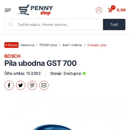
0
0,00
Traži
Naslovna
PENNY plus
Alati i mašine
Cirkulari, pile
Nazad
BOSCH
Pila ubodna GST 700
Šifra artikla: 153393
Stanje:
Dostupno