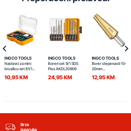
Previous
Nex
INGCO TOOLS
INGCO TOOLS
INGCO TOOLS
Nastavci za mini
Boreri set 9/1 SDS
Borer stepenasti 10-
brusilicu set 81/1
Plus AKDL30906
20mm
AKMG8081
AKSDS102033
10,95 KM
24,95 KM
12,95 KM
Brza
isporuka