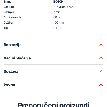
Brand
BOSCH
Bar kod
3165140045667
Promjer
7 mm
Dužina svrdla
60 mm
Dužina
100 mm
Tip
CYL-1
Recenzije
Načini plaćanja
Dostava
Povrat
Preporučeni proizvodi