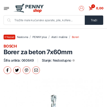
0
0,00
Traži
Naslovna
PENNY plus
Alati i mašine
Boreri
Nazad
BOSCH
Borer za beton 7x60mm
Šifra artikla: 060649
Stanje:
Nedostupno