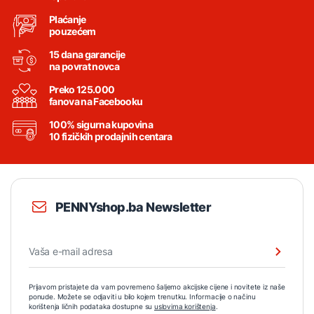
Plaćanje
pouzećem
15 dana garancije
na povrat novca
Preko 125.000
fanova na Facebooku
100% sigurna kupovina
10 fizičkih prodajnih centara
PENNYshop.ba Newsletter
Prijavom pristajete da vam povremeno šaljemo akcijske cijene i novitete iz naše
ponude. Možete se odjaviti u bilo kojem trenutku. Informacije o načinu
korištenja ličnih podataka dostupne su
uslovima korištenja
.