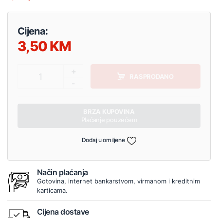
Cijena:
3,50
+
1
RASPRODANO
-
BRZA KUPOVINA
Plaćanje pouzećem
Dodaj u omiljene
Način plaćanja
Gotovina, internet bankarstvom, virmanom i kreditnim
karticama.
Cijena dostave