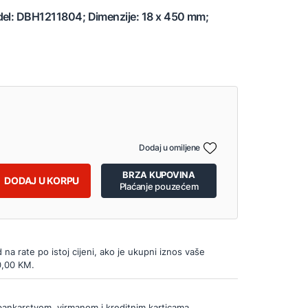
del: DBH1211804; Dimenzije: 18 x 450 mm;
Dodaj u omiljene
BRZA KUPOVINA
DODAJ U KORPU
Plaćanje pouzećem
d na rate po istoj cijeni, ako je ukupni iznos vaše
0,00 KM.
bankarstvom, virmanom i kreditnim karticama.