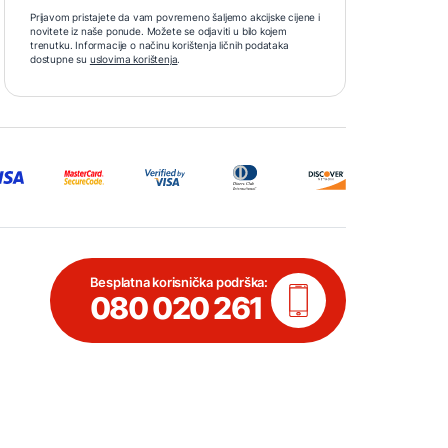
Prijavom pristajete da vam povremeno šaljemo akcijske cijene i
novitete iz naše ponude. Možete se odjaviti u bilo kojem
trenutku. Informacije o načinu korištenja ličnih podataka
dostupne su
uslovima korištenja
.
Besplatna korisnička podrška:
080 020 261