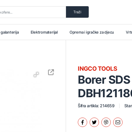
Traži
i galanterija
Elektromaterijal
Oprema i igračke za djecu
Vrt
INGCO TOOLS
Borer SD
DBH12118
Šifra artikla: 214659
Stan