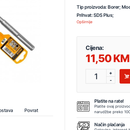
Tip proizvoda: Borer; Mo
Prihvat: SDS Plus;
Opširnije
Cijena:
11,50
+
1
-
Platite na rate!
Platite ovaj proizvo
ostava
Povrat
narudžbe preko 10
Način plaćanja
Gotovina, internet 