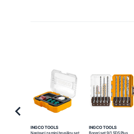
Previous
INGCO TOOLS
INGCO TOOLS
Nastavci za mini brusilicu set
Boreri set 9/1 SDS Plus