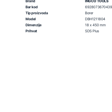
Brand
INGCO TOOLS
Bar kod
692807367043
Tip proizvoda
Borer
Model
DBH1211804
Dimenzije
18 x 450 mm
Prihvat
SDS Plus