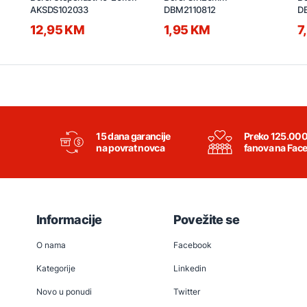
AKSDS102033
DBM2110812
D
12,95 KM
1,95 KM
7
15 dana garancije
Preko 125.00
na povrat novca
fanova na Fac
Informacije
Povežite se
O nama
Facebook
Kategorije
Linkedin
Novo u ponudi
Twitter