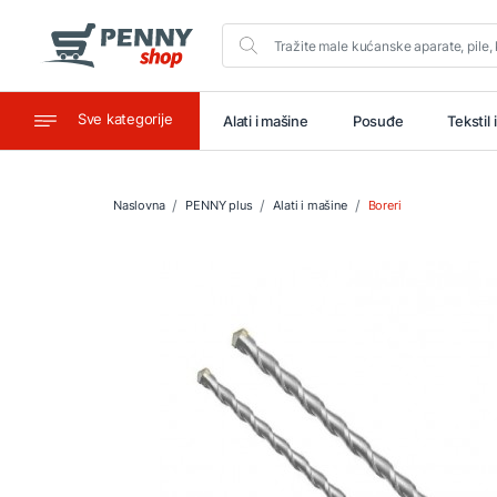
Sve kategorije
aštitu
Ugostiteljstvo
Alati i mašine
Posuđe
Tekstil 
Naslovna
PENNY plus
Alati i mašine
Boreri