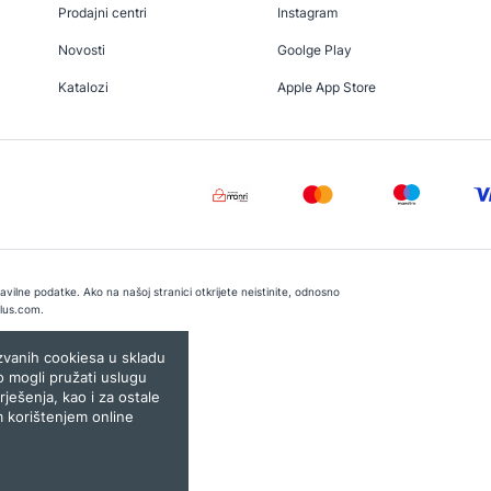
Prodajni centri
Instagram
Novosti
Goolge Play
Katalozi
Apple App Store
vilne podatke. Ako na našoj stranici otkrijete neistinite, odnosno
lus.com
.
e:
Lampa.ba
ozvanih cookiesa u skladu
o mogli pružati uslugu
rješenja, kao i za ostale
m korištenjem online