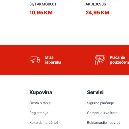
81/1 AKMG8081
AKDL30906
10,95 KM
24,95 KM
Brza
Plaćanje
isporuka
pouzećem
Kupovina
Servisi
Česta pitanja
Sigurno plaćanje
Registracija
Garancija kvalitete
Kako da naručite?
Reklamacije i povrat