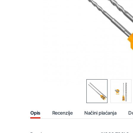
Opis
Recenzije
Načini plaćanja
D