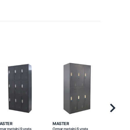
Next
ASTER
MASTER
MASTER
mar metalni 9 vrata
Ormar metalni 6 vrata
Ormar metaln