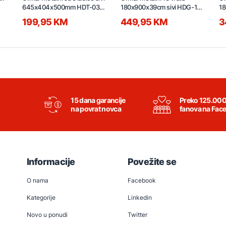
645x404x500mm HDT-03L-
180x900x39cm sivi HDG-18-
18
RAL7016
RAL7016
0
199,95 KM
449,95 KM
3
15 dana garancije
Preko 125.00
na povrat novca
fanova na Fac
Informacije
Povežite se
O nama
Facebook
Kategorije
Linkedin
Novo u ponudi
Twitter