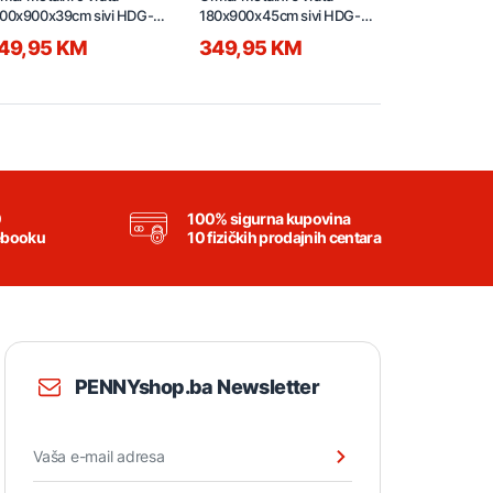
00x900x39cm sivi HDG-
180x900x45cm sivi HDG-
180x900x39
9-RAL7016
06-RAL7016
02-RAL7016
49,95 KM
349,95 KM
299,95
0
100% sigurna kupovina
ebooku
10 fizičkih prodajnih centara
PENNYshop.ba Newsletter