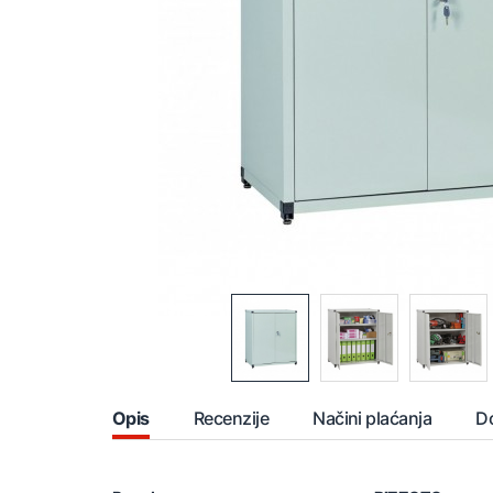
Opis
Recenzije
Načini plaćanja
D