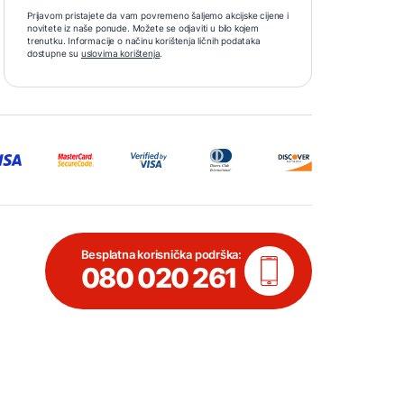
Prijavom pristajete da vam povremeno šaljemo akcijske cijene i
novitete iz naše ponude. Možete se odjaviti u bilo kojem
trenutku. Informacije o načinu korištenja ličnih podataka
dostupne su
uslovima korištenja
.
Besplatna korisnička podrška:
080 020 261