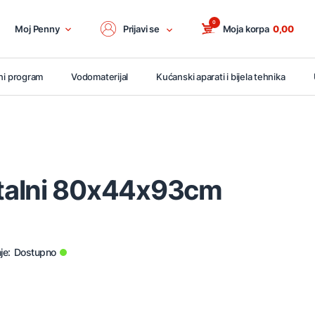
0
Moj Penny
Prijavi se
Moja korpa
0,00
ni program
Vodomaterijal
Kućanski aparati i bijela tehnika
talni 80x44x93cm
je:
Dostupno