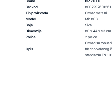
Brand
BIZZOTO
Bar kod
8002292601561
Tip proizvoda
Ormar metalni
Model
Mini80G
Boja
Siva
Dimenzije
80 x 44 x 93 cm
Police
2 police
Ormari su robusni 
Opis
hladno valjanog č
standardu EN 10