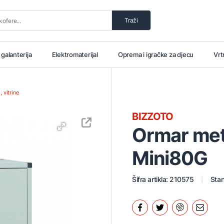
Traži
i galanterija
Elektromaterijal
Oprema i igračke za djecu
Vrt
, vitrine
BIZZOTO
Ormar me
Mini80G
Šifra artikla: 210575
Stan