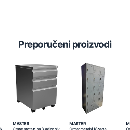
Preporučeni proizvodi
MASTER
MASTER
M
ix
Ormar metalni sa 3 ladice sivi
Ormar metalni 18 vrata
Or