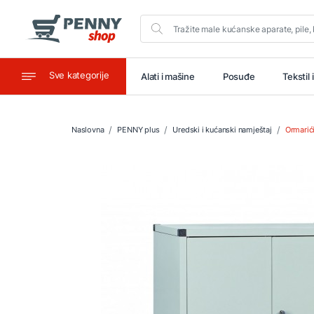
Sve kategorije
aštitu
Ugostiteljstvo
Alati i mašine
Posuđe
Tekstil 
Naslovna
PENNY plus
Uredski i kućanski namještaj
Ormarići