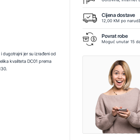
Cijena dostave
12,00 KM po narudž
Povrat robe
Moguć unutar 15 d
i dugotrajni jer su izrađeni od
elika kvaliteta DC01 prema
130.