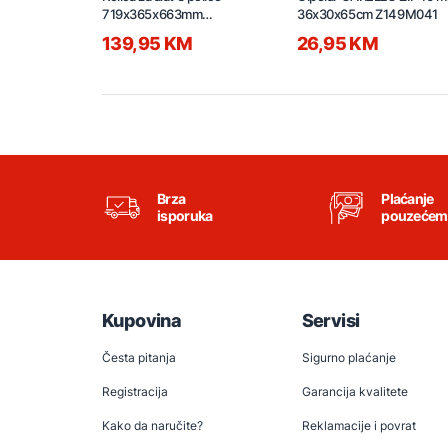
719x365x663mm
36x30x65cm Z149M041
HPTCT031
139,95 KM
26,95 KM
Brza
Plaćanje
isporuka
pouzećem
Kupovina
Servisi
Česta pitanja
Sigurno plaćanje
Registracija
Garancija kvalitete
Kako da naručite?
Reklamacije i povrat