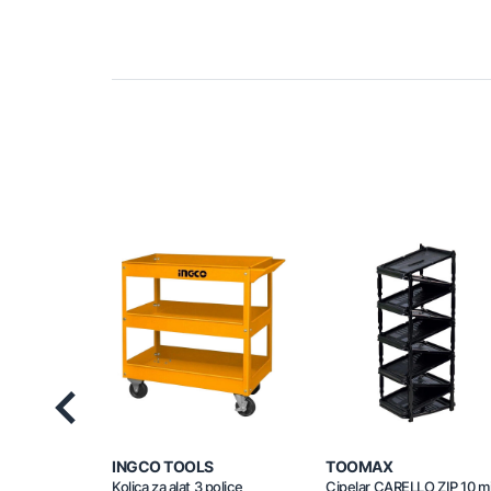
Previous
INGCO TOOLS
TOOMAX
Kolica za alat 3 police
Cipelar CARELLO ZIP 10 m