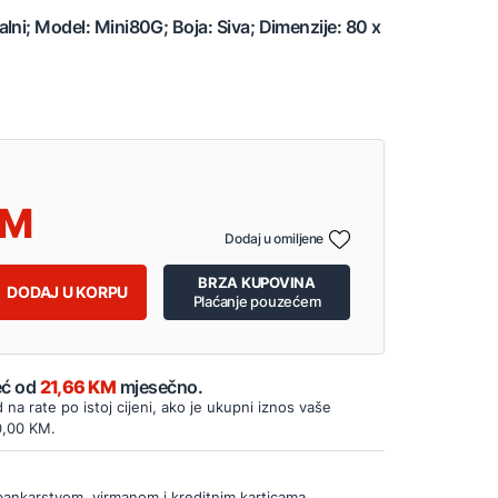
lni; Model: Mini80G; Boja: Siva; Dimenzije: 80 x
Dodaj u omiljene
BRZA KUPOVINA
DODAJ U KORPU
Plaćanje pouzećem
Već od
21,66 KM
mjesečno.
d na rate po istoj cijeni, ako je ukupni iznos vaše
0,00 KM.
bankarstvom, virmanom i kreditnim karticama.