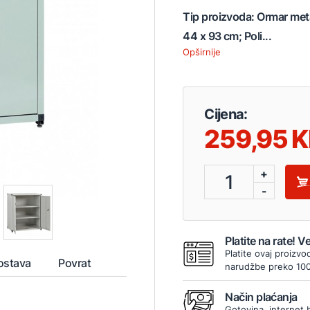
Tip proizvoda: Ormar meta
44 x 93 cm; Poli...
Opširnije
Cijena:
259,95
+
1
-
Platite na rate! 
Platite ovaj proizvo
ostava
Povrat
narudžbe preko 10
Način plaćanja
Gotovina, internet 