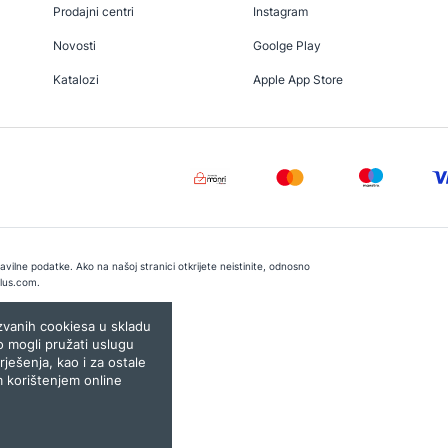
Prodajni centri
Instagram
Novosti
Goolge Play
Katalozi
Apple App Store
vilne podatke. Ako na našoj stranici otkrijete neistinite, odnosno
lus.com
.
e:
Lampa.ba
ozvanih cookiesa u skladu
o mogli pružati uslugu
rješenja, kao i za ostale
m korištenjem online