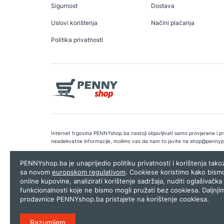
Sigurnost
Dostava
Uslovi korištenja
Načini plaćanja
Politika privatnosti
Internet trgovina PENNYshop.ba nastoji objavljivati samo provjerene i pra
neadekvatne informacije, molimo vas da nam to javite na
shop@pennyp
Copyright © 2026.
Penny plus d.o.o. Sarajevo
.
Dizajn i programiranj
PENNYshop.ba je unaprijedio politiku privatnosti i korištenja tak
sa novom
europskom regulativom
. Cookiese koristimo kako bism
online kupovine, analizirati korištenje sadržaja, nuditi oglašivačka 
funkcionalnosti koje ne bismo mogli pružati bez cookiesa. Daljnji
prodavnice PENNYshop.ba pristajete na korištenje cookiesa.
Razumijem