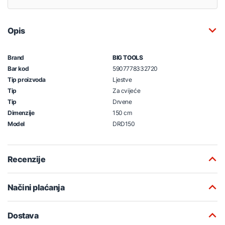
Opis
Brand
BIG TOOLS
Bar kod
5907778332720
Tip proizvoda
Ljestve
Tip
Za cvijeće
Tip
Drvene
Dimenzije
150 cm
Model
DRD150
Recenzije
Načini plaćanja
Dostava