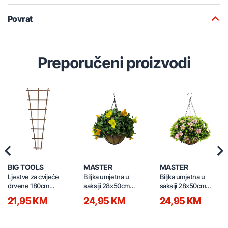
Povrat
Preporučeni proizvodi
Previous
Nex
BIG TOOLS
MASTER
MASTER
Ljestve za cvijeće
Biljka umjetna u
Biljka umjetna u
drvene 180cm
saksiji 28x50cm
saksiji 28x50cm
DRD180
Gardenia DL 002 Y
Cerasus DL 003YGP
21,95 KM
24,95 KM
24,95 KM