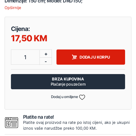
Dimenzije: 150 cm; Model: DRD150;
Opširnije
Cijena:
17,50
+
1
DODAJ U KORPU
-
BRZA KUPOVINA
Plaćanje pouzećem
Dodaj u omiljene
Platite na rate!
Platite ovaj proizvod na rate po istoj cijeni, ako je ukupni
iznos vaše narudžbe preko 100,00 KM.