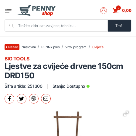
0
0,00
Traži
Naslovna
PENNY plus
Vrtni program
Cvijeće
Nazad
BIG TOOLS
Ljestve za cvijeće drvene 150cm
DRD150
Šifra artikla: 251300
Stanje:
Dostupno