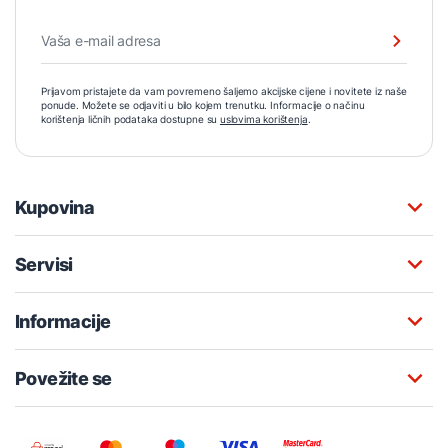
Prijavom pristajete da vam povremeno šaljemo akcijske cijene i novitete iz naše
ponude. Možete se odjaviti u bilo kojem trenutku. Informacije o načinu
korištenja ličnih podataka dostupne su
uslovima korištenja
.
Kupovina
Servisi
Informacije
Povežite se