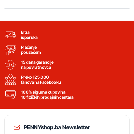
Brza
isporuka
Plaćanje
pouzećem
15 dana garancije
na povrat novca
Preko 125.000
fanova na Facebooku
100% sigurna kupovina
10 fizičkih prodajnih centara
PENNYshop.ba Newsletter