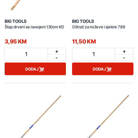
BIG TOOLS
BIG TOOLS
Štap drveni sa navojem 130cm KD
Oštrač za noževe i sjekire 789
3,95 KM
11,50 KM
+
+
1
1
-
-
DODAJ
DODAJ