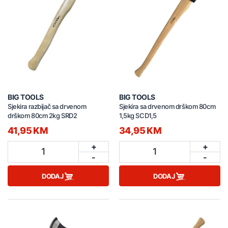
BIG TOOLS
BIG TOOLS
Sjekira razbijač sa drvenom
Sjekira sa drvenom drškom 80cm
drškom 80cm 2kg SRD2
1,5kg SCD1,5
41,95 KM
34,95 KM
+
+
1
1
-
-
DODAJ
DODAJ