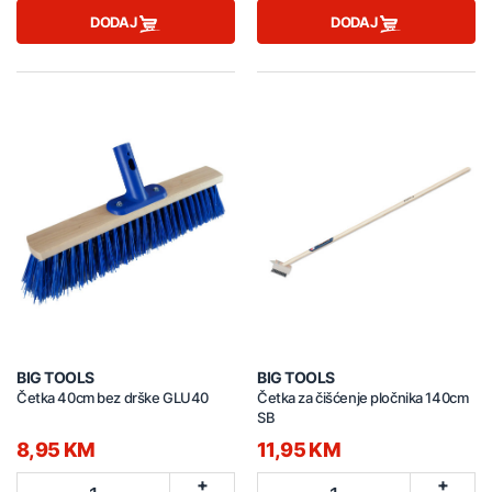
DODAJ
DODAJ
BIG TOOLS
BIG TOOLS
Četka 40cm bez drške GLU40
Četka za čišćenje pločnika 140cm
SB
8,95 KM
11,95 KM
+
+