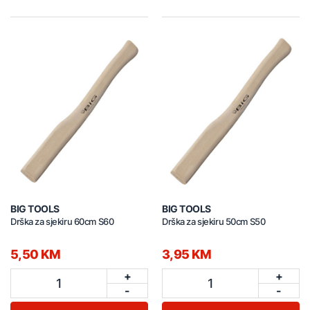
BIG TOOLS
BIG TOOLS
Drška za sjekiru 60cm S60
Drška za sjekiru 50cm S50
5,50 KM
3,95 KM
+
+
1
1
-
-