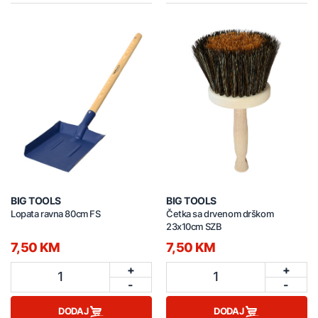
BIG TOOLS
BIG TOOLS
Lopata ravna 80cm FS
Četka sa drvenom drškom
23x10cm SZB
7,50 KM
7,50 KM
+
+
1
1
-
-
DODAJ
DODAJ