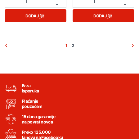
1
1
-
-
DODAJ
DODAJ
1
2
Brza
isporuka
Plaćanje
pouzećem
15 dana garancije
na povrat novca
Preko 125.000
fanova na Facebooku