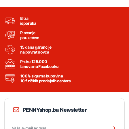
Brza
isporuka
Plaćanje
pouzećem
15 dana garancije
na povrat novca
Preko 125.000
fanova na Facebooku
100% sigurna kupovina
10 fizičkih prodajnih centara
PENNYshop.ba Newsletter