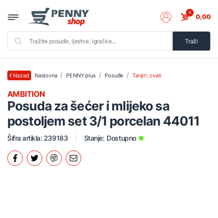
0
0,00
Traži
Naslovna
PENNY plus
Posuđe
Tanjiri, ovali
Nazad
AMBITION
Posuda za šećer i mlijeko sa
postoljem set 3/1 porcelan 44011
Šifra artikla: 239183
Stanje:
Dostupno