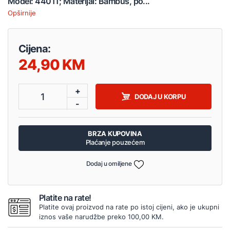
Model: 44011; Materijal: Bambus, po...
Opširnije
Cijena:
24,90
+
1
DODAJ U KORPU
-
BRZA KUPOVINA
Plaćanje pouzećem
Dodaj u omiljene
Platite na rate!
Platite ovaj proizvod na rate po istoj cijeni, ako je ukupni
iznos vaše narudžbe preko 100,00 KM.