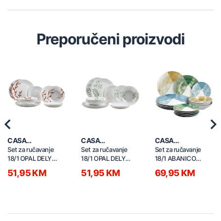
Preporučeni proizvodi
Previous
Nex
CASA
CASA
CASA
COLLECTION
COLLECTION
COLLECTION
Set za ručavanje
Set za ručavanje
Set za ručavanje
18/1 OPAL DELY
18/1 OPAL DELY
18/1 ABANICO
brown 52602
GREEN 52601
50223
51,95 KM
51,95 KM
69,95 KM