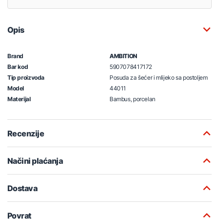
Opis
Brand
AMBITION
Bar kod
5907078417172
Tip proizvoda
Posuda za šećer i mlijeko sa postoljem
Model
44011
Materijal
Bambus, porcelan
Recenzije
Načini plaćanja
Dostava
Povrat