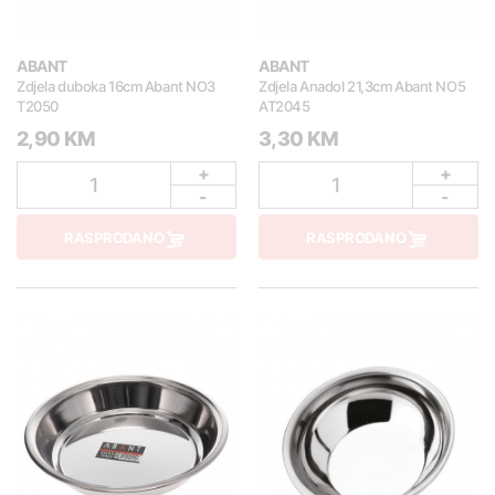
ABANT
ABANT
Zdjela duboka 16cm Abant NO3
Zdjela Anadol 21,3cm Abant NO5
T2050
AT2045
2,90 KM
3,30 KM
+
+
1
1
-
-
RASPRODANO
RASPRODANO