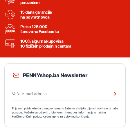
pouzećem
15 dana garancije
na povrat novca
Preko 125.000
fanova na Facebooku
100% sigurna kupovina
10 fizičkih prodajnih centara
PENNYshop.ba Newsletter
Prijavom pristajete da vam povremeno šaljemo akcijske cijene i novitete iz naše
ponude. Možete se odjaviti u bilo kojem trenutku. Informacije o načinu
korištenja ličnih podataka dostupne su
uslovima korištenja
.