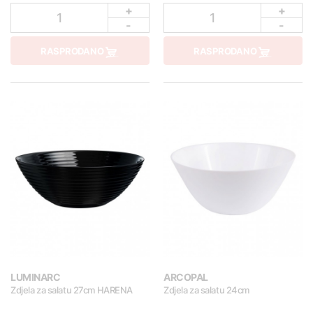
+
+
1
1
-
-
RASPRODANO
RASPRODANO
LUMINARC
ARCOPAL
Zdjela za salatu 27cm HARENA
Zdjela za salatu 24cm