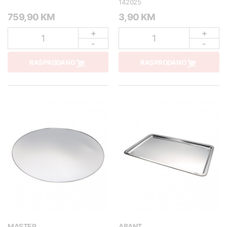
142025
759,90 KM
3,90 KM
+
+
1
1
-
-
RASPRODANO
RASPRODANO
MASTER
ABANT