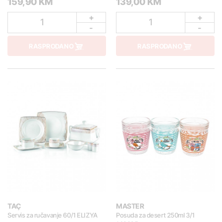
159,90 KM
139,00 KM
+
+
1
1
-
-
RASPRODANO
RASPRODANO
TAÇ
MASTER
Servis za ručavanje 60/1 ELIZYA
Posuda za desert 250ml 3/1