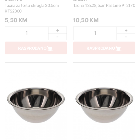
Tacna za tortu okrugla 30,5cm
Tacna 43x28,5cm Pastane PT2170
KTS2300
5,50 KM
10,50 KM
+
+
1
1
-
-
RASPRODANO
RASPRODANO