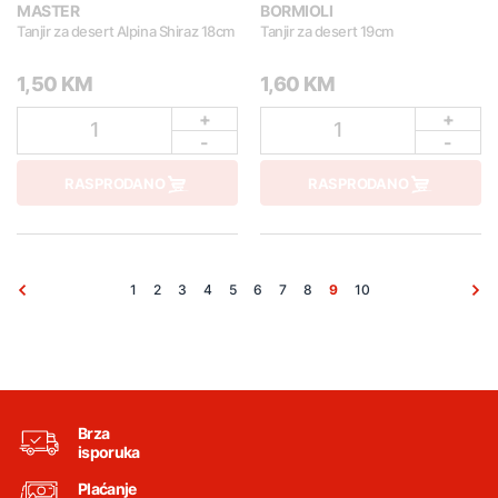
MASTER
BORMIOLI
Tanjir za desert Alpina Shiraz 18cm
Tanjir za desert 19cm
1,50 KM
1,60 KM
+
+
1
1
-
-
RASPRODANO
RASPRODANO
1
2
3
4
5
6
7
8
9
10
Brza
isporuka
Plaćanje