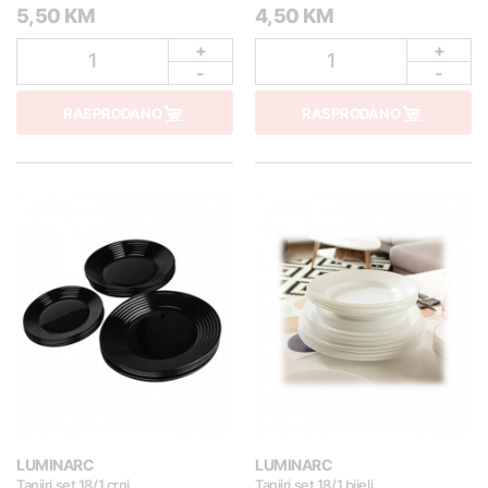
5,50 KM
4,50 KM
+
+
1
1
-
-
RASPRODANO
RASPRODANO
LUMINARC
LUMINARC
Tanjiri set 18/1 crni
Tanjiri set 18/1 bijeli