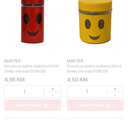
MASTER
MASTER
Posuda za začine staklena 550ml
Posuda za začine staklena 350ml
Smiley mix boja 01190262
Smiley mix boja 01190261
4,95 KM
4,50 KM
+
+
1
1
-
-
RASPRODANO
RASPRODANO