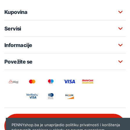
Kupovina
Servisi
Informacije
Povežite se
Besplatna korisnička podrška:
PENNYshop.ba je unaprijedio politiku privatnosti i korištenja
080 020 261