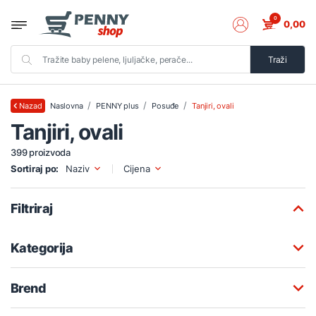
0
0,00
Traži
Naslovna
PENNY plus
Posuđe
Tanjiri, ovali
Nazad
Tanjiri, ovali
399 proizvoda
Sortiraj po:
Naziv
Cijena
Filtriraj
Kategorija
Brend