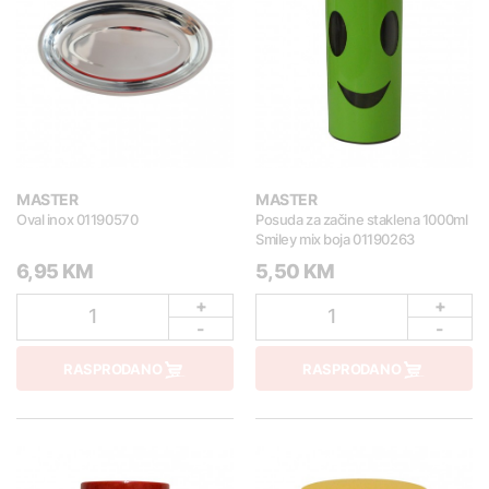
MASTER
MASTER
Oval inox 01190570
Posuda za začine staklena 1000ml
Smiley mix boja 01190263
6,95 KM
5,50 KM
+
+
1
1
-
-
RASPRODANO
RASPRODANO