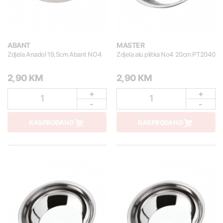
ABANT
MASTER
Zdjela Anadol 19,5cm Abant NO4
Zdjela alu plitka No4 20cm PT2040
2,90 KM
2,90 KM
+
+
1
1
-
-
RASPRODANO
RASPRODANO