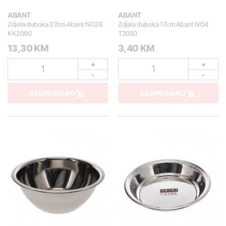
ABANT
ABANT
Zdjela duboka 27cm Abant NO26
Zdjela duboka 17cm Abant NO4
KK2090
T2050
13,30 KM
3,40 KM
+
+
1
1
-
-
RASPRODANO
RASPRODANO