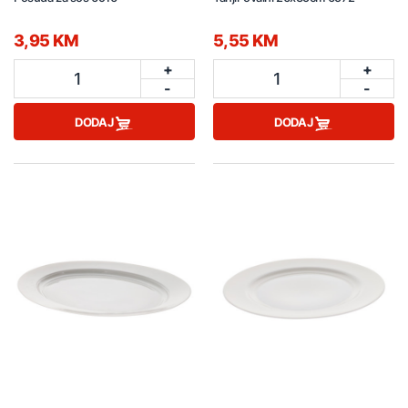
3,95 KM
5,55 KM
+
+
1
1
-
-
DODAJ
DODAJ