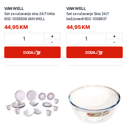
VAN WELL
VAN WELL
Set za ručavanje sina 24/1 tirkiz
Set za ručavanje Sina 24/1
602-1038936 VAN WELL
bež/smeđi 602-1038937
44,95 KM
44,95 KM
+
+
1
1
-
-
DODAJ
DODAJ