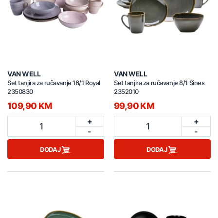
VAN WELL
VAN WELL
Set tanjira za ručavanje 16/1 Royal
Set tanjira za ručavanje 8/1 Sines
2350830
2352010
109,90 KM
99,90 KM
+
+
1
1
-
-
DODAJ
DODAJ