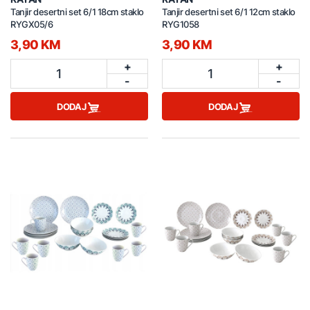
Tanjir desertni set 6/1 18cm staklo
Tanjir desertni set 6/1 12cm staklo
RYGX05/6
RYG1058
3,90 KM
3,90 KM
+
+
1
1
-
-
DODAJ
DODAJ