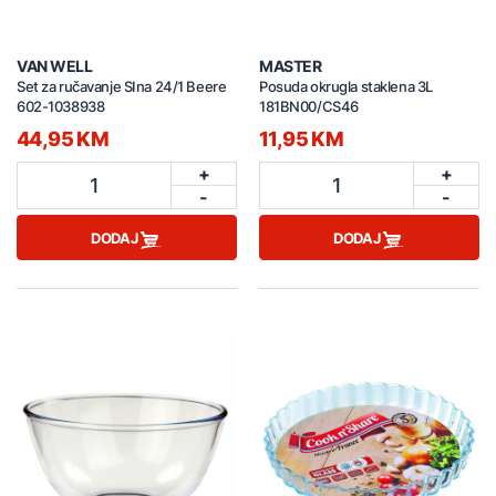
VAN WELL
MASTER
Set za ručavanje SIna 24/1 Beere
Posuda okrugla staklena 3L
602-1038938
181BN00/CS46
44,95 KM
11,95 KM
+
+
1
1
-
-
DODAJ
DODAJ