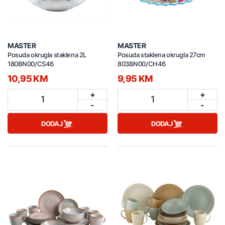
MASTER
MASTER
Posuda okrugla staklena 2L
Posuda staklena okrugla 27cm
180BN00/CS46
803BN00/CH46
10,95 KM
9,95 KM
+
+
1
1
-
-
DODAJ
DODAJ