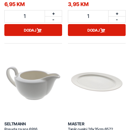
6,95 KM
3,95 KM
+
+
1
1
-
-
DODAJ
DODAJ
SELTMANN
MASTER
Posuda za sos 6916
Tanjir ovalni 26x35cm 6572