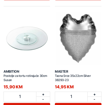
AMBITION
MASTER
Postolje za tortu rotirajuće 30cm
Tacna Srce 35x22cm Silver
Susan
38293-23
15,90 KM
14,95 KM
+
+
1
1
-
-