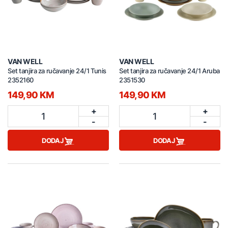
VAN WELL
VAN WELL
Set tanjira za ručavanje 24/1 Tunis
Set tanjira za ručavanje 24/1 Aruba
2352160
2351530
149,90 KM
149,90 KM
+
+
1
1
-
-
DODAJ
DODAJ