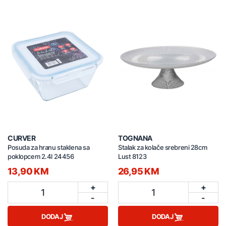
CURVER
TOGNANA
Posuda za hranu staklena sa
Stalak za kolače srebreni 28cm
poklopcem 2.4l 24456
Lust 8123
13,90 KM
26,95 KM
+
+
1
1
-
-
DODAJ
DODAJ