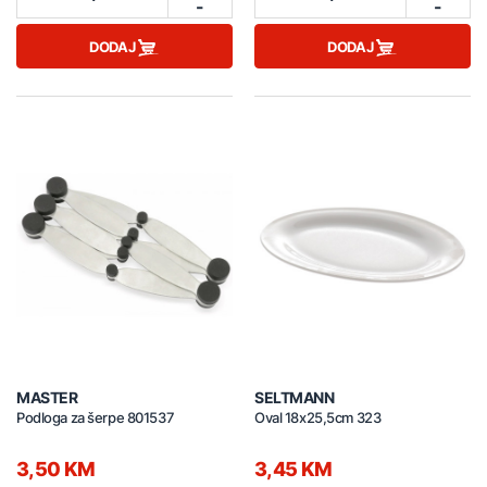
-
-
DODAJ
DODAJ
MASTER
SELTMANN
Podloga za šerpe 801537
Oval 18x25,5cm 323
3,50 KM
3,45 KM