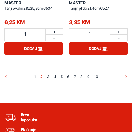
MASTER
MASTER
Tanji ovalni 28x35,3cm 6534
Tanjir plitki 21,4cm 6527
6,25 KM
3,95 KM
+
+
1
1
-
-
DODAJ
DODAJ
1
2
3
4
5
6
7
8
9
10
Brza
isporuka
Plaćanje