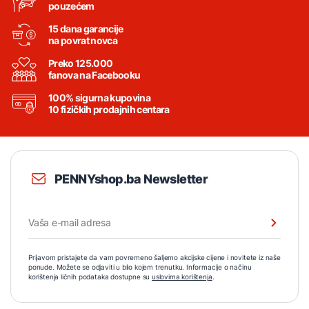
pouzećem
15 dana garancije
na povrat novca
Preko 125.000
fanova na Facebooku
100% sigurna kupovina
10 fizičkih prodajnih centara
PENNYshop.ba Newsletter
Prijavom pristajete da vam povremeno šaljemo akcijske cijene i novitete iz naše
ponude. Možete se odjaviti u bilo kojem trenutku. Informacije o načinu
korištenja ličnih podataka dostupne su
uslovima korištenja
.