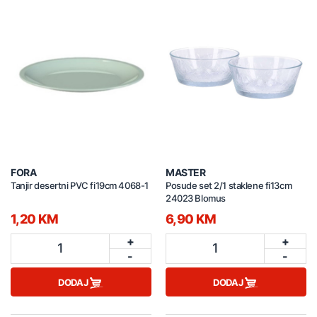
FORA
MASTER
Tanjir desertni PVC fi19cm 4068-1
Posude set 2/1 staklene fi13cm
24023 Blomus
1,20 KM
6,90 KM
+
+
1
1
-
-
DODAJ
DODAJ