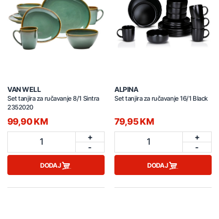
VAN WELL
ALPINA
Set tanjira za ručavanje 8/1 Sintra
Set tanjira za ručavanje 16/1 Black
2352020
99,90 KM
79,95 KM
+
+
1
1
-
-
DODAJ
DODAJ