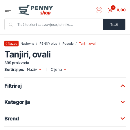
0
0,00
Traži
Naslovna
PENNY plus
Posuđe
Tanjiri, ovali
Nazad
Tanjiri, ovali
399 proizvoda
Sortiraj po:
Naziv
Cijena
Filtriraj
Kategorija
Brend