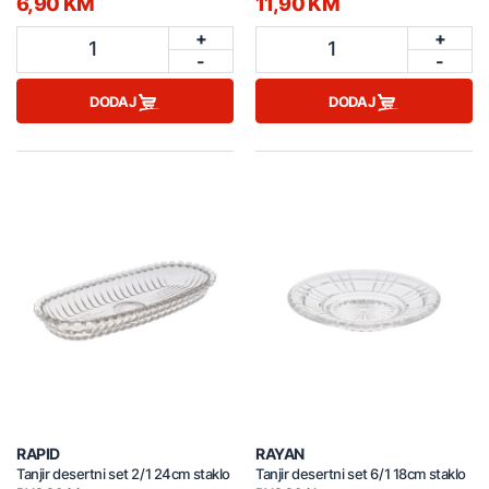
6,90 KM
11,90 KM
+
+
1
1
-
-
DODAJ
DODAJ
RAPID
RAYAN
Tanjir desertni set 2/1 24cm staklo
Tanjir desertni set 6/1 18cm staklo