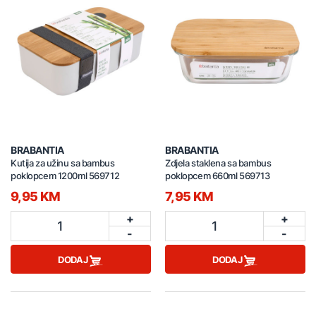
BRABANTIA
BRABANTIA
Kutija za užinu sa bambus
Zdjela staklena sa bambus
poklopcem 1200ml 569712
poklopcem 660ml 569713
9,95 KM
7,95 KM
+
+
1
1
-
-
DODAJ
DODAJ