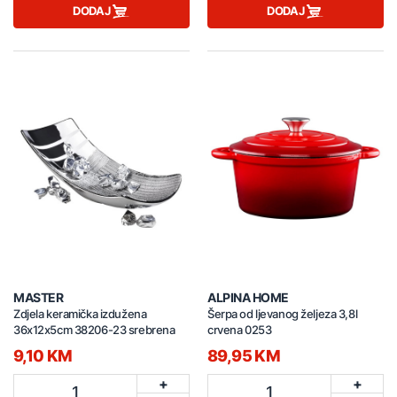
DODAJ
DODAJ
MASTER
ALPINA HOME
Zdjela keramička izdužena
Šerpa od ljevanog željeza 3,8l
36x12x5cm 38206-23 srebrena
crvena 0253
9,10 KM
89,95 KM
+
+
1
1