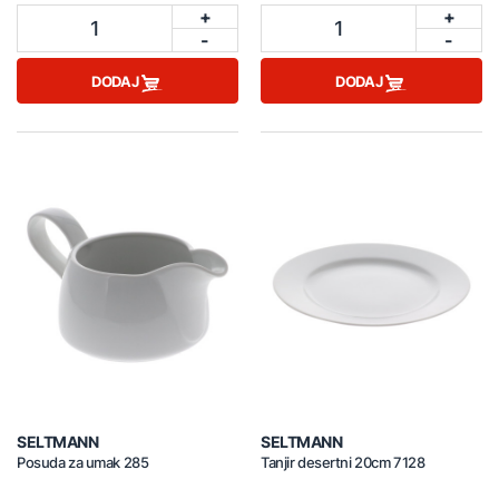
+
+
1
1
-
-
DODAJ
DODAJ
SELTMANN
SELTMANN
Posuda za umak 285
Tanjir desertni 20cm 7128