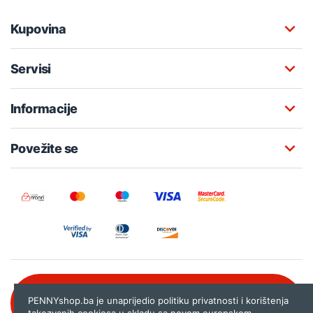
Kupovina
Servisi
Informacije
Povežite se
Besplatna korisnička podrška:
PENNYshop.ba je unaprijedio politiku privatnosti i korištenja
080 020 261