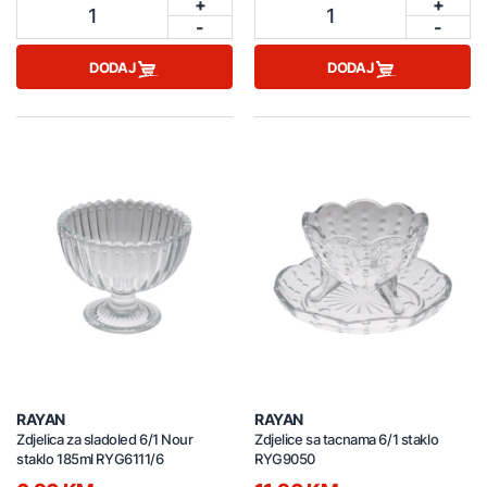
+
+
1
1
-
-
DODAJ
DODAJ
RAYAN
RAYAN
Zdjelica za sladoled 6/1 Nour
Zdjelice sa tacnama 6/1 staklo
staklo 185ml RYG6111/6
RYG9050