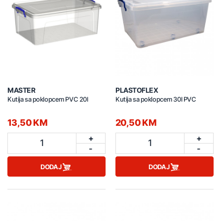
MASTER
PLASTOFLEX
Kutija sa poklopcem PVC 20l
Kutija sa poklopcem 30l PVC
13,50 KM
20,50 KM
+
+
1
1
-
-
DODAJ
DODAJ