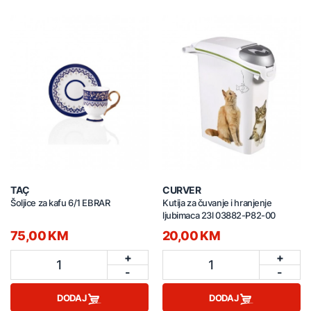
TAÇ
CURVER
Šoljice za kafu 6/1 EBRAR
Kutija za čuvanje i hranjenje
ljubimaca 23l 03882-P82-00
75,00 KM
20,00 KM
+
+
1
1
-
-
DODAJ
DODAJ