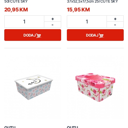
50l CUTE SKY
37x52,5x17,5cm 25l CUTE SKY
20,95 KM
15,95 KM
+
+
1
1
-
-
DODAJ
DODAJ
QUTU
QUTU