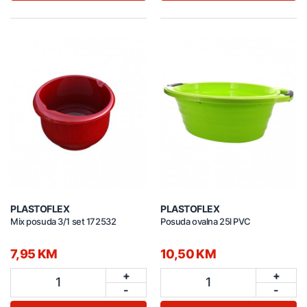
PLASTOFLEX
PLASTOFLEX
Mix posuda 3/1 set 172532
Posuda ovalna 25l PVC
7,95 KM
10,50 KM
+
+
1
1
-
-