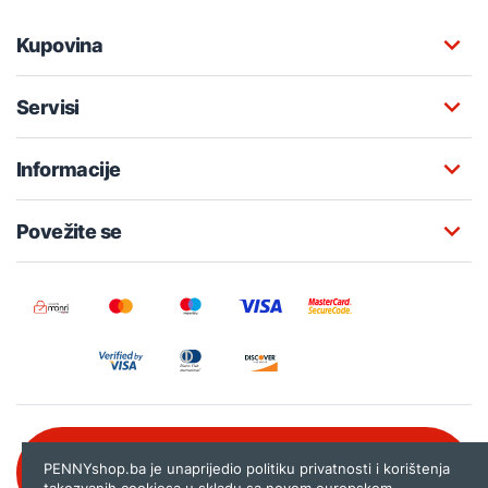
Kupovina
Servisi
Informacije
Povežite se
Besplatna korisnička podrška:
PENNYshop.ba je unaprijedio politiku privatnosti i korištenja
080 020 261