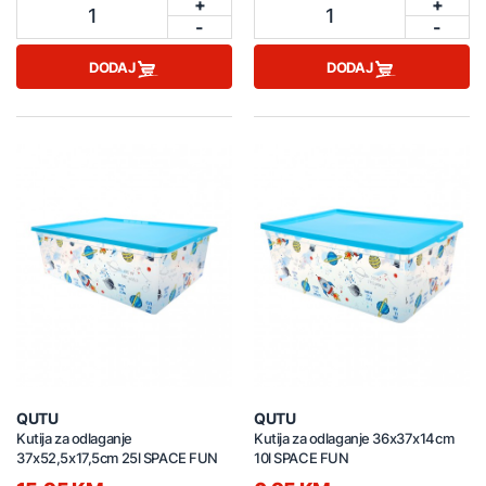
+
+
1
1
-
-
DODAJ
DODAJ
QUTU
QUTU
Kutija za odlaganje
Kutija za odlaganje 36x37x14cm
37x52,5x17,5cm 25l SPACE FUN
10l SPACE FUN