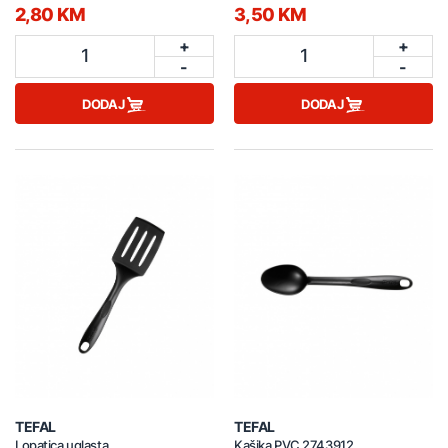
2,80 KM
3,50 KM
+
+
1
1
-
-
DODAJ
DODAJ
TEFAL
TEFAL
Lopatica uglasta
Kašika PVC 2743912