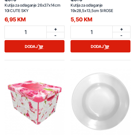
Kutija za odlaganje 26x37x14cm
Kutija za odlaganje
10l CUTE SKY
19x28,5x13,5cm 5l ROSE
6,95 KM
5,50 KM
+
+
1
1
-
-
DODAJ
DODAJ