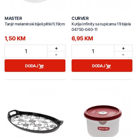
MASTER
CURVER
Tanjir melaminski bijeli plitki fi.19cm
Kutija Infinity sa rupicama 11l bijela
04750-040-11
1,50 KM
6,95 KM
+
+
1
1
-
-
DODAJ
DODAJ