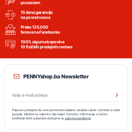
pouzećem
15 dana garancije
na povrat novca
Preko 125.000
fanova na Facebooku
100% sigurna kupovina
10 fizičkih prodajnih centara
PENNYshop.ba Newsletter
Prijavom pristajete da vam povremeno šaljemo akcijske cijene i novitete iz naše
ponude. Možete se odjaviti u bilo kojem trenutku. Informacije o načinu
korištenja ličnih podataka dostupne su
uslovima korištenja
.