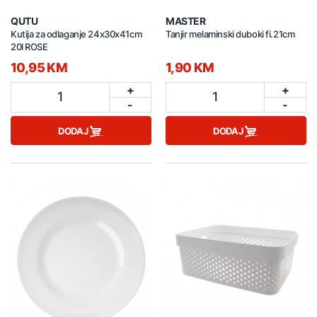
QUTU
MASTER
Kutija za odlaganje 24x30x41cm
Tanjir melaminski duboki fi.21cm
20l ROSE
10,95 KM
1,90 KM
+
+
1
1
-
-
DODAJ
DODAJ