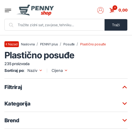
0
0,00
Traži
Naslovna
PENNY plus
Posuđe
Plastično posuđe
Nazad
Plastično posuđe
235 proizvoda
Sortiraj po:
Naziv
Cijena
Filtriraj
Kategorija
Brend