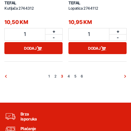
TEFAL
TEFAL
Kutljača 2744312
Lopatica 2744112
10,50 KM
10,95 KM
+
+
1
1
-
-
DODAJ
DODAJ
1
2
3
4
5
6
Brza
isporuka
Plaćanje