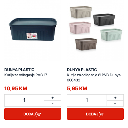
DUNYA PLASTIC
DUNYA PLASTIC
Kutija za odlaganje PVC 17l
Kutija za odlaganje 8l PVC Dunya
006432
10,95 KM
5,95 KM
+
+
1
1
-
-
DODAJ
DODAJ