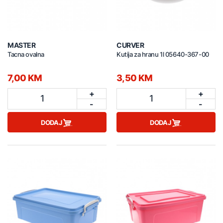
MASTER
CURVER
Tacna ovalna
Kutija za hranu 1l 05640-367-00
7,00 KM
3,50 KM
+
+
1
1
-
-
DODAJ
DODAJ