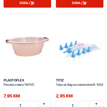
DODAJ
DODAJ
PLASTOFLEX
TITIZ
Posuda ovalna 15l PVC
Tuba za šlag sa nastavcima B-1042
7,95 KM
2,95 KM
+
+
1
1