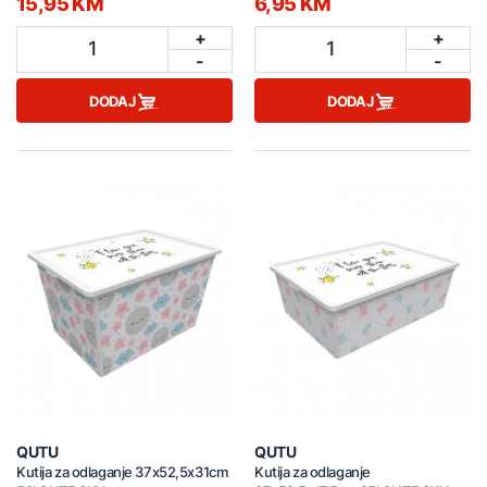
15,95 KM
6,95 KM
+
+
1
1
-
-
DODAJ
DODAJ
QUTU
QUTU
Kutija za odlaganje 37x52,5x31cm
Kutija za odlaganje