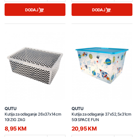
DODAJ
DODAJ
QUTU
QUTU
Kutija za odlaganje 26x37x14cm
Kutija za odlaganje 37x52,5x31cm
10l ZIG ZAG
50l SPACE FUN
8,95 KM
20,95 KM