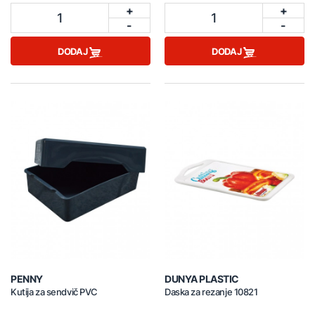
+
+
1
1
-
-
DODAJ
DODAJ
PENNY
DUNYA PLASTIC
Kutija za sendvič PVC
Daska za rezanje 10821