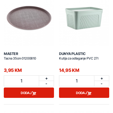
MASTER
DUNYA PLASTIC
Tacna 35cm 01200810
Kutija za odlaganje PVC 27l
3,95 KM
14,95 KM
+
+
1
1
-
-
DODAJ
DODAJ