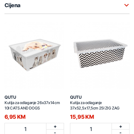
Cijena
QUTU
QUTU
Kutija za odlaganje 26x37x14cm
Kutija za odlaganje
10l CATS AND DOGS
37x52,5x17,5cm 25l ZIG ZAG
6,95 KM
15,95 KM
+
+
1
1
-
-