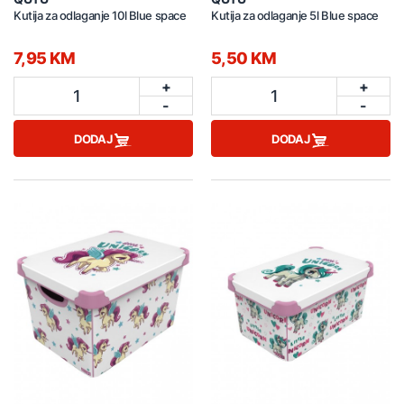
Kutija za odlaganje 10l Blue space
Kutija za odlaganje 5l Blue space
7,95 KM
5,50 KM
+
+
1
1
-
-
DODAJ
DODAJ