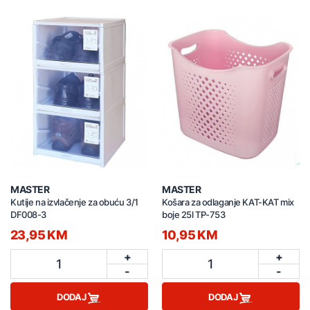
MASTER
MASTER
Kutije na izvlačenje za obuću 3/1
Košara za odlaganje KAT-KAT mix
DF008-3
boje 25l TP-753
23,95 KM
10,95 KM
+
+
1
1
-
-
DODAJ
DODAJ