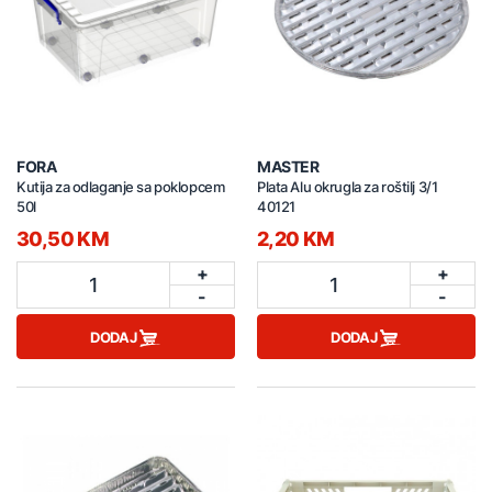
FORA
MASTER
Kutija za odlaganje sa poklopcem
Plata Alu okrugla za roštilj 3/1
50l
40121
30,50 KM
2,20 KM
+
+
1
1
-
-
DODAJ
DODAJ