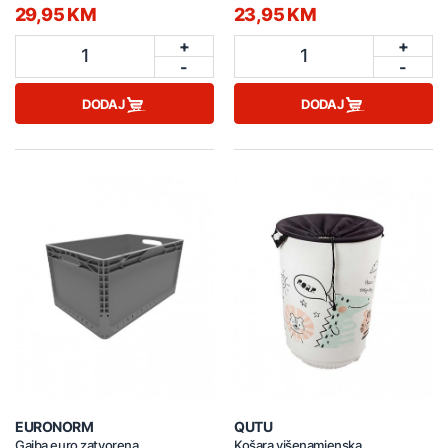
29,95 KM
23,95 KM
+
+
1
1
-
-
DODAJ
DODAJ
EURONORM
QUTU
Gajba euro zatvorena
Košara višenamjenska