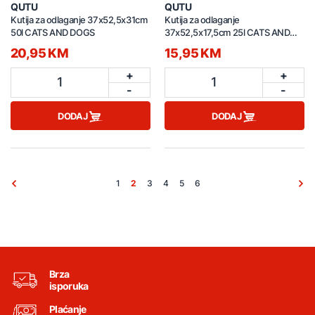
QUTU
QUTU
Kutija za odlaganje 37x52,5x31cm
Kutija za odlaganje
50l CATS AND DOGS
37x52,5x17,5cm 25l CATS AND
DOGS
20,95 KM
15,95 KM
+
+
1
1
-
-
DODAJ
DODAJ
1
2
3
4
5
6
Brza
isporuka
Plaćanje