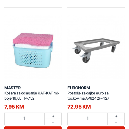
MASTER
EURONORM
Košara za odlaganje KAT-KAT mix
Postolje za gajbe euro sa
boje 16,6L TP-752
točkovima AP6242F-427
7,95 KM
72,95 KM
+
+
1
1
-
-