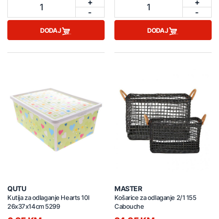
+
+
1
1
-
-
DODAJ
DODAJ
QUTU
MASTER
Kutija za odlaganje Hearts 10l
Košarice za odlaganje 2/1 155
26x37x14cm 5299
Cabouche