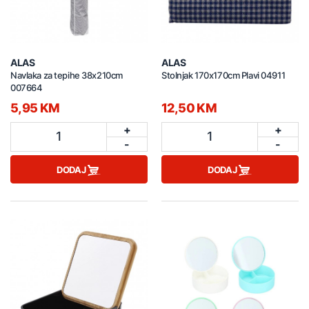
ALAS
ALAS
Navlaka za tepihe 38x210cm
Stolnjak 170x170cm Plavi 04911
007664
5,95 KM
12,50 KM
+
+
1
1
-
-
DODAJ
DODAJ