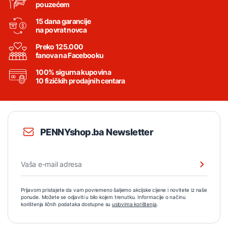
pouzećem
15 dana garancije
na povrat novca
Preko 125.000
fanova na Facebooku
100% sigurna kupovina
10 fizičkih prodajnih centara
PENNYshop.ba Newsletter
Prijavom pristajete da vam povremeno šaljemo akcijske cijene i novitete iz naše
ponude. Možete se odjaviti u bilo kojem trenutku. Informacije o načinu
korištenja ličnih podataka dostupne su
uslovima korištenja
.