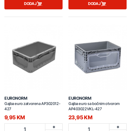
DODAJ
DODAJ
EURONORM
EURONORM
Gajba euro zatvorena AP302012-
Gajba euro sa bočnim otvorom
427
AP403022VKL-427
9,95 KM
23,95 KM
+
+
1
1