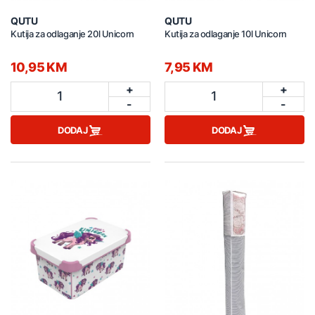
QUTU
QUTU
Kutija za odlaganje 20l Unicorn
Kutija za odlaganje 10l Unicorn
10,95 KM
7,95 KM
+
+
1
1
-
-
DODAJ
DODAJ