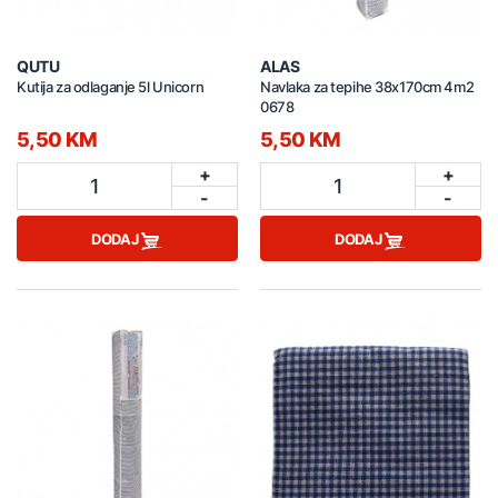
QUTU
ALAS
Kutija za odlaganje 5l Unicorn
Navlaka za tepihe 38x170cm 4m2
0678
5,50 KM
5,50 KM
+
+
1
1
-
-
DODAJ
DODAJ