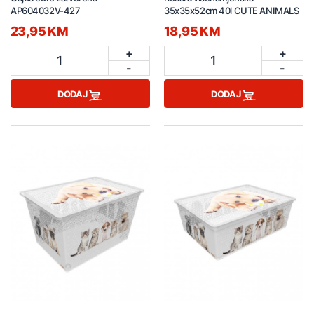
AP604032V-427
35x35x52cm 40l CUTE ANIMALS
23,95 KM
18,95 KM
+
+
1
1
-
-
DODAJ
DODAJ