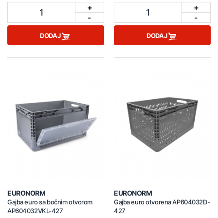
+
+
1
1
-
-
DODAJ
DODAJ
EURONORM
EURONORM
Gajba euro sa bočnim otvorom
Gajba euro otvorena AP604032D-
AP604032VKL-427
427