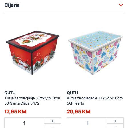
Cijena
QUTU
QUTU
Kutija za odlaganje 37x52,5x31cm
Kutija za odlaganje 37x52,5x31cm
50l Santa Claus 5472
50l Hearts
17,95 KM
20,95 KM
+
+
1
1
-
-