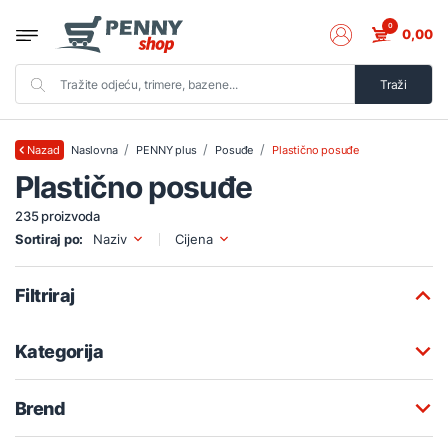
0
0,00
Traži
Naslovna
PENNY plus
Posuđe
Plastično posuđe
Nazad
Plastično posuđe
235 proizvoda
Sortiraj po:
Naziv
Cijena
Filtriraj
Kategorija
Brend