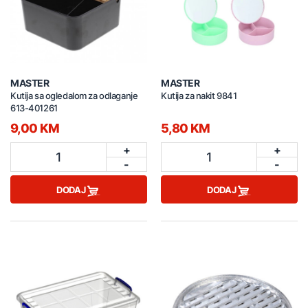
MASTER
MASTER
Kutija sa ogledalom za odlaganje
Kutija za nakit 9841
613-401261
9,00 KM
5,80 KM
+
+
1
1
-
-
DODAJ
DODAJ