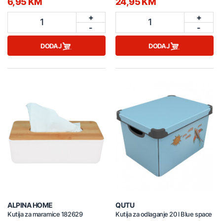
6,95 KM
24,95 KM
+
+
1
1
-
-
DODAJ
DODAJ
ALPINA HOME
QUTU
Kutija za maramice 182629
Kutija za odlaganje 20 l Blue space