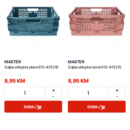
MASTER
MASTER
Gajba sklopiva plava 613-401216
Gajba sklopiva koral 613-401215
8,95 KM
8,95 KM
+
+
1
1
-
-
DODAJ
DODAJ