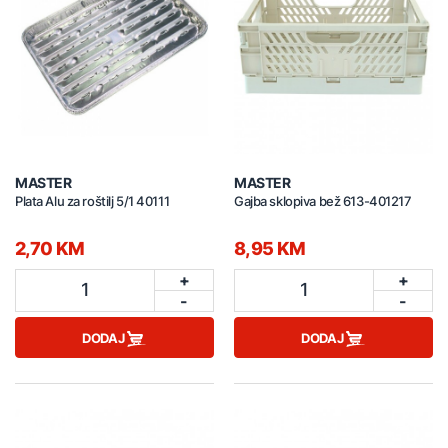
MASTER
MASTER
Plata Alu za roštilj 5/1 40111
Gajba sklopiva bež 613-401217
2,70 KM
8,95 KM
+
+
1
1
-
-
DODAJ
DODAJ