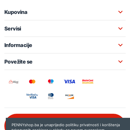
Kupovina
Servisi
Informacije
Povežite se
Besplatna korisnička podrška:
PENNYshop.ba je unaprijedio politiku privatnosti i korištenja
080 020 261