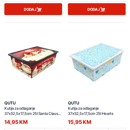
DODAJ
DODAJ
QUTU
QUTU
Kutija za odlaganje
Kutija za odlaganje
37x52,5x17,5cm 25l Santa Claus
37x52,5x17,5cm 25l Hearts
5577
14,95 KM
15,95 KM