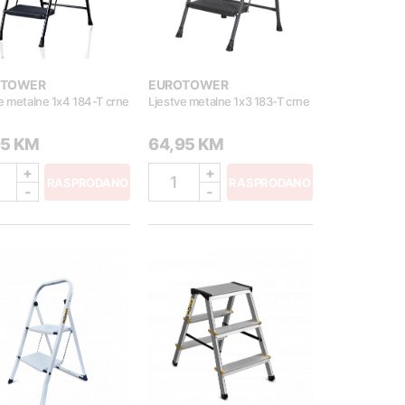
OTOWER
EUROTOWER
e metalne 1x4 184-T crne
Ljestve metalne 1x3 183-T crne
95 KM
64,95 KM
+
+
1
RASPRODANO
RASPRODANO
-
-