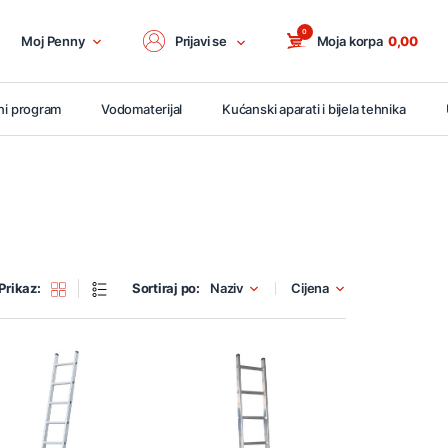
0
Moj Penny
Prijavi se
Moja korpa
0,00
ni program
Vodomaterijal
Kućanski aparati i bijela tehnika
Prikaz:
Sortiraj po:
Naziv
Cijena