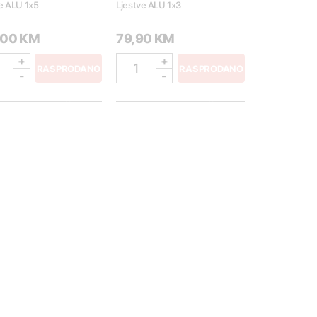
e ALU 1x5
Ljestve ALU 1x3
,00 KM
79,90 KM
+
+
1
RASPRODANO
RASPRODANO
-
-