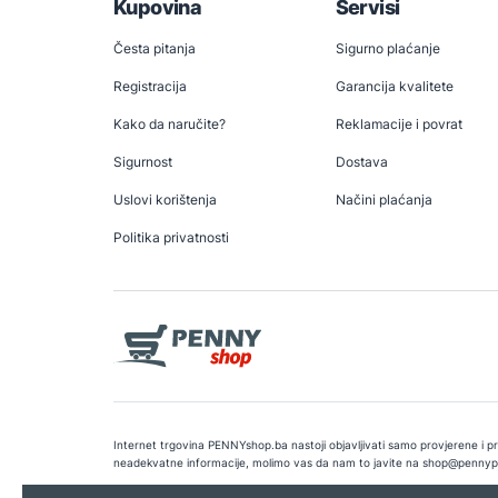
Kupovina
Servisi
Česta pitanja
Sigurno plaćanje
Registracija
Garancija kvalitete
Kako da naručite?
Reklamacije i povrat
Sigurnost
Dostava
Uslovi korištenja
Načini plaćanja
Politika privatnosti
Internet trgovina PENNYshop.ba nastoji objavljivati samo provjerene i pra
neadekvatne informacije, molimo vas da nam to javite na
shop@pennyp