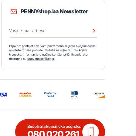
PENNYshop.ba Newsletter
Prijavom pristajete da vam povremeno šaljemo akcijske cijene i
novitete iz naše ponude. Možete se odjaviti u bilo kojem
trenutku. Informacije o načinu korištenja ličnih podataka
dostupne su
uslovima korištenja
.
Besplatna korisnička podrška:
080 020 261