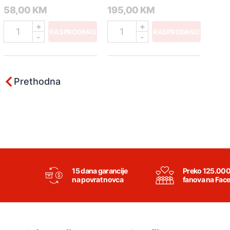
085108
58,00 KM
195,00 KM
+
+
1
1
RASPRODANO
RASPRODANO
-
-
Prethodna
15 dana garancije
Preko 125.00
na povrat novca
fanova na Fac