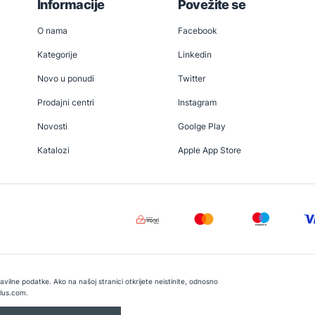
Informacije
Povežite se
O nama
Facebook
Kategorije
Linkedin
Novo u ponudi
Twitter
Prodajni centri
Instagram
Novosti
Goolge Play
Katalozi
Apple App Store
vilne podatke. Ako na našoj stranici otkrijete neistinite, odnosno
lus.com
.