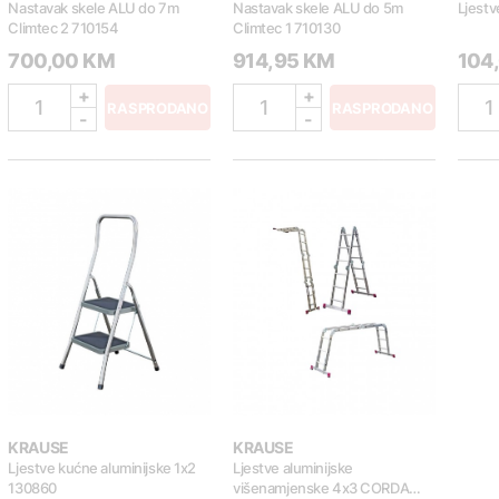
Nastavak skele ALU do 7m
Nastavak skele ALU do 5m
Ljestv
Climtec 2 710154
Climtec 1 710130
700,00 KM
914,95 KM
104
+
+
1
1
1
RASPRODANO
RASPRODANO
-
-
KRAUSE
KRAUSE
Ljestve kućne aluminijske 1x2
Ljestve aluminijske
130860
višenamjenske 4x3 CORDA