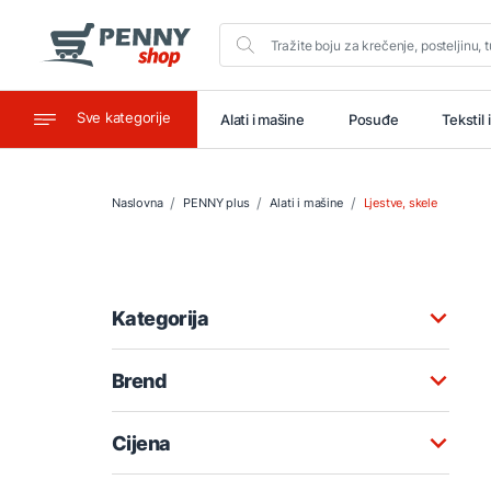
Sve kategorije
aštitu
Ugostiteljstvo
Alati i mašine
Posuđe
Tekstil 
Naslovna
PENNY plus
Alati i mašine
Ljestve, skele
Kategorija
Brend
Cijena