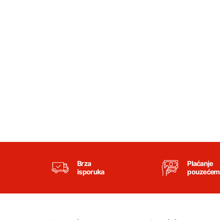
Brza
Plaćanje
isporuka
pouzećem