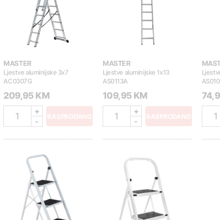
MASTER
MASTER
MAS
Ljestve aluminijske 3x7
Ljestve aluminijske 1x13
Ljestv
AC0307G
AS0113A
AS01
209,95 KM
109,95 KM
74,
+
+
1
1
1
RASPRODANO
RASPRODANO
-
-