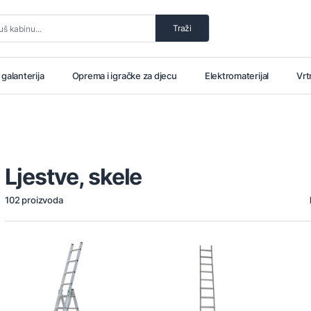
Traži
i galanterija
Oprema i igračke za djecu
Elektromaterijal
Vrt
Ljestve, skele
102 proizvoda