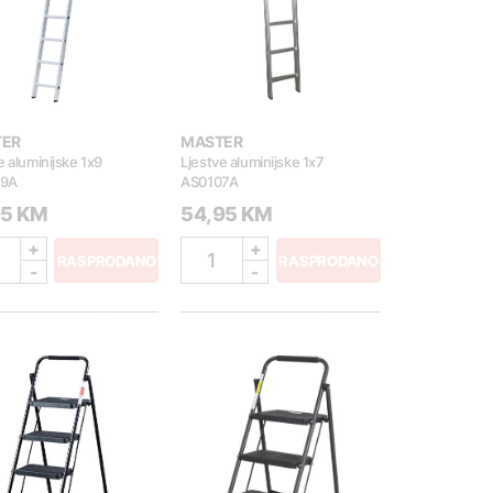
TER
MASTER
e aluminijske 1x9
Ljestve aluminijske 1x7
09A
AS0107A
95 KM
54,95 KM
+
+
1
RASPRODANO
RASPRODANO
-
-