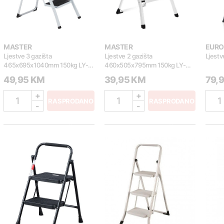
MASTER
MASTER
EUR
Ljestve 3 gazišta
Ljestve 2 gazišta
Ljestv
465x695x1040mm 150kg LY-
460x505x795mm 150kg LY-
SL02P
SL01P
49,95 KM
39,95 KM
79,
+
+
1
1
1
RASPRODANO
RASPRODANO
-
-