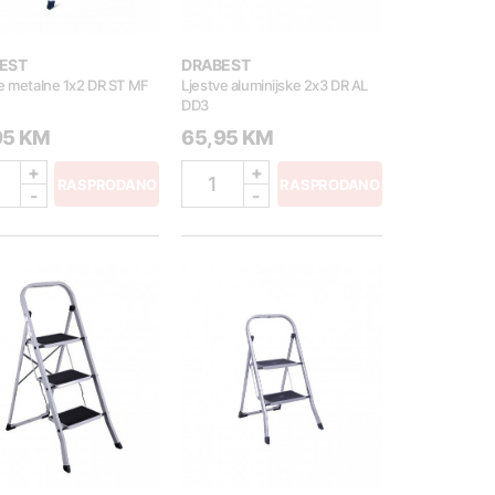
EST
DRABEST
e metalne 1x2 DR ST MF
Ljestve aluminijske 2x3 DR AL
DD3
95 KM
65,95 KM
+
+
1
RASPRODANO
RASPRODANO
-
-