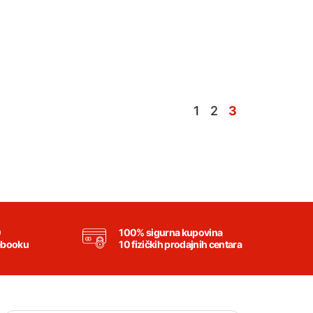
1
2
3
0
100% sigurna kupovina
ebooku
10 fizičkih prodajnih centara