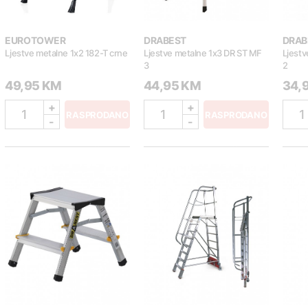
EUROTOWER
DRABEST
DRAB
Ljestve metalne 1x2 182-T crne
Ljestve metalne 1x3 DR ST MF
Ljestv
3
2
49,95 KM
44,95 KM
34,
+
+
1
1
1
RASPRODANO
RASPRODANO
-
-