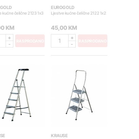
OGOLD
EUROGOLD
e kućne čelične 2123 1x3
Ljestve kućne čelične 2122 1x2
00 KM
45,00 KM
+
+
1
RASPRODANO
RASPRODANO
-
-
SE
KRAUSE