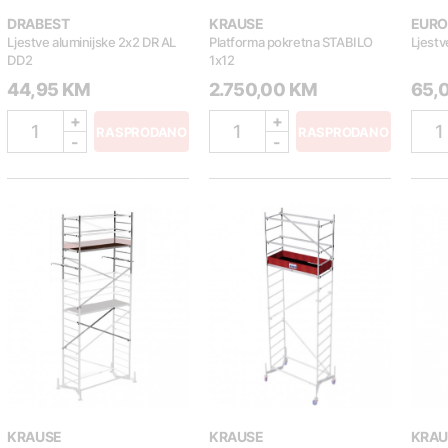
DRABEST
KRAUSE
EUR
Ljestve aluminijske 2x2 DR AL
Platforma pokretna STABILO
Ljestv
DD2
1x12
44,95 KM
2.750,00 KM
65,
+
+
1
1
1
RASPRODANO
RASPRODANO
-
-
KRAUSE
KRAUSE
KRAU