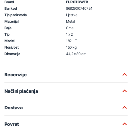
Brand
EUROTOWER
Bar kod
8682930740724
Tip proizvoda
Ljestve
Materijal
Metal
Boja
Crna
Tip
1 x 2
Model
182 - T
Nosivost
150 kg
Dimenzije
44,2 x 80 cm
Recenzije
Načini plaćanja
Dostava
Povrat