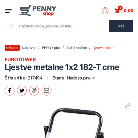
0
0,00
Traži
Naslovna
PENNY plus
Alati i mašine
Ljestve, skele
Nazad
EUROTOWER
Ljestve metalne 1x2 182-T crne
Šifra artikla: 217494
Stanje:
Nedostupno