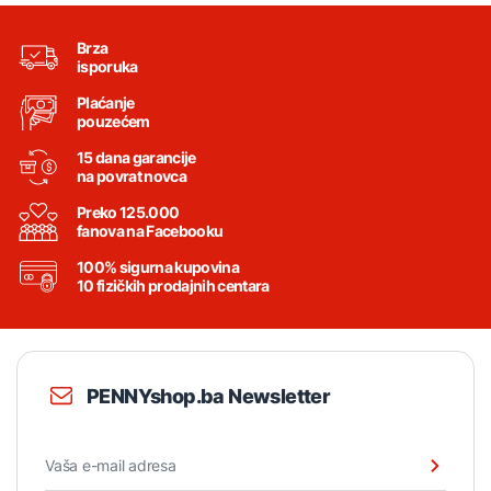
Brza
isporuka
Plaćanje
pouzećem
15 dana garancije
na povrat novca
Preko 125.000
fanova na Facebooku
100% sigurna kupovina
10 fizičkih prodajnih centara
PENNYshop.ba Newsletter