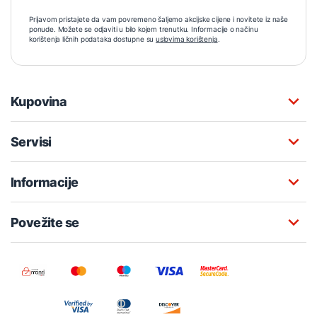
Prijavom pristajete da vam povremeno šaljemo akcijske cijene i novitete iz naše
ponude. Možete se odjaviti u bilo kojem trenutku. Informacije o načinu
korištenja ličnih podataka dostupne su
uslovima korištenja
.
Kupovina
Servisi
Informacije
Povežite se