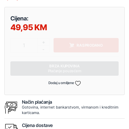
Cijena:
49,95
+
1
RASPRODANO
-
BRZA KUPOVINA
Plaćanje pouzećem
Dodaj u omiljene
Način plaćanja
Gotovina, internet bankarstvom, virmanom i kreditnim
karticama.
Cijena dostave