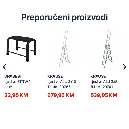
Preporučeni proizvodi
Previous
Nex
DRABEST
KRAUSE
KRAUSE
Ljestve ST TW 1
Ljestve ALU 3x10
Ljestve ALU 3x8
crne
Tribilo 129765
Tribilo 129741
32,95 KM
679,95 KM
539,95 KM