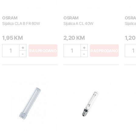
OSRAM
OSRAM
OSR
Sijalica CLA B FR 60W
Sijalica A CL 40W
Sijali
1,95 KM
2,20 KM
1,2
+
+
1
1
1
RASPRODANO
RASPRODANO
-
-