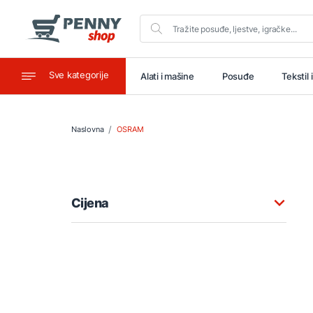
Sve kategorije
aštitu
Ugostiteljstvo
Alati i mašine
Posuđe
Tekstil 
Naslovna
OSRAM
Cijena