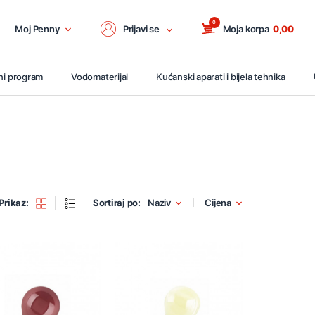
0
Moj Penny
Prijavi se
Moja korpa
0,00
ni program
Vodomaterijal
Kućanski aparati i bijela tehnika
Prikaz:
Sortiraj po:
Naziv
Cijena