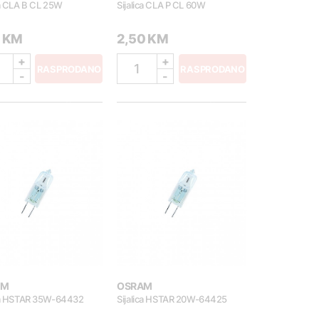
ca CLA B CL 25W
Sijalica CLA P CL 60W
0 KM
2,50 KM
+
+
1
RASPRODANO
RASPRODANO
-
-
AM
OSRAM
ica HSTAR 35W-64432
Sijalica HSTAR 20W-64425