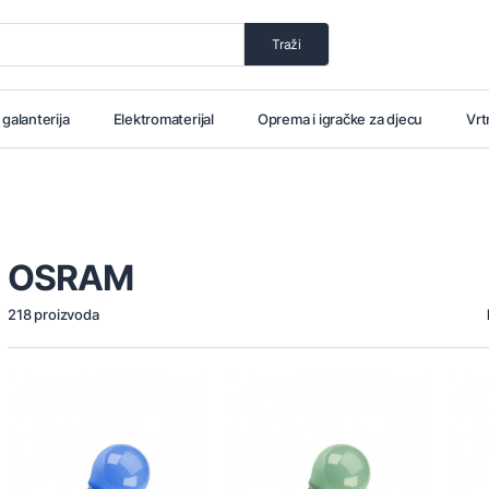
Traži
i galanterija
Elektromaterijal
Oprema i igračke za djecu
Vrt
OSRAM
218 proizvoda