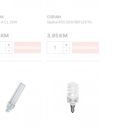
AM
OSRAM
ca A CL 25W
Sijalica R50 25W REFLEKTA
0 KM
3,95 KM
+
+
1
RASPRODANO
RASPRODANO
-
-