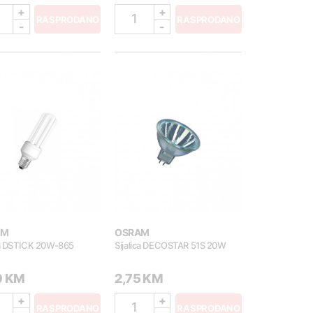
+
+
1
RASPRODANO
RASPRODANO
-
-
AM
OSRAM
ica DSTICK 20W-865
Sijalica DECOSTAR 51S 20W
0 KM
2,75 KM
+
+
1
RASPRODANO
RASPRODANO