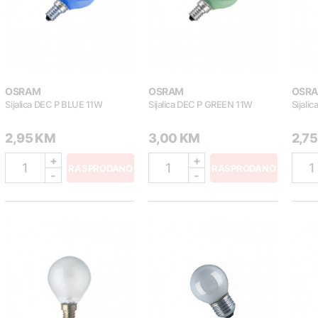
OSRAM
OSRAM
OSR
Sijalica DEC P BLUE 11W
Sijalica DEC P GREEN 11W
Sijali
2,95 KM
3,00 KM
2,7
+
+
1
1
1
RASPRODANO
RASPRODANO
-
-