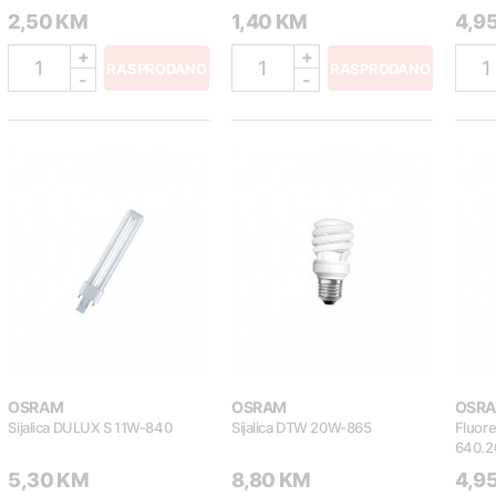
2,50 KM
1,40 KM
4,9
+
+
1
1
1
RASPRODANO
RASPRODANO
-
-
OSRAM
OSRAM
OSR
Sijalica DULUX S 11W-840
Sijalica DTW 20W-865
Fluore
640.2
5,30 KM
8,80 KM
4,9