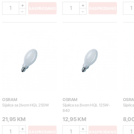
+
+
1
1
1
RASPRODANO
RASPRODANO
-
-
OSRAM
OSRAM
OSR
Sijalica sa živom HQL 250W
Sijalica sa živom HQL 125W-
Sijal
840
21,95 KM
12,95 KM
8,0
+
+
1
1
1
RASPRODANO
RASPRODANO