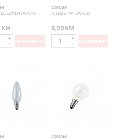
AM
OSRAM
ica DULUX D 18W-840
Sijalica DTW 12W-865
5 KM
8,50 KM
+
+
1
RASPRODANO
RASPRODANO
-
-
AM
OSRAM