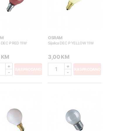
AM
OSRAM
ca DEC P RED 11W
Sijalica DEC P YELLOW 11W
5 KM
3,00 KM
+
+
1
RASPRODANO
RASPRODANO
-
-