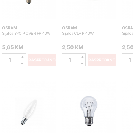
OSRAM
OSRAM
OSR
Sijalica SPC.P OVEN FR 40W
Sijalica CLA P 40W
Sijali
5,65 KM
2,50 KM
2,5
+
+
1
1
1
RASPRODANO
RASPRODANO
-
-