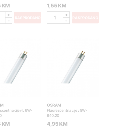
5 KM
1,55 KM
+
+
1
RASPRODANO
RASPRODANO
-
-
AM
OSRAM
scentna cijev L 6W-
Fluorescentna cijev 8W-
0
640.20
5 KM
4,95 KM