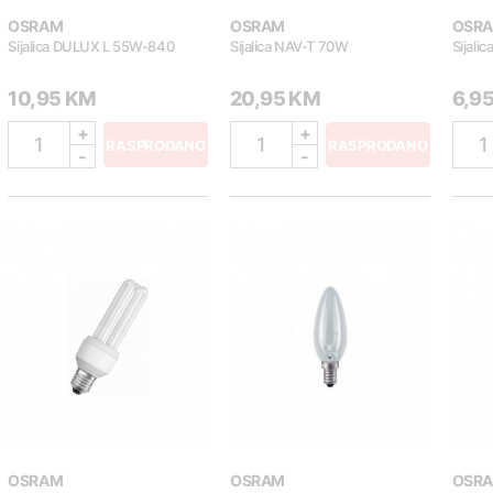
OSRAM
OSRAM
OSR
Sijalica DULUX L 55W-840
Sijalica NAV-T 70W
Sijal
10,95 KM
20,95 KM
6,9
+
+
1
1
1
RASPRODANO
RASPRODANO
-
-
OSRAM
OSRAM
OSR