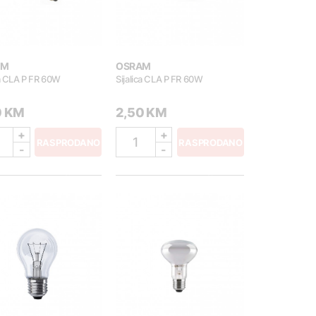
AM
OSRAM
ca CLA P FR 60W
Sijalica CLA P FR 60W
0 KM
2,50 KM
+
+
1
RASPRODANO
RASPRODANO
-
-