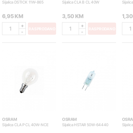
Sijalica DSTICK 11W-865
Sijalica CLA B CL 40W
Sijali
6,95 KM
3,50 KM
1,3
+
+
1
1
1
RASPRODANO
RASPRODANO
-
-
OSRAM
OSRAM
OSR
Sijalica CLA P CL 40W-NCE
Sijalica HSTAR 50W-64440
Sijal