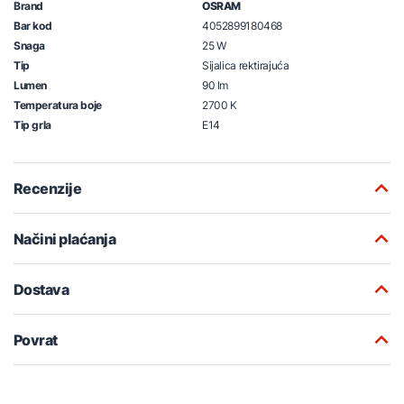
Brand
OSRAM
Bar kod
4052899180468
Snaga
25 W
Tip
Sijalica rektirajuća
Lumen
90 lm
Temperatura boje
2700 K
Tip grla
E14
Recenzije
Načini plaćanja
Dostava
Povrat