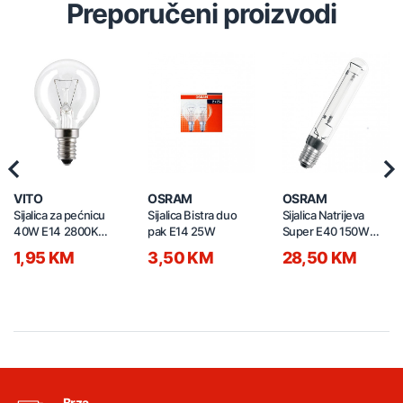
Preporučeni proizvodi
Previous
Nex
VITO
OSRAM
OSRAM
Sijalica za pećnicu
Sijalica Bistra duo
Sijalica Natrijeva
40W E14 2800K
pak E14 25W
Super E40 150W
600lm G45 CALOR
NAV-T 24400
1,95 KM
3,50 KM
28,50 KM
1520160
Brza