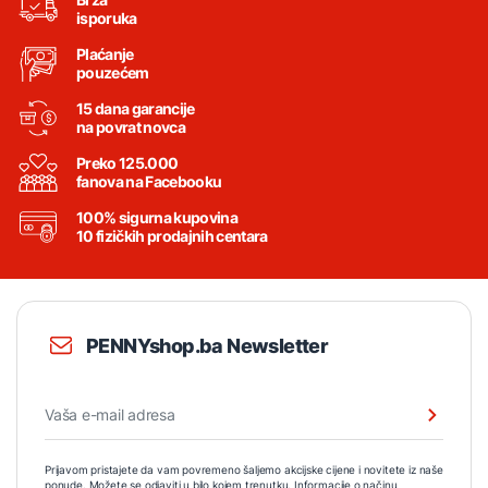
isporuka
Plaćanje
pouzećem
15 dana garancije
na povrat novca
Preko 125.000
fanova na Facebooku
100% sigurna kupovina
10 fizičkih prodajnih centara
PENNYshop.ba Newsletter
Prijavom pristajete da vam povremeno šaljemo akcijske cijene i novitete iz naše
ponude. Možete se odjaviti u bilo kojem trenutku. Informacije o načinu