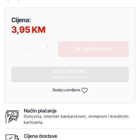
Cijena:
3,95
+
1
RASPRODANO
-
BRZA KUPOVINA
Plaćanje pouzećem
Dodaj u omiljene
Način plaćanja
Gotovina, internet bankarstvom, virmanom i kreditnim
karticama.
Cijena dostave