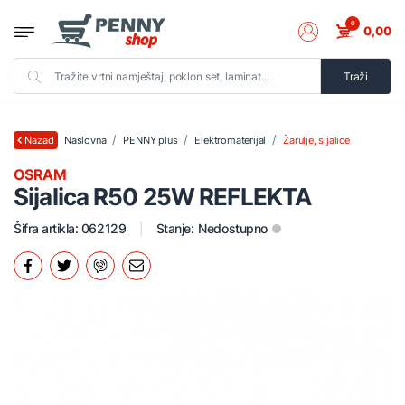
0
0,00
Traži
Naslovna
PENNY plus
Elektromaterijal
Žarulje, sijalice
Nazad
OSRAM
Sijalica R50 25W REFLEKTA
Šifra artikla: 062129
Stanje:
Nedostupno