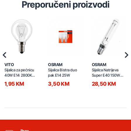
Preporučeni proizvodi
Previous
Nex
VITO
OSRAM
OSRAM
Sijalica za pećnicu
Sijalica Bistra duo
Sijalica Natrijeva
40W E14 2800K
pak E14 25W
Super E40 150W
600lm G45 CALOR
NAV-T 24400
1,95 KM
3,50 KM
28,50 KM
1520160
Brza