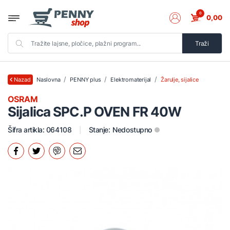
0
0,00
Traži
Naslovna
PENNY plus
Elektromaterijal
Žarulje, sijalice
Nazad
OSRAM
Sijalica SPC.P OVEN FR 40W
Šifra artikla: 064108
Stanje:
Nedostupno