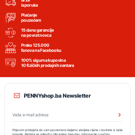
isporuka
Plaćanje
pouzećem
15 dana garancije
na povrat novca
Preko 125.000
fanova na Facebooku
100% sigurna kupovina
10 fizičkih prodajnih centara
PENNYshop.ba Newsletter
Prijavom pristajete da vam povremeno šaljemo akcijske cijene i novitete iz naše
ponude. Možete se odjaviti u bilo kojem trenutku. Informacije o načinu