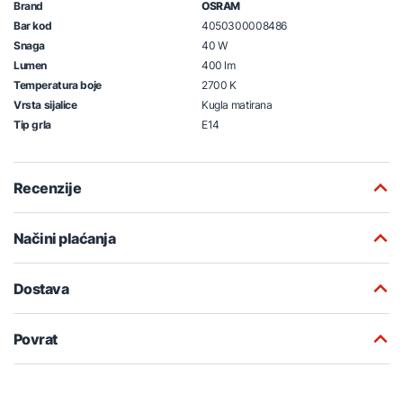
Brand
OSRAM
Bar kod
4050300008486
Snaga
40 W
Lumen
400 lm
Temperatura boje
2700 K
Vrsta sijalice
Kugla matirana
Tip grla
E14
Recenzije
Načini plaćanja
Dostava
Povrat