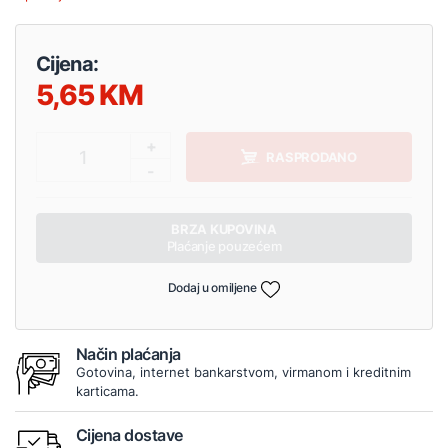
Cijena:
5,65
+
1
RASPRODANO
-
BRZA KUPOVINA
Plaćanje pouzećem
Dodaj u omiljene
Način plaćanja
Gotovina, internet bankarstvom, virmanom i kreditnim
karticama.
Cijena dostave