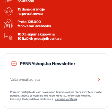
pouzećem
15 dana garancije
na povrat novca
Preko 125.000
fanova na Facebooku
100% sigurna kupovina
10 fizičkih prodajnih centara
PENNYshop.ba Newsletter
Prijavom pristajete da vam povremeno šaljemo akcijske cijene i novitete iz naše
ponude. Možete se odjaviti u bilo kojem trenutku. Informacije o načinu
korištenja ličnih podataka dostupne su
uslovima korištenja
.