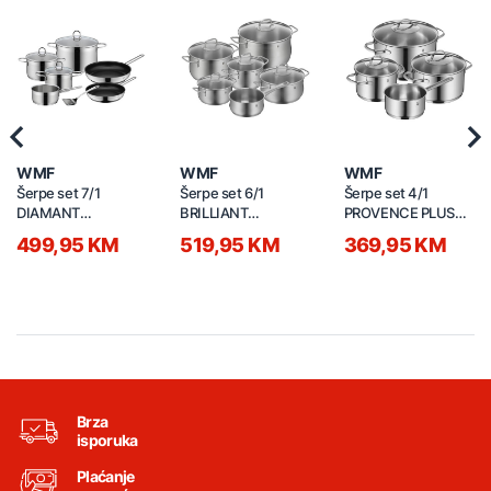
Previous
Nex
WMF
WMF
WMF
Šerpe set 7/1
Šerpe set 6/1
Šerpe set 4/1
DIAMANT
BRILLIANT
PROVENCE PLUS
2109305323
0739666030
0723446380
499,95 KM
519,95 KM
369,95 KM
Brza
isporuka
Plaćanje