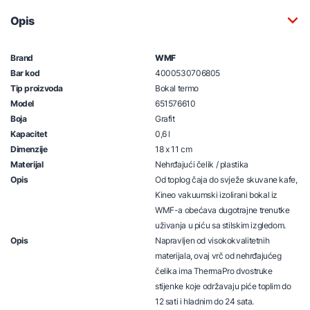
Opis
Brand
WMF
Bar kod
4000530706805
Tip proizvoda
Bokal termo
Model
651576610
Boja
Grafit
Kapacitet
0,6 l
Dimenzije
18 x 11 cm
Materijal
Nehrđajući čelik / plastika
Opis
Od toplog čaja do svježe skuvane kafe,
Kineo vakuumski izolirani bokal iz
WMF-a obećava dugotrajne trenutke
uživanja u piću sa stilskim izgledom.
Opis
Napravljen od visokokvalitetnih
materijala, ovaj vrč od nehrđajućeg
čelika ima ThermaPro dvostruke
stijenke koje održavaju piće toplim do
12 sati i hladnim do 24 sata.