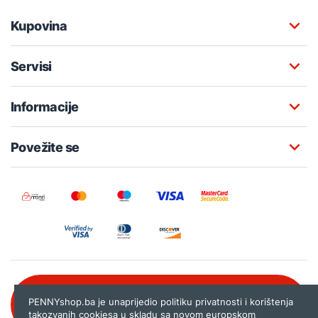
Kupovina
Servisi
Informacije
Povežite se
Besplatna korisnička podrška:
PENNYshop.ba je unaprijedio politiku privatnosti i korištenja
080 020 261
takozvanih cookiesa u skladu sa novom
europskom