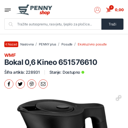
0
0,00
Traži
Naslovna
PENNY plus
Posuđe
Ekskluzivno posuđe
Nazad
WMF
Bokal 0,6 Kineo 651576610
Šifra artikla: 228931
Stanje:
Dostupno