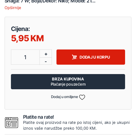
Snaga: 7 W; Boja/Dekor: Niko; Model: 21...
Opširnije
Cijena:
5,95
+
1
DODAJ U KORPU
-
BRZA KUPOVINA
Plaćanje pouzećem
Dodaj u omiljene
Platite na rate!
Platite ovaj proizvod na rate po istoj cijeni, ako je ukupni
iznos vaše narudžbe preko 100,00 KM.