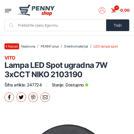
0
0,00
Traži
Naslovna
PENNY plus
Elektromaterijal
LED lampe spot
Nazad
VITO
Lampa LED Spot ugradna 7W
3xCCT NIKO 2103190
Šifra artikla: 247724
Stanje:
Dostupno