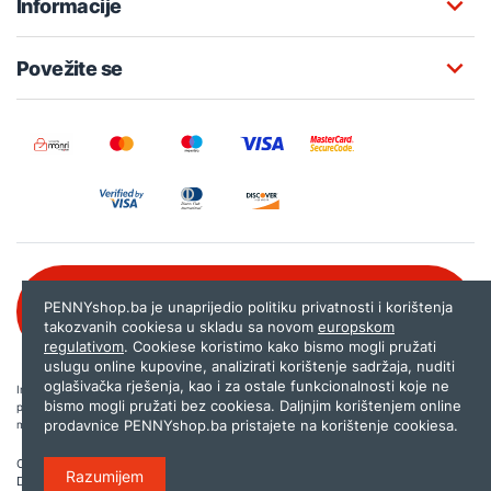
Informacije
Povežite se
Besplatna korisnička podrška:
PENNYshop.ba je unaprijedio politiku privatnosti i korištenja
080 020 261
takozvanih cookiesa u skladu sa novom
europskom
regulativom
. Cookiese koristimo kako bismo mogli pružati
uslugu online kupovine, analizirati korištenje sadržaja, nuditi
oglašivačka rješenja, kao i za ostale funkcionalnosti koje ne
Internet trgovina PENNYshop.ba nastoji objavljivati samo provjerene i pravilne
bismo mogli pružati bez cookiesa. Daljnjim korištenjem online
podatke. Ako na našoj stranici otkrijete neistinite, odnosno neadekvatne informacije,
prodavnice PENNYshop.ba pristajete na korištenje cookiesa.
molimo vas da nam to javite na
shop@pennyplus.com
.
Copyright © 2026.
Penny plus d.o.o. Sarajevo
.
Razumijem
Dizajn i programiranje:
Lampa.ba