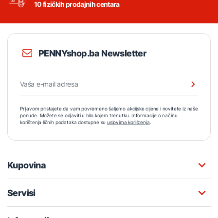
10 fizičkih prodajnih centara
PENNYshop.ba Newsletter
Prijavom pristajete da vam povremeno šaljemo akcijske cijene i novitete iz naše
ponude. Možete se odjaviti u bilo kojem trenutku. Informacije o načinu
korištenja ličnih podataka dostupne su
uslovima korištenja
.
Kupovina
Servisi