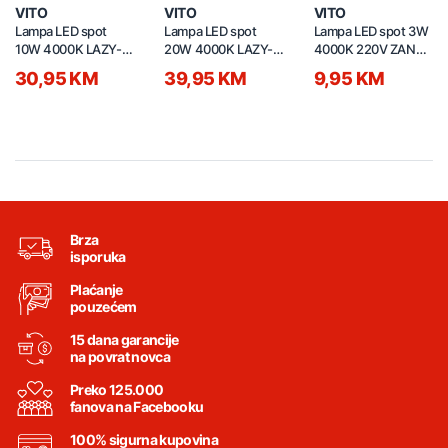
VITO
VITO
VITO
Lampa LED spot
Lampa LED spot
Lampa LED spot 3W
10W 4000K LAZY-
20W 4000K LAZY-
4000K 220V ZANZI-
10 2102890 bijela
20 2102930 bijela
M 2026880 bijela
30,95 KM
39,95 KM
9,95 KM
Brza
isporuka
Plaćanje
pouzećem
15 dana garancije
na povrat novca
Preko 125.000
fanova na Facebooku
100% sigurna kupovina