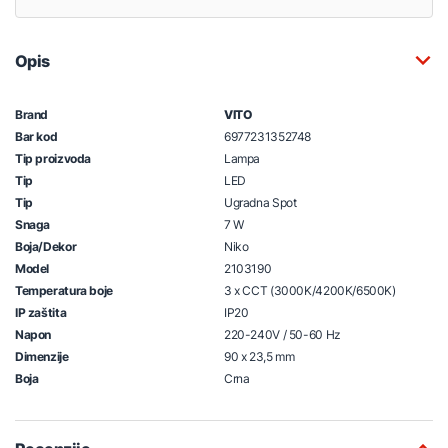
Opis
Brand
VITO
Bar kod
6977231352748
Tip proizvoda
Lampa
Tip
LED
Tip
Ugradna Spot
Snaga
7 W
Boja/Dekor
Niko
Model
2103190
Temperatura boje
3 x CCT (3000K/4200K/6500K)
IP zaštita
IP20
Napon
220-240V / 50-60 Hz
Dimenzije
90 x 23,5 mm
Boja
Crna