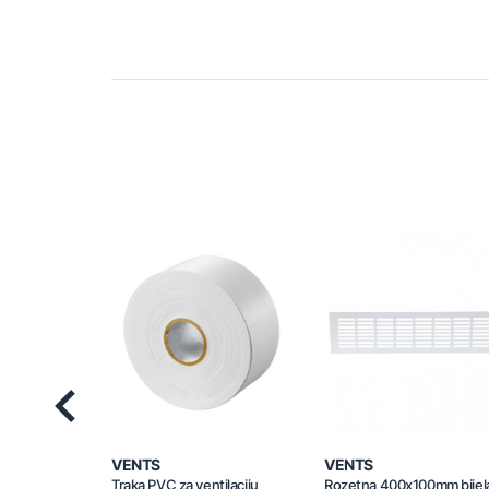
Previous
VENTS
VENTS
Traka PVC za ventilaciju
Rozetna 400x100mm bijel