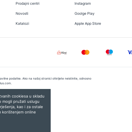
Prodajni centri
Instagram
Novosti
Goolge Play
Katalozi
Apple App Store
vilne podatke. Ako na našoj stranici otkrijete neistinite, odnosno
lus.com
.
e:
Lampa.ba
ozvanih cookiesa u skladu
o mogli pružati uslugu
rješenja, kao i za ostale
m korištenjem online