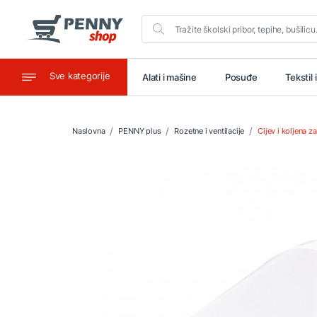
Sve kategorije
aštitu
Ugostiteljstvo
Alati i mašine
Posuđe
Tekstil 
Naslovna
PENNY plus
Rozetne i ventilacije
Cijev i koljena za