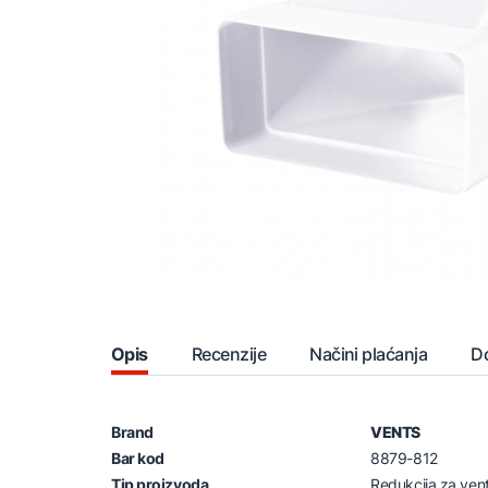
Opis
Recenzije
Načini plaćanja
D
Brand
VENTS
Bar kod
8879-812
Tip proizvoda
Redukcija za venti