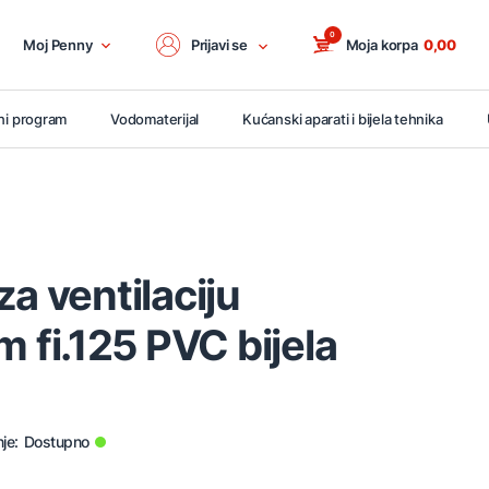
0
Moj Penny
Prijavi se
Moja korpa
0,00
ni program
Vodomaterijal
Kućanski aparati i bijela tehnika
za ventilaciju
fi.125 PVC bijela
je:
Dostupno