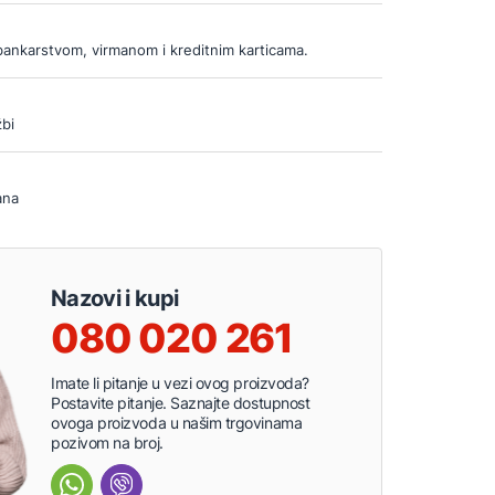
bankarstvom, virmanom i kreditnim karticama.
bi
ana
Nazovi i kupi
080 020 261
Imate li pitanje u vezi ovog proizvoda?
Postavite pitanje. Saznajte dostupnost
ovoga proizvoda u našim trgovinama
pozivom na broj.