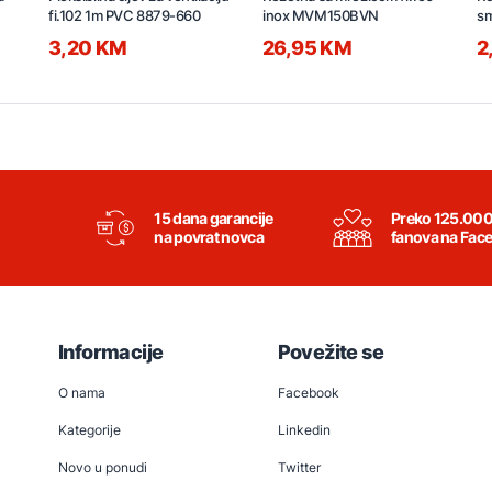
fi.102 1m PVC 8879-660
inox MVM150BVN
s
3,20 KM
26,95 KM
2
15 dana garancije
Preko 125.00
na povrat novca
fanova na Fac
Informacije
Povežite se
O nama
Facebook
Kategorije
Linkedin
Novo u ponudi
Twitter