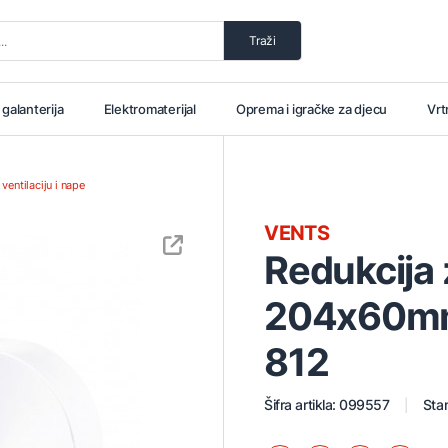
Traži
i galanterija
Elektromaterijal
Oprema i igračke za djecu
Vrt
 ventilaciju i nape
VENTS
Redukcija 
204x60mm 
812
Šifra artikla: 099557
Stan