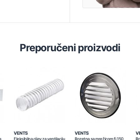
Preporučeni proizvodi
VENTS
VENTS
V
a
Fleksibilna cijev za ventilaciju
Rozetna sa mrežicom fi.150
Ro