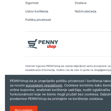
Sigurnost
Dostava
Uslovi korištenja
Načini plaćanja
Politika privatnosti
Internet trgovina PENNYshop.ba nastoji objavljivati samo provjerene i pra
neadekvatne informacije, molimo vas da nam to javite na
shop@pennyp
Copyright © 2026.
Penny plus d.o.o. Sarajevo
.
Dizajn i programiranj
PENNYshop.ba je unaprijedio politiku privatnosti i korištenja tak
sa novom
europskom regulativom
. Cookiese koristimo kako bism
online kupovine, analizirati korištenje sadržaja, nuditi oglašivačka 
funkcionalnosti koje ne bismo mogli pružati bez cookiesa. Daljnji
prodavnice PENNYshop.ba pristajete na korištenje cookiesa.
Razumijem