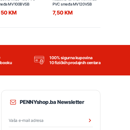
međa MV100BVSB
PVC smeđa MV120VSB
smeđa MV1
,50 KM
7,50 KM
3,50 K
0
100% sigurna kupovina
ebooku
10 fizičkih prodajnih centara
PENNYshop.ba Newsletter