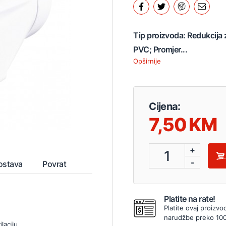
Tip proizvoda: Redukcija za
PVC; Promjer...
Opširnije
Cijena:
7,50
+
1
-
ostava
Povrat
Platite na rate!
Platite ovaj proizvo
narudžbe preko 10
laciju