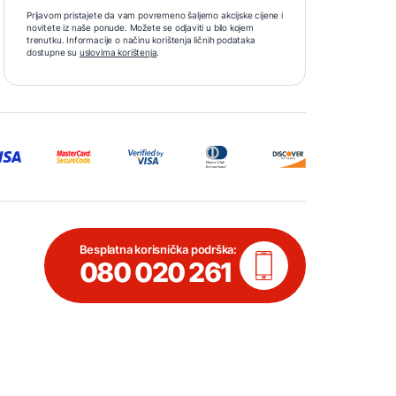
Prijavom pristajete da vam povremeno šaljemo akcijske cijene i
novitete iz naše ponude. Možete se odjaviti u bilo kojem
trenutku. Informacije o načinu korištenja ličnih podataka
dostupne su
uslovima korištenja
.
Besplatna korisnička podrška:
080 020 261