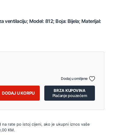
 ventilaciju; Model: 812; Boja: Bijela; Materijal:
Dodaj u omiljene
BRZA KUPOVINA
DODAJ U KORPU
Plaćanje pouzećem
d na rate po istoj cijeni, ako je ukupni iznos vaše
0,00 KM.