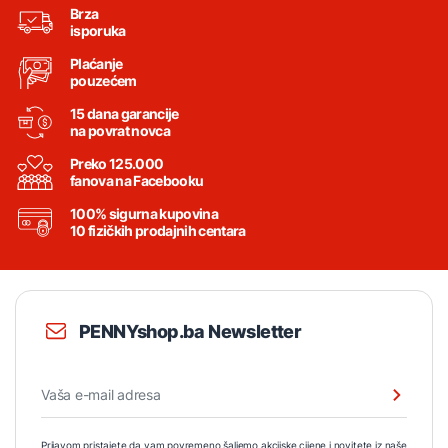
Brza
isporuka
Plaćanje
pouzećem
15 dana garancije
na povrat novca
Preko 125.000
fanova na Facebooku
100% sigurna kupovina
10 fizičkih prodajnih centara
PENNYshop.ba Newsletter
Prijavom pristajete da vam povremeno šaljemo akcijske cijene i novitete iz naše