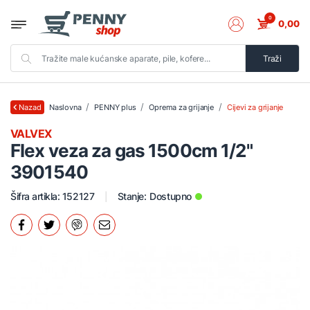
0
0,00
Traži
Naslovna
PENNY plus
Oprema za grijanje
Cijevi za grijanje
Nazad
VALVEX
Flex veza za gas 1500cm 1/2"
3901540
Šifra artikla: 152127
Stanje:
Dostupno