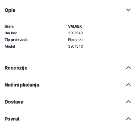
Opis
Brand
VALVEX
Bar kod
3901540
Tip proizvoda
Flex veza
Model
3901540
Recenzije
Načini plaćanja
Dostava
Povrat