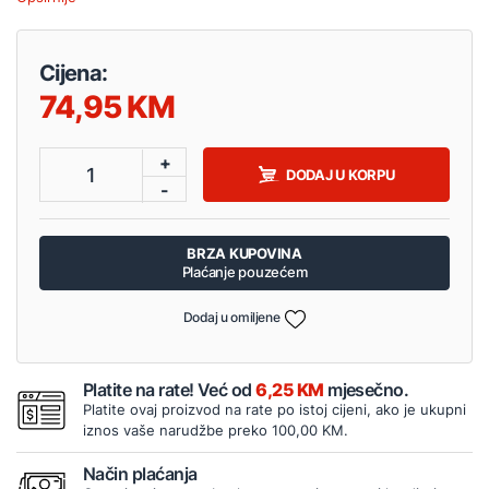
Cijena:
74,95
+
1
DODAJ U KORPU
-
BRZA KUPOVINA
Plaćanje pouzećem
Dodaj u omiljene
Platite na rate! Već od
6,25 KM
mjesečno.
Platite ovaj proizvod na rate po istoj cijeni, ako je ukupni
iznos vaše narudžbe preko 100,00 KM.
Način plaćanja