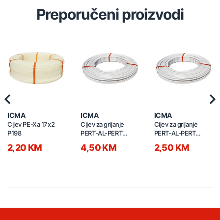
Preporučeni proizvodi
Previous
Nex
ICMA
ICMA
ICMA
Cijev PE-Xa 17x2
Cijev za grijanje
Cijev za grijanje
P198
PERT-AL-PERT
PERT-AL-PERT
26x3mm P197
20x2mm P197
2,20 KM
4,50 KM
2,50 KM