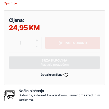
Opširnije
Cijena:
24,95
+
1
RASPRODANO
-
BRZA KUPOVINA
Plaćanje pouzećem
Dodaj u omiljene
Način plaćanja
Gotovina, internet bankarstvom, virmanom i kreditnim
karticama.