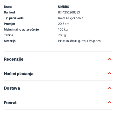
Brand
UMBRO
Bar kod
8711252268583
Tip proizvoda
Roler za vježbanje
Promjer
20,5 cm
Maksimalno opterećenje
100 kg
Težina
780 g
Materijal
Plastika, čelik, guma, EVA pjena
Recenzije
Načini plaćanja
Dostava
Povrat