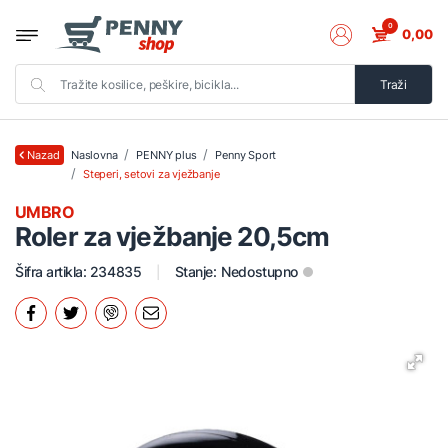
0
0,00
Traži
Naslovna
PENNY plus
Penny Sport
Nazad
Steperi, setovi za vježbanje
UMBRO
Roler za vježbanje 20,5cm
Šifra artikla: 234835
Stanje:
Nedostupno