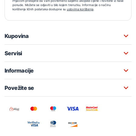
Prijavom pristajete da vam povremeno šaljemo akcijske cijene i novitete iz naše
ponude. Možete se odjaviti u bilo kojem trenutku. Informacije o načinu
korištenja ličnih podataka dostupne su
uslovima korištenja
.
Kupovina
Servisi
Informacije
Povežite se