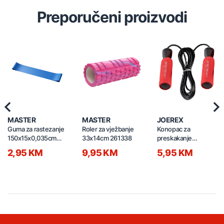
Preporučeni proizvodi
Previous
Nex
MASTER
MASTER
JOEREX
Guma za rastezanje
Roler za vježbanje
Konopac za
150x15x0,035cm
33x14cm 261338
preskakanje
261339
280x3m crveni
2,95 KM
9,95 KM
5,95 KM
JOEREX 28473