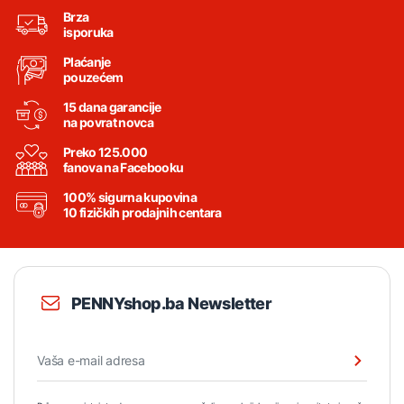
Brza
isporuka
Plaćanje
pouzećem
15 dana garancije
na povrat novca
Preko 125.000
fanova na Facebooku
100% sigurna kupovina
10 fizičkih prodajnih centara
PENNYshop.ba Newsletter