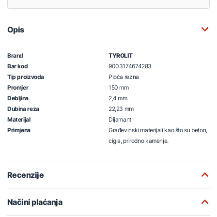
Opis
Brand
TYROLIT
Bar kod
9003174674283
Tip proizvoda
Ploča rezna
Promjer
150 mm
Debljina
2,4 mm
Dubina reza
22,23 mm
Materijal
Dijamant
Primjena
Građevinski materijali kao što su beton,
cigla, prirodno kamenje.
Recenzije
Načini plaćanja