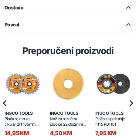
Dostava
Povrat
Preporučeni proizvodi
Previous
Nex
INGCO TOOLS
INGCO TOOLS
INGCO TOOLS
Ploča rezna za
Nož za rezač za
Ploča za poliranje
cikular 2/1 185mm
pločice 22x6x2mm
fi115 PD1151
TSB1853
HTC04601B
14,95 KM
4,50 KM
7,95 KM