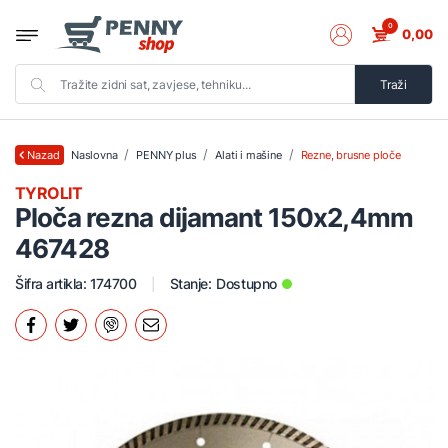
0
0,00
Traži
Naslovna
PENNY plus
Alati i mašine
Rezne, brusne ploče
Nazad
TYROLIT
Ploča rezna dijamant 150x2,4mm
467428
Šifra artikla: 174700
Stanje:
Dostupno