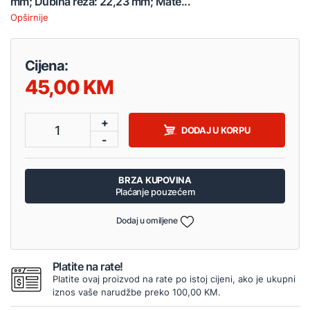
mm; Dubina reza: 22,23 mm; Mate...
Opširnije
Cijena:
45,00
+
1
DODAJ U KORPU
-
BRZA KUPOVINA
Plaćanje pouzećem
Dodaj u omiljene
Platite na rate!
Platite ovaj proizvod na rate po istoj cijeni, ako je ukupni
iznos vaše narudžbe preko 100,00 KM.