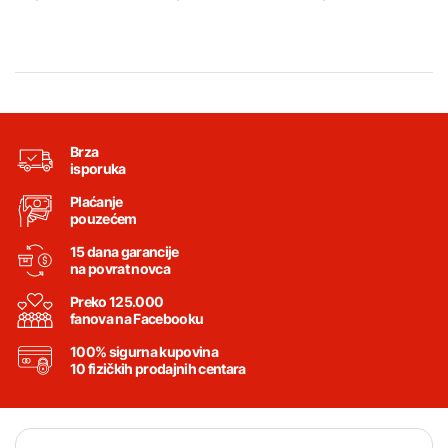
Brza
isporuka
Plaćanje
pouzećem
15 dana garancije
na povrat novca
Preko 125.000
fanova na Facebooku
100% sigurna kupovina
10 fizičkih prodajnih centara