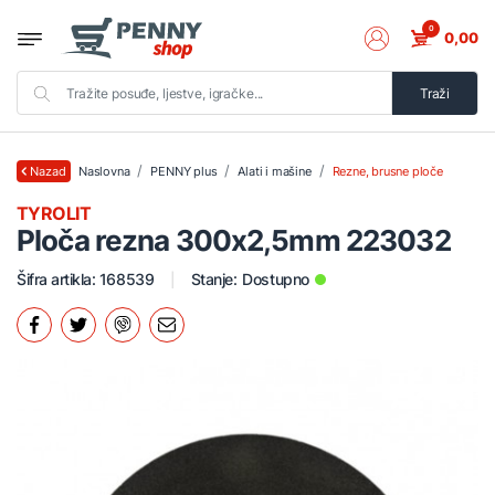
0
0,00
Traži
Naslovna
PENNY plus
Alati i mašine
Rezne, brusne ploče
Nazad
TYROLIT
Ploča rezna 300x2,5mm 223032
Šifra artikla: 168539
Stanje:
Dostupno