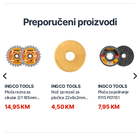
Preporučeni proizvodi
Previous
Nex
INGCO TOOLS
INGCO TOOLS
INGCO TOOLS
Ploča rezna za
Nož za rezač za
Ploča za poliranje
cikular 2/1 185mm
pločice 22x6x2mm
fi115 PD1151
TSB1853
HTC04601B
14,95 KM
4,50 KM
7,95 KM