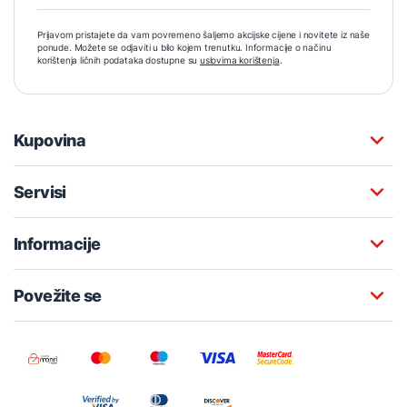
Prijavom pristajete da vam povremeno šaljemo akcijske cijene i novitete iz naše
ponude. Možete se odjaviti u bilo kojem trenutku. Informacije o načinu
korištenja ličnih podataka dostupne su
uslovima korištenja
.
Kupovina
Servisi
Informacije
Povežite se