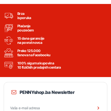
Brza
isporuka
Plaćanje
pouzećem
15 dana garancije
na povrat novca
Preko 125.000
fanova na Facebooku
100% sigurna kupovina
10 fizičkih prodajnih centara
PENNYshop.ba Newsletter