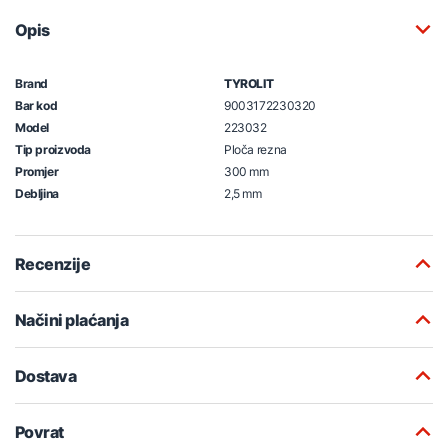
Opis
Brand
TYROLIT
Bar kod
9003172230320
Model
223032
Tip proizvoda
Ploča rezna
Promjer
300 mm
Debljina
2,5 mm
Recenzije
Načini plaćanja
Dostava
Povrat