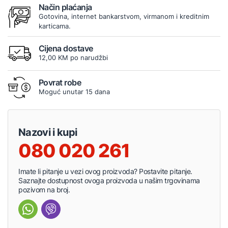
Način plaćanja
Gotovina, internet bankarstvom, virmanom i kreditnim
karticama.
Cijena dostave
12,00 KM po narudžbi
Povrat robe
Moguć unutar 15 dana
Nazovi i kupi
080 020 261
Imate li pitanje u vezi ovog proizvoda? Postavite pitanje.
Saznajte dostupnost ovoga proizvoda u našim trgovinama
pozivom na broj.