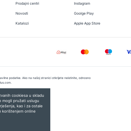
Prodajni centri
Instagram
Novosti
Goolge Play
Katalozi
Apple App Store
vilne podatke. Ako na našoj stranici otkrijete neistinite, odnosno
lus.com
.
e:
Lampa.ba
ozvanih cookiesa u skladu
o mogli pružati uslugu
rješenja, kao i za ostale
m korištenjem online