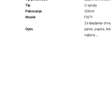
Tip
U spreju
Pakovanje
300ml
Model
FIX71
Za lijepljenje drv
Opis
pjene, papira, teks
najlona …