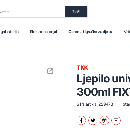
Traži
i galanterija
Elektromaterijal
Oprema i igračke za djecu
Vrt
TKK
Ljepilo un
300ml FIX
Šifra artikla: 229478
Stan