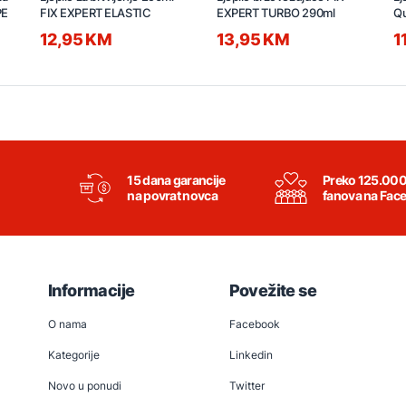
PE
FIX EXPERT ELASTIC
EXPERT TURBO 290ml
Qu
12,95 KM
13,95 KM
1
15 dana garancije
Preko 125.00
na povrat novca
fanova na Fac
Informacije
Povežite se
O nama
Facebook
Kategorije
Linkedin
Novo u ponudi
Twitter