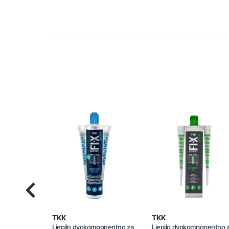
Previous
TKK
TKK
Ljepilo dvokomponentno za
Ljepilo dvokomponentno 