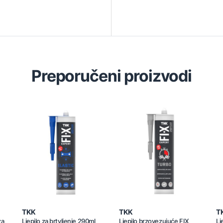
Preporučeni proizvodi
TKK
TKK
T
za
Ljepilo za brtvljenje 290ml
Ljepilo brzovezujuće FIX
Lj