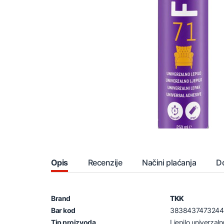
Opis
Recenzije
Načini plaćanja
D
Brand
TKK
Bar kod
3838437473244
Tip proizvoda
Ljepilo univerzaln