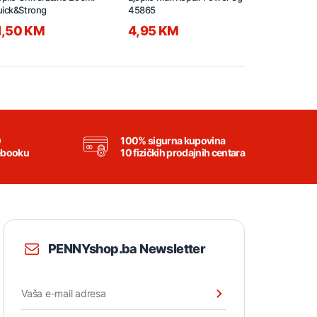
ick&Strong
45865
1,50 KM
4,95 KM
6,50 KM
0
100% sigurna kupovina
ebooku
10 fizičkih prodajnih centara
PENNYshop.ba Newsletter