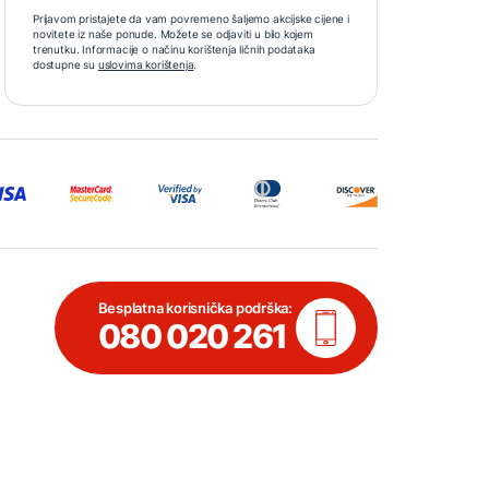
Prijavom pristajete da vam povremeno šaljemo akcijske cijene i
novitete iz naše ponude. Možete se odjaviti u bilo kojem
trenutku. Informacije o načinu korištenja ličnih podataka
dostupne su
uslovima korištenja
.
Besplatna korisnička podrška:
080 020 261