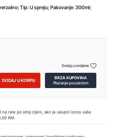
iverzalno; Tip: U spreju; Pakovanje: 300ml;
Dodaj u omiljene
BRZA KUPOVINA
DODAJ U KORPU
Plaćanje pouzećem
d na rate po istoj cijeni, ako je ukupni iznos vaše
0,00 KM.
bankarstvom, virmanom i kreditnim karticama.