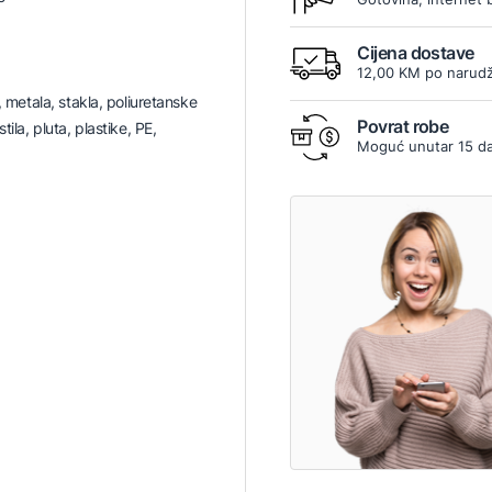
Cijena dostave
12,00 KM po narudž
a, metala, stakla, poliuretanske
Povrat robe
tila, pluta, plastike, PE,
Moguć unutar 15 d