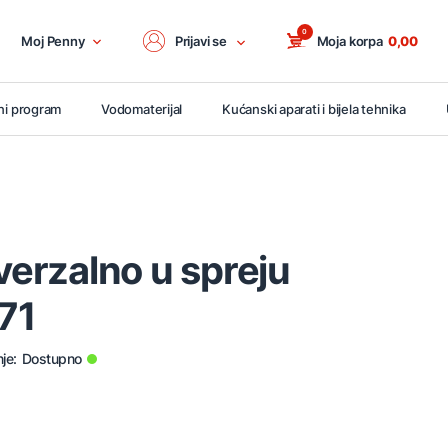
0
Moj Penny
Prijavi se
Moja korpa
0,00
ni program
Vodomaterijal
Kućanski aparati i bijela tehnika
iverzalno u spreju
71
je:
Dostupno