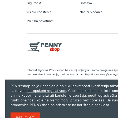
Sigurnost
Dostava
Uslovi korištenja
Načini plaćanja
Politika privatnosti
Internet trgovina PENNYshop.ba nastoji objavljivati samo provjerene i pra
neadekvatne informacije, molimo vas da nam to javite na
shop@pennyp
Copyright © 2026.
Penny plus d.o.o. Sarajevo
.
Dizajn i programiranj
PENNYshop.ba je unaprijedio politiku privatnosti i korištenja tak
sa novom
europskom regulativom
. Cookiese koristimo kako bism
online kupovine, analizirati korištenje sadržaja, nuditi oglašivačka 
funkcionalnosti koje ne bismo mogli pružati bez cookiesa. Daljnji
prodavnice PENNYshop.ba pristajete na korištenje cookiesa.
Razumijem