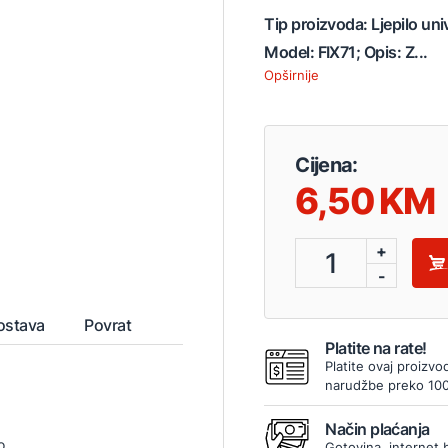
Tip proizvoda: Ljepilo un
Model: FIX71; Opis: Z...
Opširnije
Cijena:
6,50
+
1
-
ostava
Povrat
Platite na rate!
Platite ovaj proizvo
narudžbe preko 10
Način plaćanja
o
Gotovina, internet 