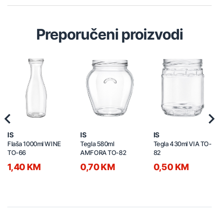
Preporučeni proizvodi
Previous
Nex
IS
IS
IS
Flaša 1000ml WINE
Tegla 580ml
Tegla 430ml VIA TO-
TO-66
AMFORA TO-82
82
1,40 KM
0,70 KM
0,50 KM