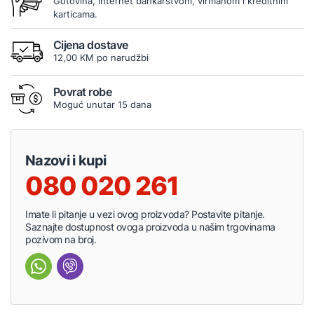
Gotovina, internet bankarstvom, virmanom i kreditnim
karticama.
Cijena dostave
12,00 KM po narudžbi
Povrat robe
Moguć unutar 15 dana
Nazovi i kupi
080 020 261
Imate li pitanje u vezi ovog proizvoda? Postavite pitanje.
Saznajte dostupnost ovoga proizvoda u našim trgovinama
pozivom na broj.