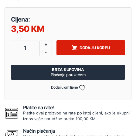
Cijena:
3,50
+
1
DODAJ U KORPU
-
BRZA KUPOVINA
Plaćanje pouzećem
Dodaj u omiljene
Platite na rate!
Platite ovaj proizvod na rate po istoj cijeni, ako je ukupni
iznos vaše narudžbe preko 100,00 KM.
Način plaćanja