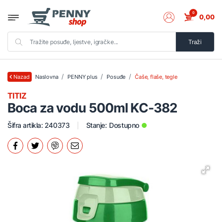
0
0,00
Traži
Naslovna
PENNY plus
Posuđe
Čaše, flaše, tegle
Nazad
TITIZ
Boca za vodu 500ml KC-382
Šifra artikla: 240373
Stanje:
Dostupno