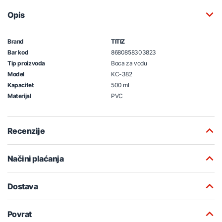
Opis
Brand
TITIZ
Bar kod
8680858303823
Tip proizvoda
Boca za vodu
Model
KC-382
Kapacitet
500 ml
Materijal
PVC
Recenzije
Načini plaćanja
Dostava
Povrat