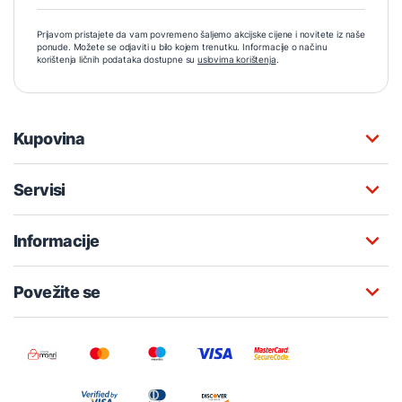
Prijavom pristajete da vam povremeno šaljemo akcijske cijene i novitete iz naše
ponude. Možete se odjaviti u bilo kojem trenutku. Informacije o načinu
korištenja ličnih podataka dostupne su
uslovima korištenja
.
Kupovina
Servisi
Informacije
Povežite se