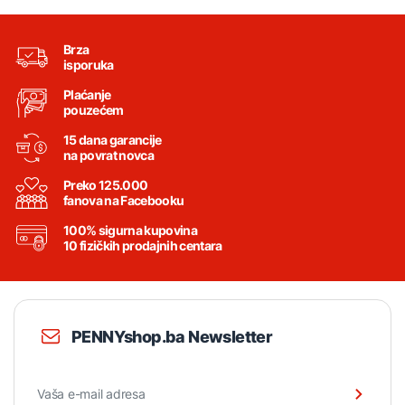
Brza
isporuka
Plaćanje
pouzećem
15 dana garancije
na povrat novca
Preko 125.000
fanova na Facebooku
100% sigurna kupovina
10 fizičkih prodajnih centara
PENNYshop.ba Newsletter