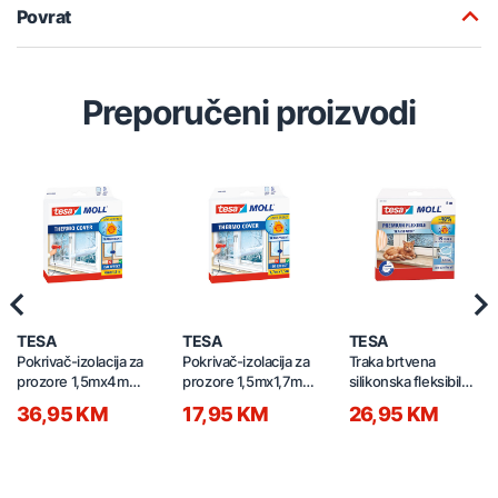
Povrat
Preporučeni proizvodi
Previous
Nex
TESA
TESA
TESA
Pokrivač-izolacija za
Pokrivač-izolacija za
Traka brtvena
prozore 1,5mx4m
prozore 1,5mx1,7m
silikonska fleksibilna
Prozirni
Prozirni
Transparent
36,95 KM
17,95 KM
26,95 KM