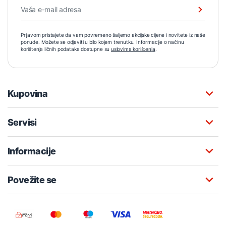
Prijavom pristajete da vam povremeno šaljemo akcijske cijene i novitete iz naše
ponude. Možete se odjaviti u bilo kojem trenutku. Informacije o načinu
korištenja ličnih podataka dostupne su
uslovima korištenja
.
Kupovina
Servisi
Informacije
Povežite se