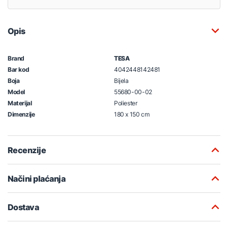
Opis
Brand
TESA
Bar kod
4042448142481
Boja
Bijela
Model
55680-00-02
Materijal
Poliester
Dimenzije
180 x 150 cm
Recenzije
Načini plaćanja
Dostava