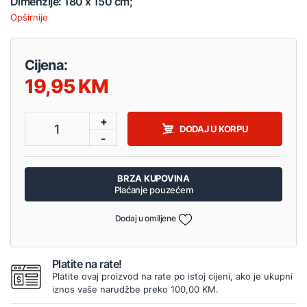
Dimenzije: 180 x 150 cm;
Opširnije
Cijena:
19,95
+
1
DODAJ U KORPU
-
BRZA KUPOVINA
Plaćanje pouzećem
Dodaj u omiljene
Platite na rate!
Platite ovaj proizvod na rate po istoj cijeni, ako je ukupni
iznos vaše narudžbe preko 100,00 KM.