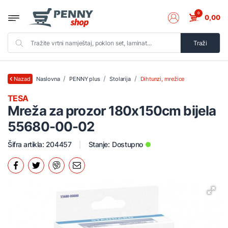
0
0,00
Traži
Naslovna
PENNY plus
Stolarija
Dihtunzi, mrežice
Nazad
TESA
Mreža za prozor 180x150cm bijela
55680-00-02
Šifra artikla: 204457
Stanje:
Dostupno