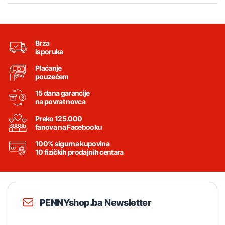
Brza
isporuka
Plaćanje
pouzećem
15 dana garancije
na povrat novca
Preko 125.000
fanova na Facebooku
100% sigurna kupovina
10 fizičkih prodajnih centara
PENNYshop.ba Newsletter