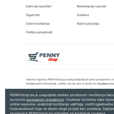
Kako da naručite?
Reklamacije i povrat
Sigurnost
Dostava
Uslovi korištenja
Načini plaćanja
Politika privatnosti
Internet trgovina PENNYshop.ba nastoji objavljivati samo provjerene i pra
neadekvatne informacije, molimo vas da nam to javite na
shop@pennyp
Copyright © 2026.
Penny plus d.o.o. Sarajevo
.
Dizajn i programiranj
PENNYshop.ba je unaprijedio politiku privatnosti i korištenja tak
sa novom
europskom regulativom
. Cookiese koristimo kako bism
online kupovine, analizirati korištenje sadržaja, nuditi oglašivačka 
funkcionalnosti koje ne bismo mogli pružati bez cookiesa. Daljnji
prodavnice PENNYshop.ba pristajete na korištenje cookiesa.