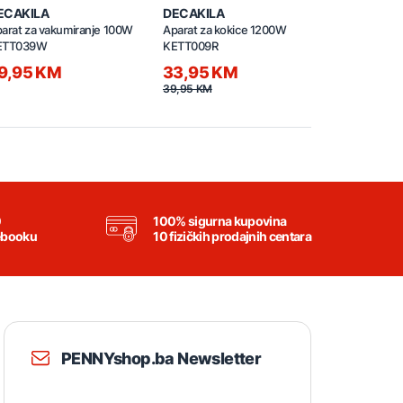
ECAKILA
DECAKILA
DECAKILA
arat za vakumiranje 100W
Aparat za kokice 1200W
Gril kontakt
ETT039W
KETT009R
KEEC049M
9,95 KM
33,95 KM
38,20 
39,95 KM
44,95 KM
0
100% sigurna kupovina
ebooku
10 fizičkih prodajnih centara
PENNYshop.ba Newsletter