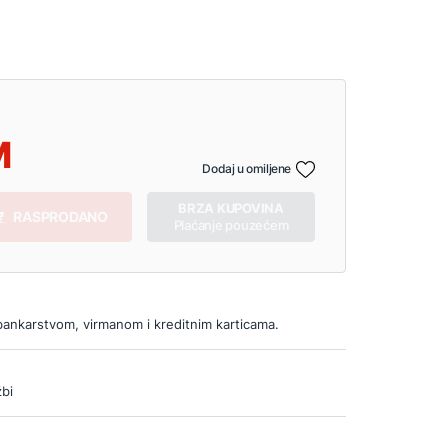
Dodaj u omiljene
BRZA KUPOVINA
RASPRODANO
Plaćanje pouzećem
bankarstvom, virmanom i kreditnim karticama.
bi