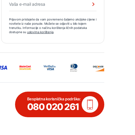
Prijavom pristajete da vam povremeno šaljemo akcijske cijene i
novitete iz naše ponude. Možete se odjaviti u bilo kojem
trenutku. Informacije o načinu korištenja ličnih podataka
dostupne su
uslovima korištenja
.
Besplatna korisnička podrška:
080 020 261