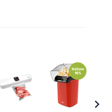
Sniženo
16%
Next