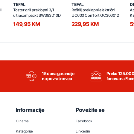
TEFAL
TEFAL
D
l
Toster grill preklopni 3/1
Roštilj preklopni električni
Ap
ultracompackt SW383D10D
UC600 Comfort GC306012
K
149,95 KM
229,95 KM
5
15 dana garancije
Preko 125.00
na povrat novca
fanova na Fac
Informacije
Povežite se
O nama
Facebook
Kategorije
Linkedin