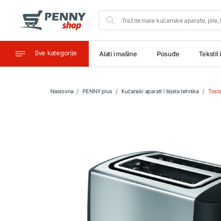
Sve kategorije
aštitu
Ugostiteljstvo
Alati i mašine
Posuđe
Tekstil 
Naslovna
PENNY plus
Kućanski aparati i bijela tehnika
Toste