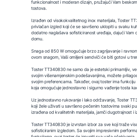
funkcionalnost i moderan dizajn, pružajući Vam besko
tostova.
Izrađen od visokokvalitetnog inox materijala, Toster 
privlačan izgled koji će se savršeno uklopiti u svaku k
dodatno naglašava sofisticiranost uređaja, dajući Vam 
domu.
Snaga od 850 W omogućuje brzo zagrijavanje i ravnomje
ovom snagom, Vaši omiljeni sendviči će biti gotovi u tren
Toster TT340830 ne samo da je estetski primamljiv, već
svojim višenamjenskim podešavanjima, možete prilagod
svojim preferencama. Također, ovaj toster ima funkciju
koja omogućuje jednostavno i sigurno vađenje tosta ka
Uz jednostavno rukovanje i lako održavanje, Toster TT
koji žele uživati u savršeno pečenim tostovima svaki p
izrađena od kvalitetnih materijala, jamči dugotrajnost i iz
Toster TT340830 je izvrstan izbor za sve koji traže vis
sofisticiranim izgledom. Sa svojim impresivnim perform
funkcijama, ovaj toster će ispuniti sva vaša očekivanja.