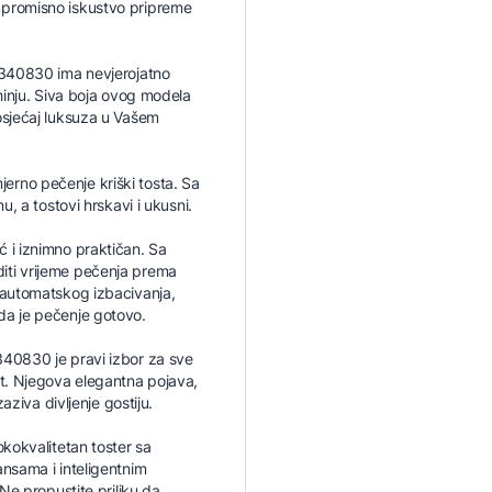
mpromisno iskustvo pripreme
TT340830 ima nevjerojatno
uhinju. Siva boja ovog modela
osjećaj luksuza u Vašem
rno pečenje kriški tosta. Sa
u, a tostovi hrskavi i ukusni.
 i iznimno praktičan. Sa
iti vrijeme pečenja prema
 automatskog izbacivanja,
da je pečenje gotovo.
340830 je pravi izbor za sve
ut. Njegova elegantna pojava,
aziva divljenje gostiju.
okokvalitetan toster sa
ansama i inteligentnim
 Ne propustite priliku da