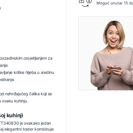
Moguć unutar 15 d
9
ozadinskim osvjetljenjem za
anje.
ljanje kriške hljeba u sredinu
stiranje.
od nehrđajućeg čelika koji se
 svaku kuhinju.
j kuhinji
er TT340830 je svakako jedan
vaj elegantni toster kombinuje