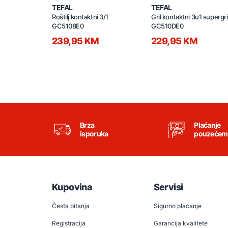
TEFAL
TEFAL
Roštilj kontaktni 3/1
Gril kontaktni 3u1 supergril
GC5108E0
GC510DE0
239,95 KM
229,95 KM
Brza
Plaćanje
isporuka
pouzećem
Kupovina
Servisi
Česta pitanja
Sigurno plaćanje
Registracija
Garancija kvalitete