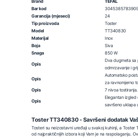
Brand
TEFAL
Bar kod
304538578390
Garancija (mjeseci)
24
Tip proizvoda
Toster
Model
TT340830
Materijal
Inox
Boja
Siva
Snaga
850 W
Dva dugmeta sa p
Opis
odmrzavanje i grij
Automatsko postav
Opis
za ravnomjerno to
Opis
7 nivoa tostiranja.
Elegantan izgled 
Opis
savršeno uklapa u
Toster TT340830 - Savršeni dodatak Vašo
Tosteri su neizostavni uređaji u svakoj kuhinji, a Tost
od najpraktičnijih izbora koji Vam je na raspolaganju. O