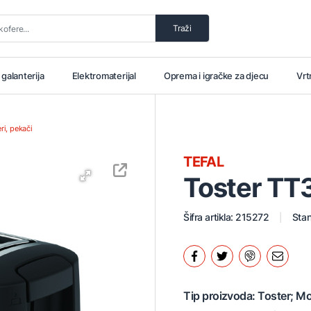
Traži
i galanterija
Elektromaterijal
Oprema i igračke za djecu
Vrt
ri, pekači
TEFAL
Toster T
Šifra artikla: 215272
Stan
Tip proizvoda: Toster; Mo