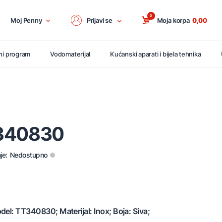
0
Moj Penny
Prijavi se
Moja korpa
0,00
ni program
Vodomaterijal
Kućanski aparati i bijela tehnika
T340830
je:
Nedostupno
del: TT340830; Materijal: Inox; Boja: Siva;