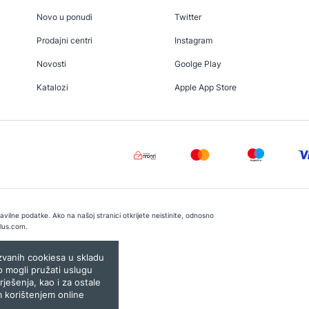
Novo u ponudi
Twitter
Prodajni centri
Instagram
Novosti
Goolge Play
Katalozi
Apple App Store
vilne podatke. Ako na našoj stranici otkrijete neistinite, odnosno
lus.com
.
e:
Lampa.ba
ozvanih cookiesa u skladu
o mogli pružati uslugu
rješenja, kao i za ostale
m korištenjem online