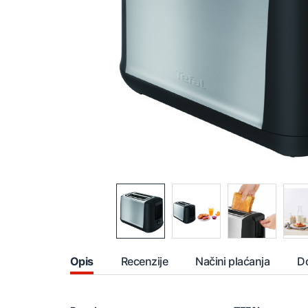
Opis
Recenzije
Načini plaćanja
D