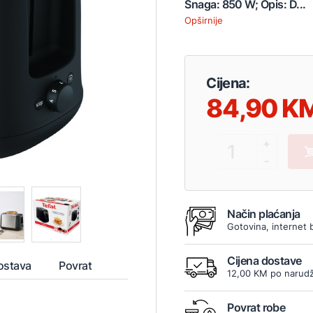
Snaga: 850 W; Opis: D...
Opširnije
Cijena:
84,90
+
1
-
Način plaćanja
Gotovina, internet 
Cijena dostave
ostava
Povrat
12,00 KM po narudž
Povrat robe