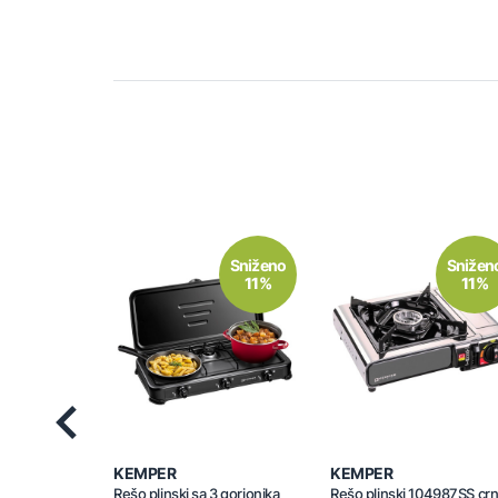
Sniženo
Snižen
11%
11%
Previous
KEMPER
KEMPER
Rešo plinski sa 3 gorionika
Rešo plinski 104987SS crn