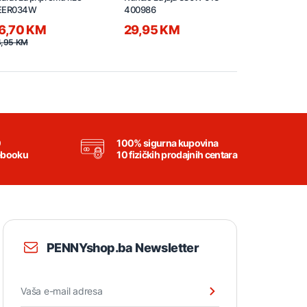
EER034W
400986
2200W 335
6,70 KM
29,95 KM
119,95 
,95 KM
0
100% sigurna kupovina
ebooku
10 fizičkih prodajnih centara
PENNYshop.ba Newsletter