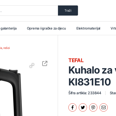
Traži
i galanterija
Oprema i igračke za djecu
Elektromaterijal
Vrt
a, rešoi
TEFAL
Kuhalo za v
KI831E10
Šifra artikla: 233844
Stan