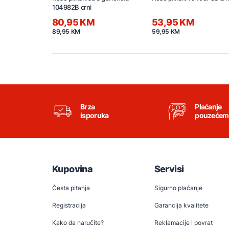
104982B crni
80,95 KM
53,95 KM
89,95 KM
59,95 KM
Brza
Plaćanje
isporuka
pouzećem
Kupovina
Servisi
Česta pitanja
Sigurno plaćanje
Registracija
Garancija kvalitete
Kako da naručite?
Reklamacije i povrat