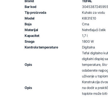
Brand
TEFAL
Bar kod
304538724595
Tip proizvoda
Kuhalo za vodu
Model
KI831E10
Boja
Crna
Materijal
Nehrđajući čelik
Kapacitet
1,7 l
Snaga
1800 W
Kontrola temperature
Digitalna
Tefal digitalno ku
digitalni displej 
Opis
temperature, št
odaberete najpog
uživanje u toplom
Konstrukcija dvos
Opis
na dodir a prakti
toplote može biti