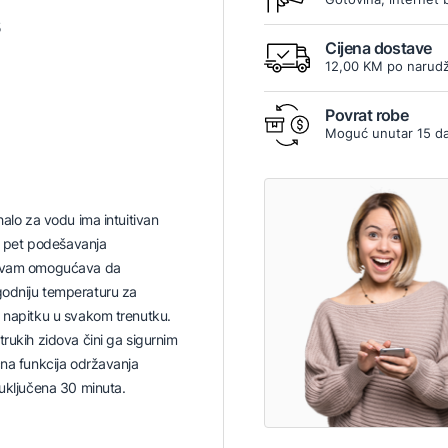
5
Cijena dostave
12,00 KM po narudž
Povrat robe
Moguć unutar 15 d
halo za vodu ima intuitivan
sa pet podešavanja
o vam omogućava da
odniju temperaturu za
 napitku u svakom trenutku.
trukih zidova čini ga sigurnim
čna funkcija održavanja
 uključena 30 minuta.