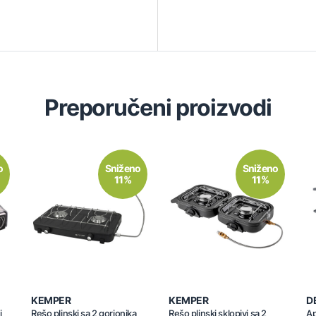
Preporučeni proizvodi
o
Sniženo
Sniženo
11%
11%
KEMPER
KEMPER
D
i
Rešo plinski sa 2 gorionika
Rešo plinski sklopivi sa 2
Ap