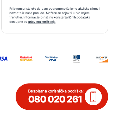
Prijavom pristajete da vam povremeno šaljemo akcijske cijene i
novitete iz naše ponude. Možete se odjaviti u bilo kojem
trenutku. Informacije o načinu korištenja ličnih podataka
dostupne su
uslovima korištenja
.
Besplatna korisnička podrška:
080 020 261