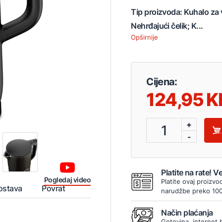
Tip proizvoda: Kuhalo za 
Nehrđajući čelik; K...
Opširnije
Cijena:
124,95
+
1
-
Platite na rate! 
Pogledaj video
Platite ovaj proizvo
ostava
Povrat
narudžbe preko 10
Način plaćanja
Gotovina, internet 