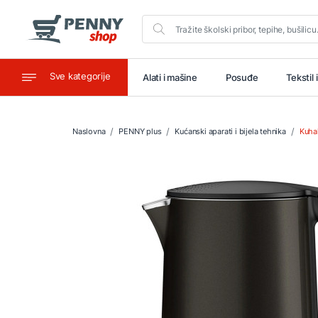
Sve kategorije
aštitu
Ugostiteljstvo
Alati i mašine
Posuđe
Tekstil 
Naslovna
PENNY plus
Kućanski aparati i bijela tehnika
Kuhal