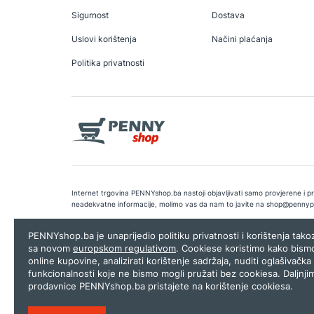
Sigurnost
Dostava
Uslovi korištenja
Načini plaćanja
Politika privatnosti
Internet trgovina PENNYshop.ba nastoji objavljivati samo provjerene i pra
neadekvatne informacije, molimo vas da nam to javite na
shop@pennyp
Copyright © 2026.
Penny plus d.o.o. Sarajevo
.
Dizajn i programiranj
PENNYshop.ba je unaprijedio politiku privatnosti i korištenja tak
sa novom
europskom regulativom
. Cookiese koristimo kako bism
online kupovine, analizirati korištenje sadržaja, nuditi oglašivačka 
funkcionalnosti koje ne bismo mogli pružati bez cookiesa. Daljnji
prodavnice PENNYshop.ba pristajete na korištenje cookiesa.