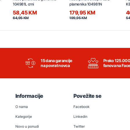
104981L crni
plamenika 104981N
K
58,45 KM
179,95 KM
4
64,95 KM
199,95 KM
54
15 dana garancije
Preko 125.00
na povrat novca
fanova na Fac
Informacije
Povežite se
O nama
Facebook
Kategorije
Linkedin
Novo u ponudi
Twitter