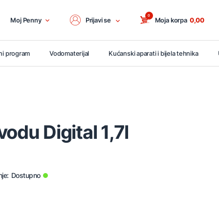
0
Moj Penny
Prijavi se
Moja korpa
0,00
ni program
Vodomaterijal
Kućanski aparati i bijela tehnika
odu Digital 1,7l
je:
Dostupno