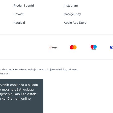
Prodajni centri
Instagram
Novosti
Goolge Play
Katalozi
Apple App Store
vilne podatke. Ako na našoj stranici otkrijete neistinite, odnosno
lus.com
.
e:
Lampa.ba
ozvanih cookiesa u skladu
o mogli pružati uslugu
rješenja, kao i za ostale
m korištenjem online