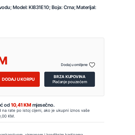
vodu; Model: KI831E10; Boja: Crna; Materijal:
Dodaj u omiljene
BRZA KUPOVINA
DODAJ U KORPU
Plaćanje pouzećem
Već od
10,41 KM
mjesečno.
d na rate po istoj cijeni, ako je ukupni iznos vaše
0,00 KM.
bankarstvom, virmanom i kreditnim karticama.