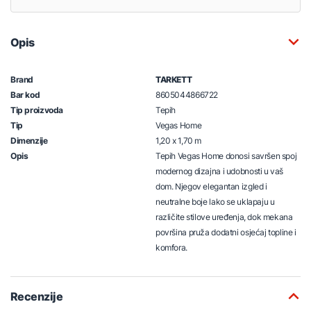
Opis
Brand
TARKETT
Bar kod
8605044866722
Tip proizvoda
Tepih
Tip
Vegas Home
Dimenzije
1,20 x 1,70 m
Opis
Tepih Vegas Home donosi savršen spoj
modernog dizajna i udobnosti u vaš
dom. Njegov elegantan izgled i
neutralne boje lako se uklapaju u
različite stilove uređenja, dok mekana
površina pruža dodatni osjećaj topline i
komfora.
Recenzije