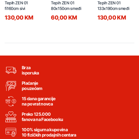
Tepih ZEN 01
Tepih ZEN 01
Tepih ZEN 01
fi160cm sivi
80x150cm smeđi
133x190cm smeđi
130,00 KM
60,00 KM
130,00 KM
Brza
isporuka
Plaćanje
pouzećem
15 dana garancije
na povrat novca
Preko 125.000
fanova na Facebooku
100% sigurna kupovina
10 fizičkih prodajnih centara