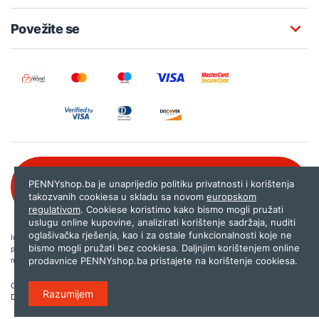
Povežite se
Besplatna korisnička podrška:
PENNYshop.ba je unaprijedio politiku privatnosti i korištenja
080 020 261
takozvanih cookiesa u skladu sa novom
europskom
regulativom
. Cookiese koristimo kako bismo mogli pružati
uslugu online kupovine, analizirati korištenje sadržaja, nuditi
oglašivačka rješenja, kao i za ostale funkcionalnosti koje ne
Internet trgovina PENNYshop.ba nastoji objavljivati samo provjerene i pravilne
bismo mogli pružati bez cookiesa. Daljnjim korištenjem online
podatke. Ako na našoj stranici otkrijete neistinite, odnosno neadekvatne informacije,
prodavnice PENNYshop.ba pristajete na korištenje cookiesa.
molimo vas da nam to javite na
shop@pennyplus.com
.
Copyright © 2026.
Penny plus d.o.o. Sarajevo
.
Razumijem
Dizajn i programiranje:
Lampa.ba