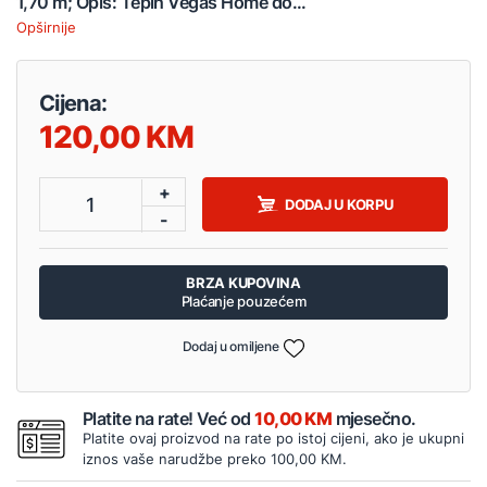
1,70 m; Opis: Tepih Vegas Home do...
Opširnije
Cijena:
120,00
+
1
DODAJ U KORPU
-
BRZA KUPOVINA
Plaćanje pouzećem
Dodaj u omiljene
Platite na rate! Već od
10,00 KM
mjesečno.
Platite ovaj proizvod na rate po istoj cijeni, ako je ukupni
iznos vaše narudžbe preko 100,00 KM.