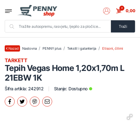
0
0,00
Traži
Naslovna
PENNY plus
Tekstil i galanterija
Etisoni, ćilimi
Nazad
TARKETT
Tepih Vegas Home 1,20x1,70m L
21EBW 1K
Šifra artikla: 242912
Stanje:
Dostupno