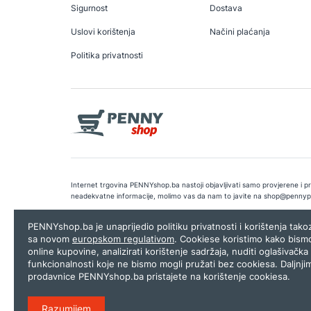
Sigurnost
Dostava
Uslovi korištenja
Načini plaćanja
Politika privatnosti
Internet trgovina PENNYshop.ba nastoji objavljivati samo provjerene i pra
neadekvatne informacije, molimo vas da nam to javite na
shop@pennyp
Copyright © 2026.
Penny plus d.o.o. Sarajevo
.
Dizajn i programiranj
PENNYshop.ba je unaprijedio politiku privatnosti i korištenja tak
sa novom
europskom regulativom
. Cookiese koristimo kako bism
online kupovine, analizirati korištenje sadržaja, nuditi oglašivačka 
funkcionalnosti koje ne bismo mogli pružati bez cookiesa. Daljnji
prodavnice PENNYshop.ba pristajete na korištenje cookiesa.
Razumijem