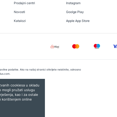
Prodajni centri
Instagram
Novosti
Goolge Play
Katalozi
Apple App Store
vilne podatke. Ako na našoj stranici otkrijete neistinite, odnosno
lus.com
.
e:
Lampa.ba
ozvanih cookiesa u skladu
o mogli pružati uslugu
rješenja, kao i za ostale
m korištenjem online