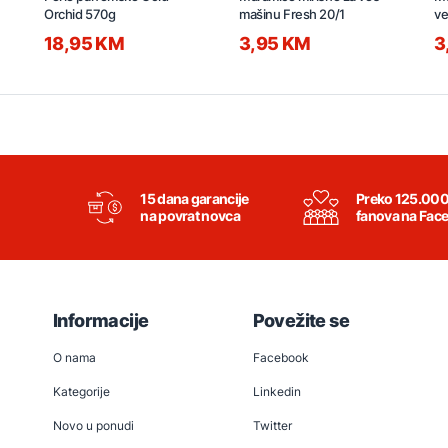
Orchid 570g
mašinu Fresh 20/1
ve
18,95 KM
3,95 KM
3
15 dana garancije
Preko 125.00
na povrat novca
fanova na Fac
Informacije
Povežite se
O nama
Facebook
Kategorije
Linkedin
Novo u ponudi
Twitter