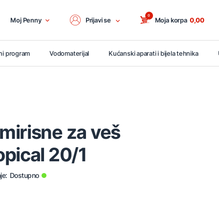
0
Moj Penny
Prijavi se
Moja korpa
0,00
ni program
Vodomaterijal
Kućanski aparati i bijela tehnika
mirisne za veš
pical 20/1
je:
Dostupno