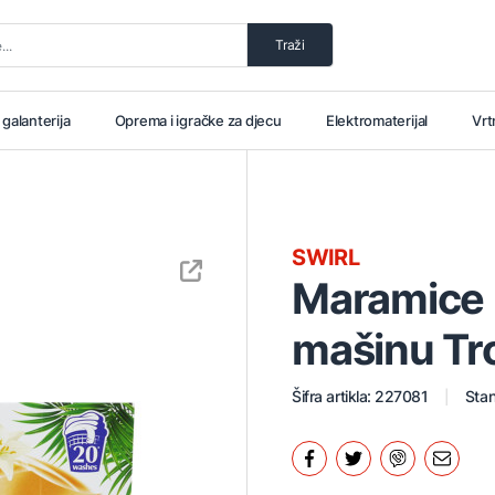
Traži
i galanterija
Oprema i igračke za djecu
Elektromaterijal
Vrt
SWIRL
Maramice 
mašinu Tro
Šifra artikla: 227081
Stan