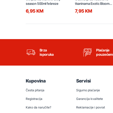
season 500ml febreze
tkaninama Exotic Bloom
500ml
6,95 KM
7,95 KM
Brza
Plaćanje
isporuka
pouzećem
Kupovina
Servisi
Česta pitanja
Sigurno plaćanje
Registracija
Garancija kvalitete
Kako da naručite?
Reklamacije i povrat