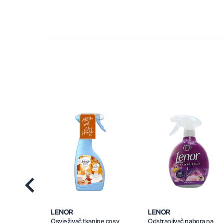
Previous
LENOR
LENOR
Osvježivač tkanine cosy
Odstranjivač nabora na