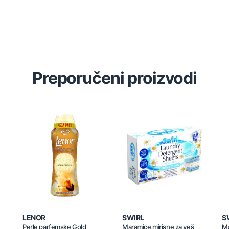
Preporučeni proizvodi
LENOR
SWIRL
S
Perle parfemske Gold
Maramice mirisne za veš
Ma