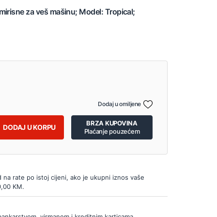
irisne za veš mašinu; Model: Tropical;
Dodaj u omiljene
BRZA KUPOVINA
DODAJ U KORPU
Plaćanje pouzećem
d na rate po istoj cijeni, ako je ukupni iznos vaše
0,00 KM.
bankarstvom, virmanom i kreditnim karticama.