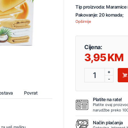
Tip proizvoda: Maramice m
Pakovanje: 20 komada;
Opširnije
Cijena:
3,95
+
1
-
ostava
Povrat
Platite na rate!
Platite ovaj proizvo
narudžbe preko 10
Način plaćanja
 za veš mašinu
Gotovina, internet 