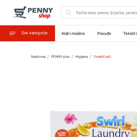
Sve kategorije
aštitu
Ugostiteljstvo
Alati i mašine
Posuđe
Tekstil 
Naslovna
PENNY plus
Higijena
Omekšivači