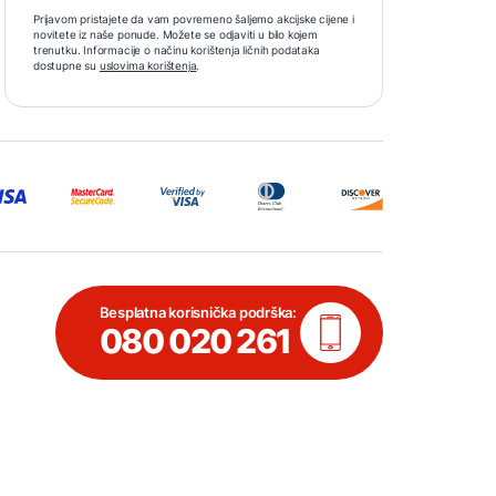
Prijavom pristajete da vam povremeno šaljemo akcijske cijene i
novitete iz naše ponude. Možete se odjaviti u bilo kojem
trenutku. Informacije o načinu korištenja ličnih podataka
dostupne su
uslovima korištenja
.
Besplatna korisnička podrška:
080 020 261