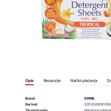
Opis
Recenzije
Načini plaćanja
D
Brand
SWIRL
Bar kod
5053249261096
Tip proizvoda
Maramice mirisne