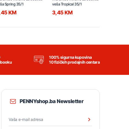
ša Spring 35/1
veša Tropical 35/1
2,65l
,45 KM
3,45 KM
12,45 K
0
100% sigurna kupovina
ebooku
10 fizičkih prodajnih centara
PENNYshop.ba Newsletter