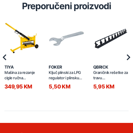
Preporučeni proizvodi
Previous
Nex
TIYA
FOKER
QBRICK
Mašina za rezanje
Ključ plinski za LPG
Graničnik rešetke za
cigle ručna
regulator i plinsku
travu
430/140mm 64160
bocu E25 06300
1010x80x63mm 2/1
349,95 KM
5,50 KM
5,95 KM
crni