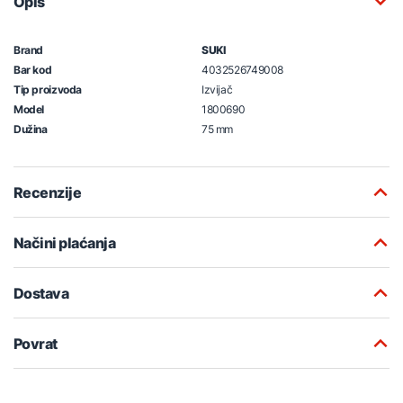
Opis
Brand
SUKI
Bar kod
4032526749008
Tip proizvoda
Izvijač
Model
1800690
Dužina
75 mm
Recenzije
Načini plaćanja
Dostava
Povrat