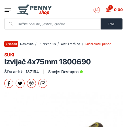
0
0,00
Traži
Naslovna
PENNY plus
Alati i mašine
Ručni alati i pribor
Nazad
SUKI
Izvijač 4x75mm 1800690
Šifra artikla: 187194
Stanje:
Dostupno