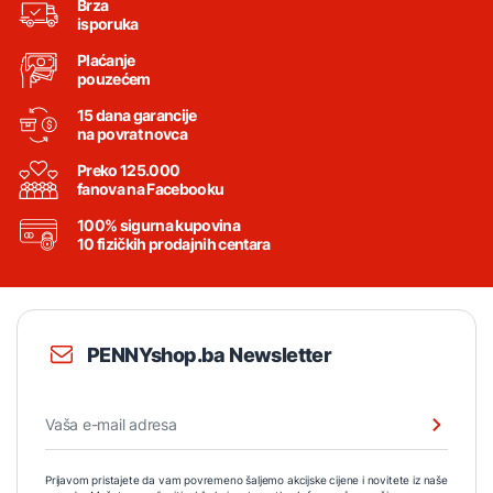
Brza
isporuka
Plaćanje
pouzećem
15 dana garancije
na povrat novca
Preko 125.000
fanova na Facebooku
100% sigurna kupovina
10 fizičkih prodajnih centara
PENNYshop.ba Newsletter
Prijavom pristajete da vam povremeno šaljemo akcijske cijene i novitete iz naše