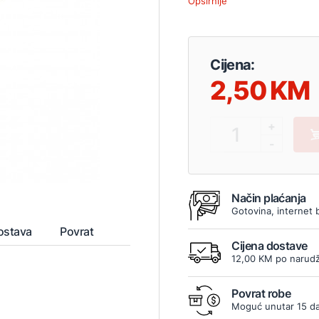
Opširnije
Cijena:
2,50
+
1
-
Način plaćanja
Gotovina, internet 
ostava
Povrat
Cijena dostave
12,00 KM po narudž
Povrat robe
Moguć unutar 15 d