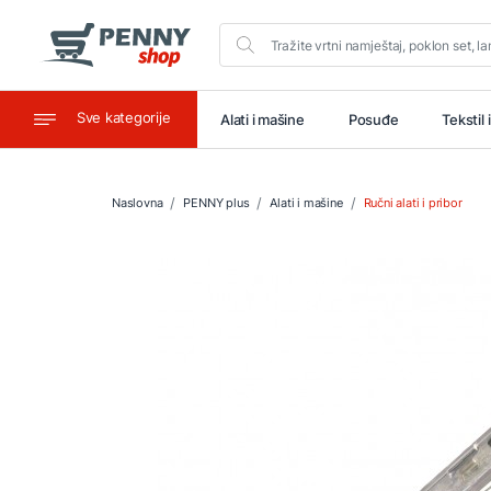
Sve kategorije
aštitu
Ugostiteljstvo
Alati i mašine
Posuđe
Tekstil 
Naslovna
PENNY plus
Alati i mašine
Ručni alati i pribor