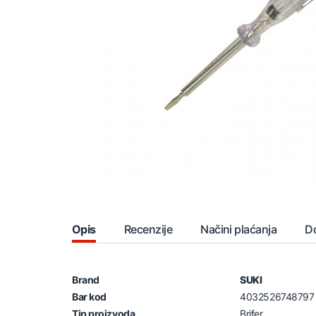
Opis
Recenzije
Načini plaćanja
D
Brand
SUKI
Bar kod
4032526748797
Tip proizvoda
Brifer