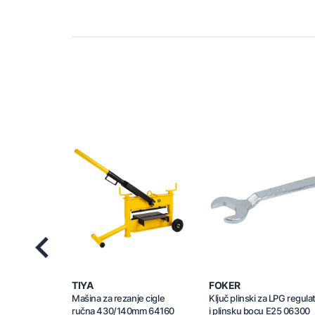
Previous
TIYA
FOKER
Mašina za rezanje cigle
Ključ plinski za LPG regula
ručna 430/140mm 64160
i plinsku bocu E25 06300