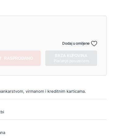
Dodaj u omiljene
BRZA KUPOVINA
RASPRODANO
Plaćanje pouzećem
bankarstvom, virmanom i kreditnim karticama.
bi
ana