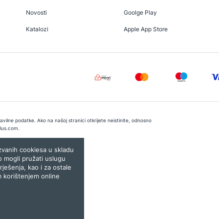
Novosti
Goolge Play
Katalozi
Apple App Store
vilne podatke. Ako na našoj stranici otkrijete neistinite, odnosno
lus.com
.
e:
Lampa.ba
ozvanih cookiesa u skladu
o mogli pružati uslugu
rješenja, kao i za ostale
m korištenjem online