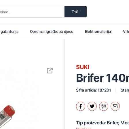
Traži
i galanterija
Oprema i igračke za djecu
Elektromaterijal
Vrt
SUKI
Brifer 14
Šifra artikla: 187201
Stan
Tip proizvoda: Brifer; Mo