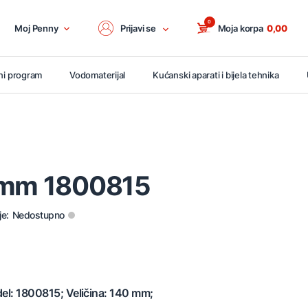
0
Moj Penny
Prijavi se
Moja korpa
0,00
ni program
Vodomaterijal
Kućanski aparati i bijela tehnika
0mm 1800815
je:
Nedostupno
del: 1800815; Veličina: 140 mm;