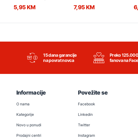
5,95 KM
7,95 KM
6
15 dana garancije
Preko 125.00
na povrat novca
fanova na Fac
Informacije
Povežite se
O nama
Facebook
Kategorije
Linkedin
Novo u ponudi
Twitter
Prodajni centri
Instagram