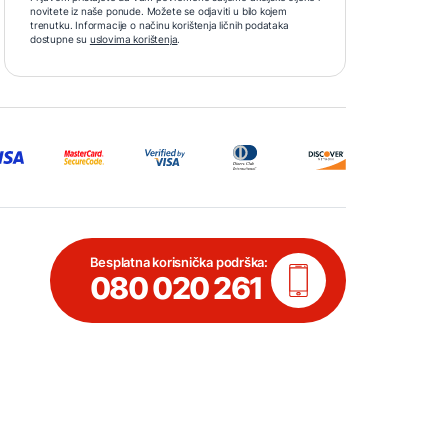
novitete iz naše ponude. Možete se odjaviti u bilo kojem
trenutku. Informacije o načinu korištenja ličnih podataka
dostupne su
uslovima korištenja
.
Besplatna korisnička podrška:
080 020 261