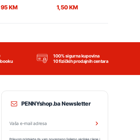
,95 KM
1,50 KM
0,95 KM
0
100% sigurna kupovina
ebooku
10 fizičkih prodajnih centara
PENNYshop.ba Newsletter
Prijavom pristajete da vam povremeno šaljemo akcijske cijene i