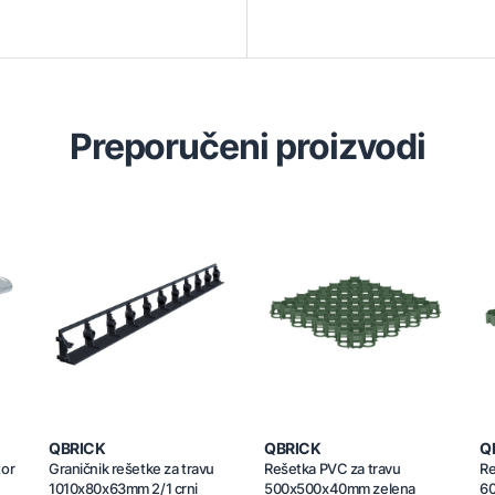
Preporučeni proizvodi
QBRICK
QBRICK
Q
tor
Graničnik rešetke za travu
Rešetka PVC za travu
Re
1010x80x63mm 2/1 crni
500x500x40mm zelena
6