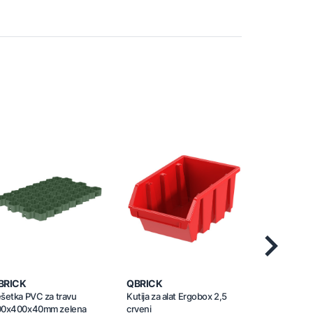
Next
BRICK
QBRICK
QBRICK
šetka PVC za travu
Kutija za alat Ergobox 2,5
Kutija za ala
00x400x40mm zelena
crveni
crveni