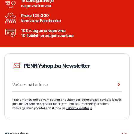
15 dana garancije
na povrat novca
Preko 125.000
fanova na Facebooku
100% sigurna kupovina
10 fizičkih prodajnih centara
PENNYshop.ba Newsletter
Prijavom pristajete da vam povremeno šaljemo akcijske cijene i novitete iz naše
ponude. Možete se odjaviti u bilo kojem trenutku. Informacije o načinu
korištenja ličnih podataka dostupne su
uslovima korištenja
.