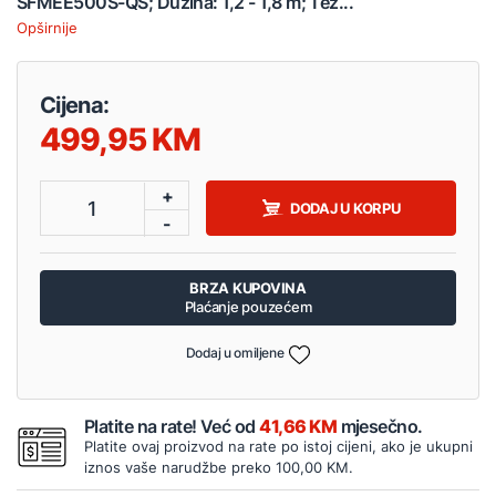
SFMEE500S-QS; Dužina: 1,2 - 1,8 m; Tež...
Opširnije
Cijena:
499,95
+
1
DODAJ U KORPU
-
BRZA KUPOVINA
Plaćanje pouzećem
Dodaj u omiljene
Platite na rate! Već od
41,66 KM
mjesečno.
Platite ovaj proizvod na rate po istoj cijeni, ako je ukupni
iznos vaše narudžbe preko 100,00 KM.