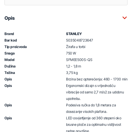
Opis
Brand
STANLEY
Bar kod
5035048723647
Tip proizvoda
Žirafa u torbi
Snaga
750 W
Model
SFMEE500S-QS
Dužina
1,2 - 1,8 m
Težina
3,75 kg
Opis
Brzina bez opterećenja: 460 - 1700 min
Opis
Ergonomski dizajn s vrijednošću
vibracije od samo 2,7 m/s2 za udobnu
upotrebu.
Opis
Podesiva ručka do 1,8 metara za
dosezanje visokih plafona.
Opis
LED osvjetljenje od 360 stepeni oko
brusne ploče za optimalnu vidljivost
radne površine.