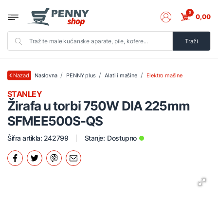
0
0,00
Traži
Naslovna
PENNY plus
Alati i mašine
Elektro mašine
Nazad
STANLEY
Žirafa u torbi 750W DIA 225mm
SFMEE500S-QS
Šifra artikla: 242799
Stanje:
Dostupno