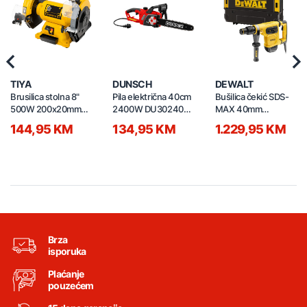
Previous
Nex
TIYA
DUNSCH
DEWALT
Brusilica stolna 8"
Pila električna 40cm
Bušilica čekić SDS-
500W 200x20mm
2400W DU30240-
MAX 40mm
60381
40ATF
D25481K-QS
144,95 KM
134,95 KM
1.229,95 KM
Brza
isporuka
Plaćanje
pouzećem