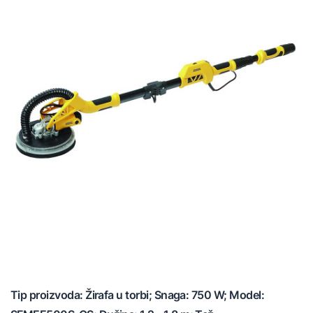
Tip proizvoda: Žirafa u torbi; Snaga: 750 W; Model: