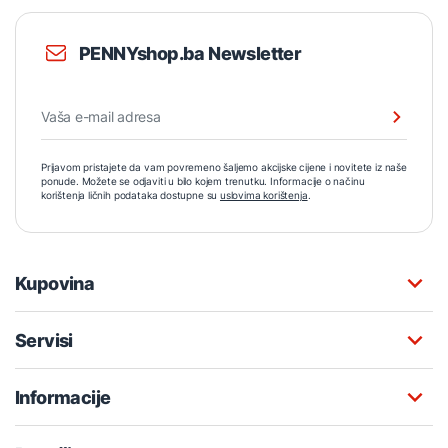
PENNYshop.ba Newsletter
Prijavom pristajete da vam povremeno šaljemo akcijske cijene i novitete iz naše
ponude. Možete se odjaviti u bilo kojem trenutku. Informacije o načinu
korištenja ličnih podataka dostupne su
uslovima korištenja
.
Kupovina
Servisi
Informacije