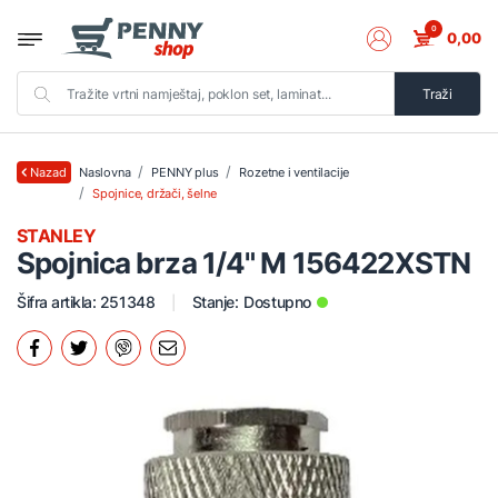
0
0,00
Traži
Naslovna
PENNY plus
Rozetne i ventilacije
Nazad
Spojnice, držači, šelne
STANLEY
Spojnica brza 1/4" M 156422XSTN
Šifra artikla: 251348
Stanje:
Dostupno