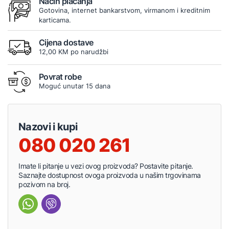
Način plaćanja
Gotovina, internet bankarstvom, virmanom i kreditnim
karticama.
Cijena dostave
12,00 KM po narudžbi
Povrat robe
Moguć unutar 15 dana
Nazovi i kupi
080 020 261
Imate li pitanje u vezi ovog proizvoda? Postavite pitanje.
Saznajte dostupnost ovoga proizvoda u našim trgovinama
pozivom na broj.