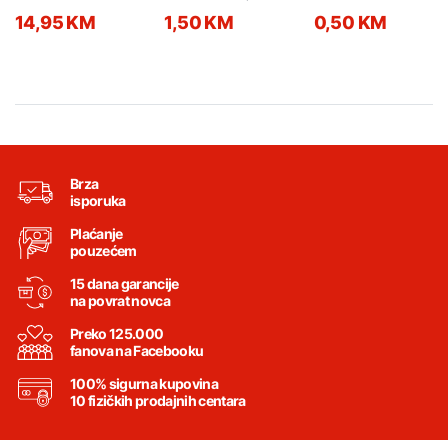
Promex 097217029
QUICKY 13 7200110
14,95 KM
1,50 KM
0,50 KM
Brza
isporuka
Plaćanje
pouzećem
15 dana garancije
na povrat novca
Preko 125.000
fanova na Facebooku
100% sigurna kupovina
10 fizičkih prodajnih centara