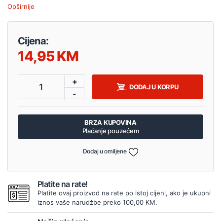
Opširnije
Cijena:
14,95
+
1
DODAJ U KORPU
-
BRZA KUPOVINA
Plaćanje pouzećem
Dodaj u omiljene
Platite na rate!
Platite ovaj proizvod na rate po istoj cijeni, ako je ukupni
iznos vaše narudžbe preko 100,00 KM.