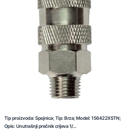
Tip proizvoda: Spojnica; Tip: Brza; Model: 156422XSTN;
Opis: Unutrašnji prečnik crijeva 1/...