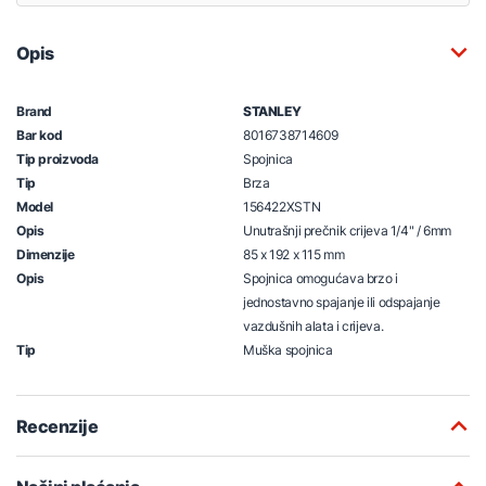
Opis
Brand
STANLEY
Bar kod
8016738714609
Tip proizvoda
Spojnica
Tip
Brza
Model
156422XSTN
Opis
Unutrašnji prečnik crijeva 1/4" / 6mm
Dimenzije
85 x 192 x 115 mm
Opis
Spojnica omogućava brzo i
jednostavno spajanje ili odspajanje
vazdušnih alata i crijeva.
Tip
Muška spojnica
Recenzije