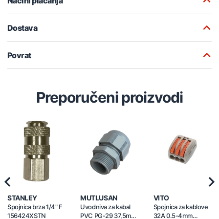
Načini plaćanja
Dostava
Povrat
Preporučeni proizvodi
Previous
Nex
STANLEY
MUTLUSAN
VITO
Spojnica brza 1/4" F
Uvodniva za kabal
Spojnica za kablove
156424XSTN
PVC PG-29 37,5mm
32A 0.5-4mm