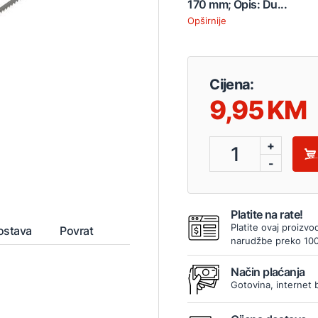
170 mm; Opis: Du...
Opširnije
Cijena:
9,95
+
1
-
Platite na rate!
Platite ovaj proizvo
ostava
Povrat
narudžbe preko 10
Način plaćanja
Gotovina, internet 