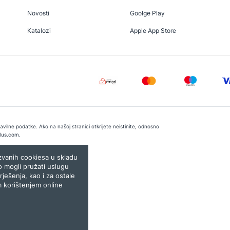
Novosti
Goolge Play
Katalozi
Apple App Store
vilne podatke. Ako na našoj stranici otkrijete neistinite, odnosno
lus.com
.
e:
Lampa.ba
ozvanih cookiesa u skladu
o mogli pružati uslugu
rješenja, kao i za ostale
m korištenjem online