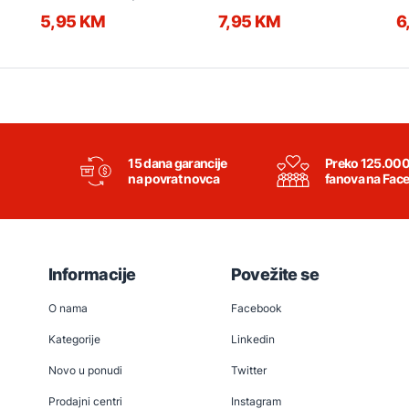
5,95 KM
7,95 KM
6
15 dana garancije
Preko 125.00
na povrat novca
fanova na Fac
Informacije
Povežite se
O nama
Facebook
Kategorije
Linkedin
Novo u ponudi
Twitter
Prodajni centri
Instagram