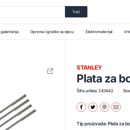
Traži
i galanterija
Oprema i igračke za djecu
Elektromaterijal
Vrt
STANLEY
Plata za b
Šifra artikla: 243642
Stan
Tip proizvoda: Plata za b