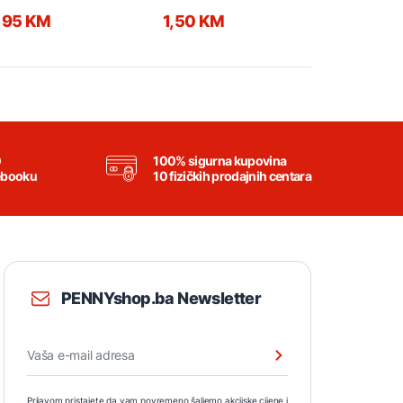
,95 KM
1,50 KM
0,95 KM
0
100% sigurna kupovina
ebooku
10 fizičkih prodajnih centara
PENNYshop.ba Newsletter
Prijavom pristajete da vam povremeno šaljemo akcijske cijene i