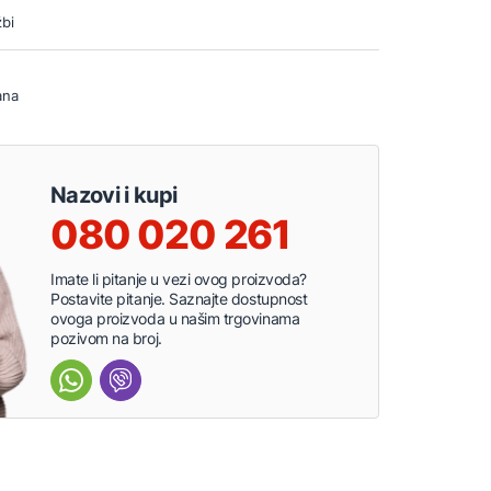
bi
ana
Nazovi i kupi
080 020 261
Imate li pitanje u vezi ovog proizvoda?
Postavite pitanje. Saznajte dostupnost
ovoga proizvoda u našim trgovinama
pozivom na broj.