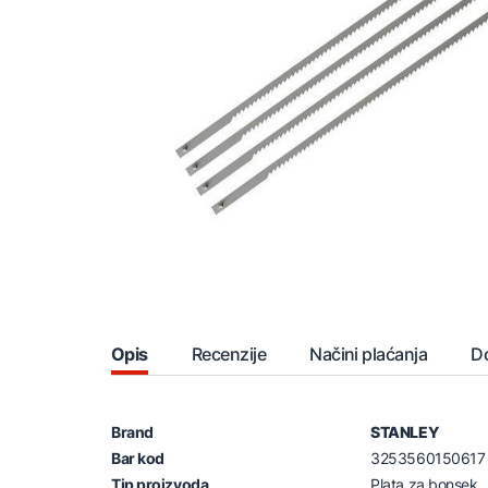
Opis
Recenzije
Načini plaćanja
D
Brand
STANLEY
Bar kod
3253560150617
Tip proizvoda
Plata za bonsek