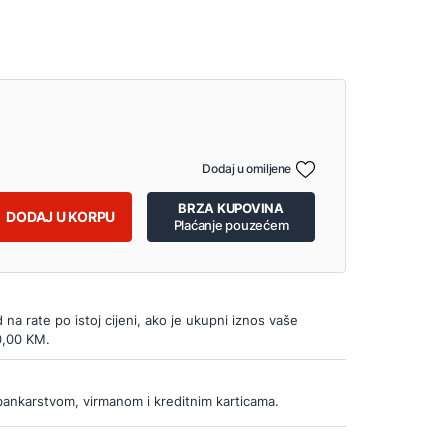
Dodaj u omiljene
BRZA KUPOVINA
DODAJ U KORPU
Plaćanje pouzećem
d na rate po istoj cijeni, ako je ukupni iznos vaše
0,00 KM.
bankarstvom, virmanom i kreditnim karticama.