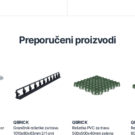
Preporučeni proizvodi
QBRICK
QBRICK
Q
tor
Graničnik rešetke za travu
Rešetka PVC za travu
Re
1010x80x63mm 2/1 crni
500x500x40mm zelena
6