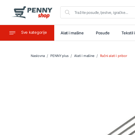
Sve kategorije
aštitu
Ugostiteljstvo
Alati i mašine
Posuđe
Tekstil 
Naslovna
PENNY plus
Alati i mašine
Ručni alati i pribor