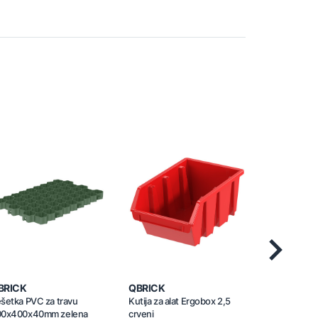
Next
BRICK
QBRICK
QBRICK
šetka PVC za travu
Kutija za alat Ergobox 2,5
Kutija za ala
00x400x40mm zelena
crveni
crveni