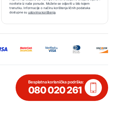
novitete iz naše ponude. Možete se odjaviti u bilo kojem
trenutku. Informacije o načinu korištenja ličnih podataka
dostupne su
uslovima korištenja
.
Besplatna korisnička podrška:
080 020 261