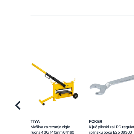
Previous
TIYA
FOKER
Mašina za rezanje cigle
Ključ plinski za LPG regula
ručna 430/140mm 64160
i plinsku bocu E25 06300