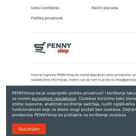
Uslovi korištenja
Načini plaćanja
Politika privatnosti
Internet trgovina PENNYshop.ba nastoji objavljivati samo provjerene i pra
neadekvatne informacije, molimo vas da nam to javite na
shop@pennyp
Copyright © 2026.
Penny plus d.o.o. Sarajevo
.
Dizajn i programiranj
PENNYshop.ba je unaprijedio politiku privatnosti i korištenja tak
sa novom
europskom regulativom
. Cookiese koristimo kako bism
online kupovine, analizirati korištenje sadržaja, nuditi oglašivačka 
funkcionalnosti koje ne bismo mogli pružati bez cookiesa. Daljnji
prodavnice PENNYshop.ba pristajete na korištenje cookiesa.
Razumijem