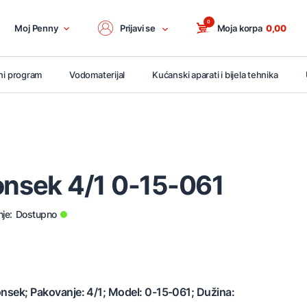
0
Moj Penny
Prijavi se
Moja korpa
0,00
ni program
Vodomaterijal
Kućanski aparati i bijela tehnika
onsek 4/1 0-15-061
je:
Dostupno
onsek; Pakovanje: 4/1; Model: 0-15-061; Dužina: