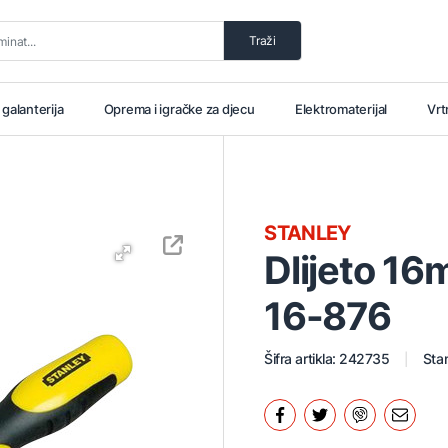
Traži
i galanterija
Oprema i igračke za djecu
Elektromaterijal
Vrt
STANLEY
Dlijeto 1
16-876
Šifra artikla: 242735
Stan