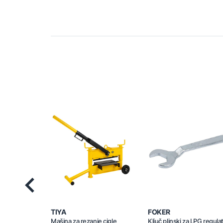
Previous
TIYA
FOKER
Mašina za rezanje cigle
Ključ plinski za LPG regula