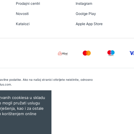
Prodajni centri
Instagram
Novosti
Goolge Play
Katalozi
Apple App Store
vilne podatke. Ako na našoj stranici otkrijete neistinite, odnosno
lus.com
.
e:
Lampa.ba
ozvanih cookiesa u skladu
o mogli pružati uslugu
rješenja, kao i za ostale
m korištenjem online