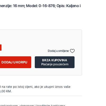
imenzije: 16 mm; Model: 0-16-876; Opis: Kaljeno i
Dodaj u omiljene
BRZA KUPOVINA
DODAJ U KORPU
Plaćanje pouzećem
d na rate po istoj cijeni, ako je ukupni iznos vaše
0,00 KM.
bankarstvom, virmanom i kreditnim karticama.