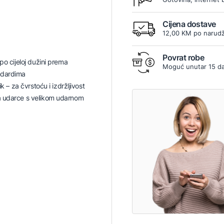
Cijena dostave
12,00 KM po narudž
Povrat robe
po cijeloj dužini prema
Moguć unutar 15 d
ndardima
ik – za čvrstoću i izdržljivost
 udarce s velikom udarnom