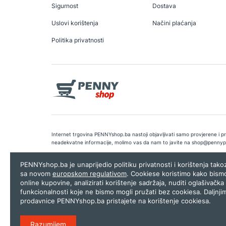
Sigurnost
Dostava
Uslovi korištenja
Načini plaćanja
Politika privatnosti
Internet trgovina PENNYshop.ba nastoji objavljivati samo provjerene i pra
neadekvatne informacije, molimo vas da nam to javite na
shop@pennyp
Copyright © 2026.
Penny plus d.o.o. Sarajevo
.
Dizajn i programiranj
PENNYshop.ba je unaprijedio politiku privatnosti i korištenja tak
sa novom
europskom regulativom
. Cookiese koristimo kako bism
online kupovine, analizirati korištenje sadržaja, nuditi oglašivačka 
funkcionalnosti koje ne bismo mogli pružati bez cookiesa. Daljnji
prodavnice PENNYshop.ba pristajete na korištenje cookiesa.
Razumijem