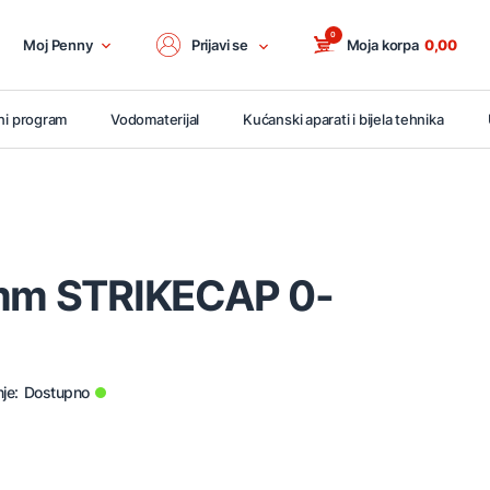
0
Moj Penny
Prijavi se
Moja korpa
0,00
ni program
Vodomaterijal
Kućanski aparati i bijela tehnika
6mm STRIKECAP 0-
je:
Dostupno