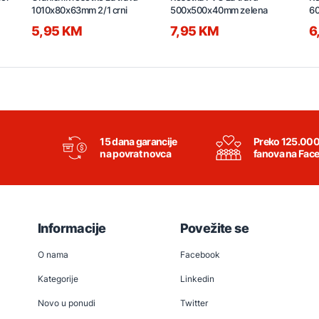
1010x80x63mm 2/1 crni
500x500x40mm zelena
6
5,95 KM
7,95 KM
6
15 dana garancije
Preko 125.00
na povrat novca
fanova na Fac
Informacije
Povežite se
O nama
Facebook
Kategorije
Linkedin
Novo u ponudi
Twitter