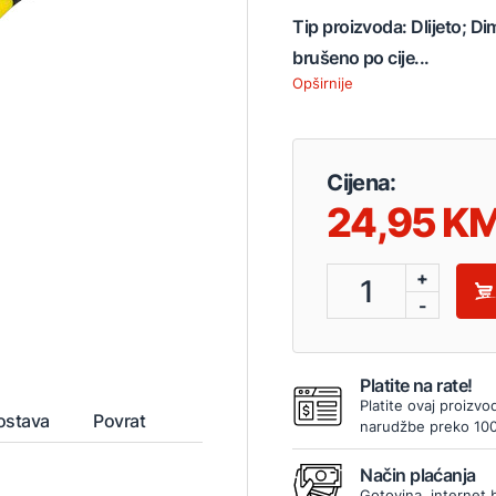
Tip proizvoda: Dlijeto; D
brušeno po cije...
Opširnije
Cijena:
24,95
+
1
-
Platite na rate!
Platite ovaj proizvo
ostava
Povrat
narudžbe preko 10
Način plaćanja
Gotovina, internet 