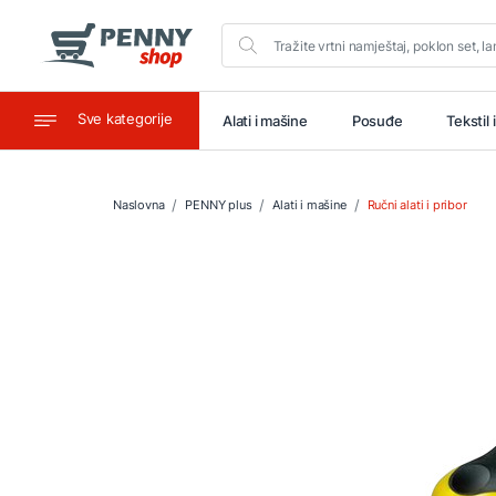
Sve kategorije
aštitu
Ugostiteljstvo
Alati i mašine
Posuđe
Tekstil 
Naslovna
PENNY plus
Alati i mašine
Ručni alati i pribor