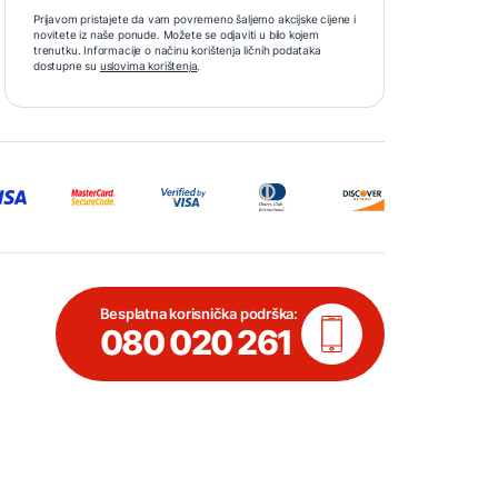
Prijavom pristajete da vam povremeno šaljemo akcijske cijene i
novitete iz naše ponude. Možete se odjaviti u bilo kojem
trenutku. Informacije o načinu korištenja ličnih podataka
dostupne su
uslovima korištenja
.
Besplatna korisnička podrška:
080 020 261