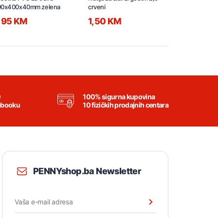
00x400x40mm zelena
crveni
crveni
,95 KM
1,50 KM
0,95 KM
0
100% sigurna kupovina
ebooku
10 fizičkih prodajnih centara
PENNYshop.ba Newsletter