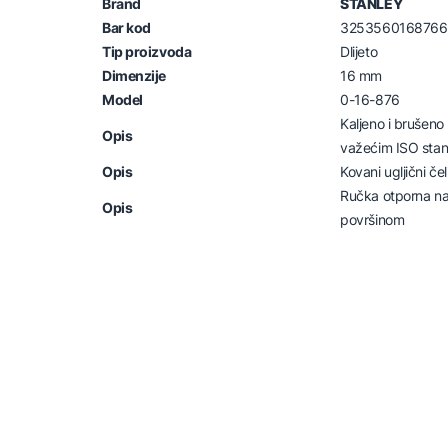
Brand
STANLEY
Bar kod
3253560168766
Tip proizvoda
Dlijeto
Dimenzije
16 mm
Model
0-16-876
Kaljeno i brušeno 
Opis
važećim ISO sta
Opis
Kovani ugljični čel
Ručka otporna na
Opis
površinom