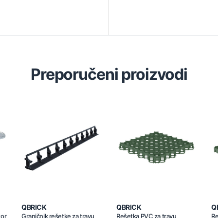
Preporučeni proizvodi
QBRICK
QBRICK
Q
tor
Graničnik rešetke za travu
Rešetka PVC za travu
Re