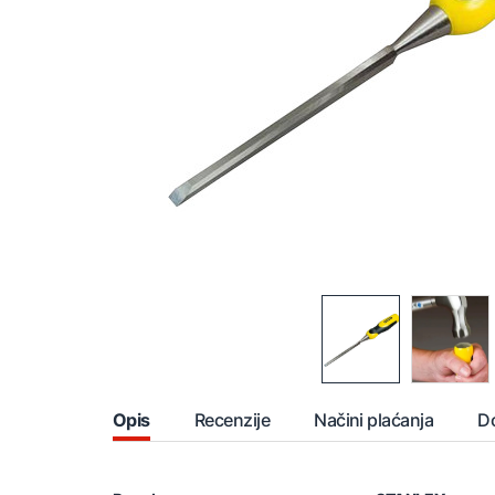
Opis
Recenzije
Načini plaćanja
D