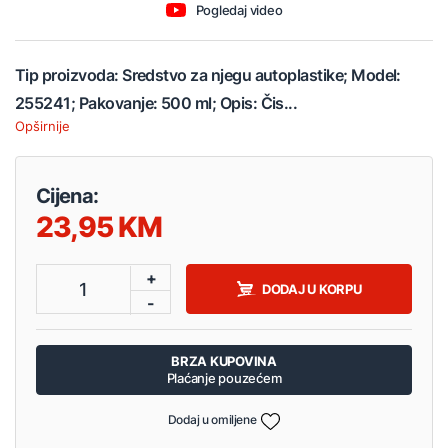
Pogledaj video
Tip proizvoda: Sredstvo za njegu autoplastike; Model:
255241; Pakovanje: 500 ml; Opis: Čis...
Opširnije
Cijena:
23,95
+
1
DODAJ U KORPU
-
BRZA KUPOVINA
Plaćanje pouzećem
Dodaj u omiljene