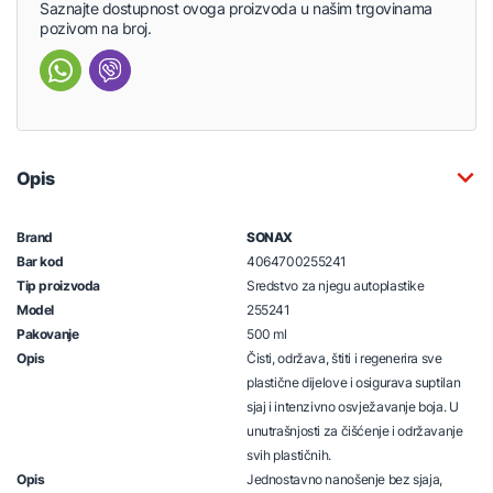
Saznajte dostupnost ovoga proizvoda u našim trgovinama
pozivom na broj.
Opis
Brand
SONAX
Bar kod
4064700255241
Tip proizvoda
Sredstvo za njegu autoplastike
Model
255241
Pakovanje
500 ml
Opis
Čisti, održava, štiti i regenerira sve
plastične dijelove i osigurava suptilan
sjaj i intenzivno osvježavanje boja. U
unutrašnjosti za čišćenje i održavanje
svih plastičnih.
Opis
Jednostavno nanošenje bez sjaja,