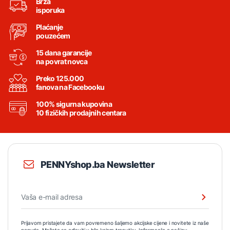
Brza
isporuka
Plaćanje
pouzećem
15 dana garancije
na povrat novca
Preko 125.000
fanova na Facebooku
100% sigurna kupovina
10 fizičkih prodajnih centara
PENNYshop.ba Newsletter
Prijavom pristajete da vam povremeno šaljemo akcijske cijene i novitete iz naše
ponude. Možete se odjaviti u bilo kojem trenutku. Informacije o načinu