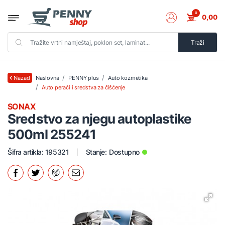
0
0,00
Traži
Naslovna
PENNY plus
Auto kozmetika
Nazad
Auto perači i sredstva za čišćenje
SONAX
Sredstvo za njegu autoplastike
500ml 255241
Šifra artikla: 195321
Stanje:
Dostupno