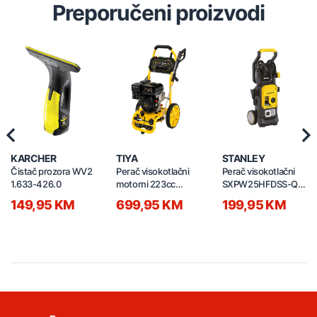
Preporučeni proizvodi
Previous
Nex
KARCHER
TIYA
STANLEY
Čistač prozora WV2
Perač visokotlačni
Perač visokotlačni
1.633-426.0
motorni 223cc
SXPW25HFDSS-QS
235bar 7.0HP
15856
149,95 KM
699,95 KM
199,95 KM
24734