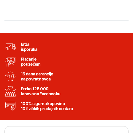
Brza
isporuka
Plaćanje
pouzećem
15 dana garancije
na povrat novca
Preko 125.000
fanova na Facebooku
100% sigurna kupovina
10 fizičkih prodajnih centara