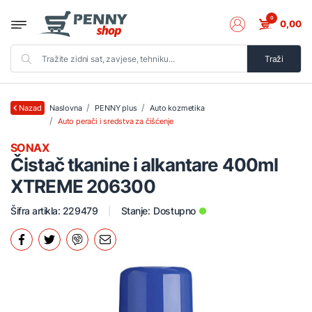
0
0,00
Traži
Naslovna
PENNY plus
Auto kozmetika
Nazad
Auto perači i sredstva za čišćenje
SONAX
Čistač tkanine i alkantare 400ml
XTREME 206300
Šifra artikla: 229479
Stanje:
Dostupno