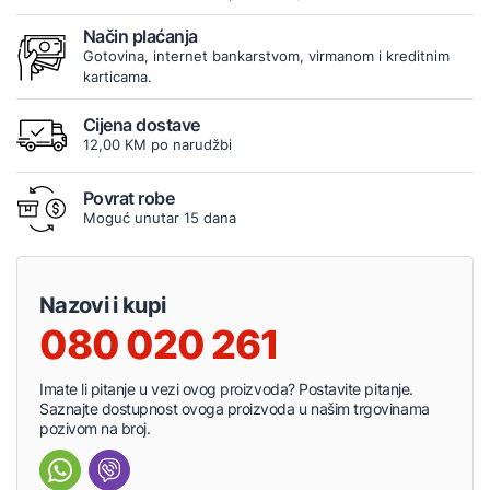
Način plaćanja
Gotovina, internet bankarstvom, virmanom i kreditnim
karticama.
Cijena dostave
12,00 KM po narudžbi
Povrat robe
Moguć unutar 15 dana
Nazovi i kupi
080 020 261
Imate li pitanje u vezi ovog proizvoda? Postavite pitanje.
Saznajte dostupnost ovoga proizvoda u našim trgovinama
pozivom na broj.