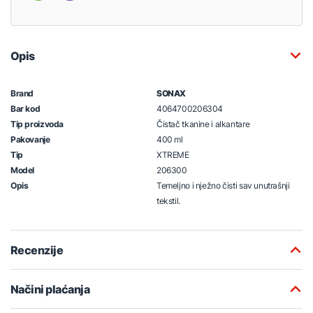
Opis
Brand
SONAX
Bar kod
4064700206304
Tip proizvoda
Čistač tkanine i alkantare
Pakovanje
400 ml
Tip
XTREME
Model
206300
Opis
Temeljno i nježno čisti sav unutrašnji
tekstil.
Recenzije
Načini plaćanja