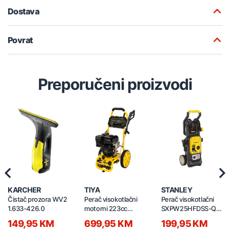
Dostava
Povrat
Preporučeni proizvodi
Previous
Nex
KARCHER
TIYA
STANLEY
Čistač prozora WV2
Perač visokotlačni
Perač visokotlačni
1.633-426.0
motorni 223cc
SXPW25HFDSS-QS
235bar 7.0HP
15856
149,95 KM
699,95 KM
199,95 KM
24734