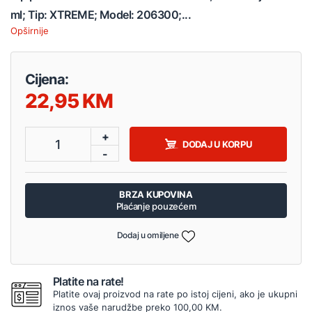
ml; Tip: XTREME; Model: 206300;...
Opširnije
Cijena:
22,95
+
1
DODAJ U KORPU
-
BRZA KUPOVINA
Plaćanje pouzećem
Dodaj u omiljene
Platite na rate!
Platite ovaj proizvod na rate po istoj cijeni, ako je ukupni
iznos vaše narudžbe preko 100,00 KM.