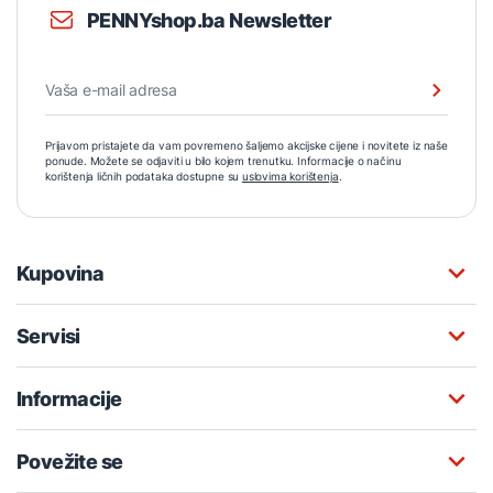
PENNYshop.ba Newsletter
Prijavom pristajete da vam povremeno šaljemo akcijske cijene i novitete iz naše
ponude. Možete se odjaviti u bilo kojem trenutku. Informacije o načinu
korištenja ličnih podataka dostupne su
uslovima korištenja
.
Kupovina
Servisi
Informacije
Povežite se