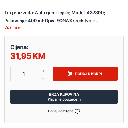
Tip proizvoda: Auto gumi ljepilo; Model: 432300;
Pakovanje: 400 ml; Opis: SONAX sredstvo z...
Opširnije
Cijena:
31,95
+
1
DODAJ U KORPU
-
BRZA KUPOVINA
Plaćanje pouzećem
Dodaj u omiljene