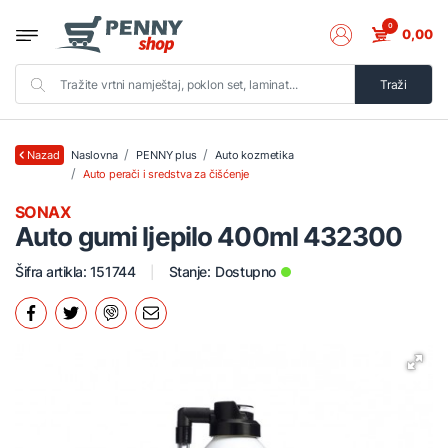
0
0,00
Traži
Naslovna
PENNY plus
Auto kozmetika
Nazad
Auto perači i sredstva za čišćenje
SONAX
Auto gumi ljepilo 400ml 432300
Šifra artikla: 151744
Stanje:
Dostupno