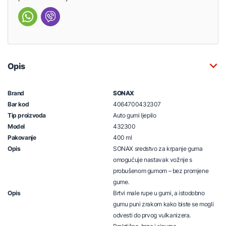
Opis
Brand
SONAX
Bar kod
4064700432307
Tip proizvoda
Auto gumi ljepilo
Model
432300
Pakovanje
400 ml
Opis
SONAX sredstvo za krpanje guma
omogućuje nastavak vožnje s
probušenom gumom – bez promjene
gume.
Opis
Brtvi male rupe u gumi, a istodobno
gumu puni zrakom kako biste se mogli
odvesti do prvog vulkanizera.