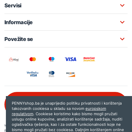
Servisi
Informacije
Povežite se
Besplatna korisnička podrška:
PENNYshop.ba je unaprijedio politiku privatnosti i korištenja
080 020 261
takozvanih cookiesa u skladu sa novom
europskom
regulativom
. Cookiese koristimo kako bismo mogli pružati
uslugu online kupovine, analizirati korištenje sadržaja, nuditi
oglašivačka rješenja, kao i za ostale funkcionalnosti koje ne
Internet trgovina PENNYshop.ba nastoji objavljivati samo provjerene i pravilne
bismo mogli pružati bez cookiesa. Daljnjim korištenjem online
podatke. Ako na našoj stranici otkrijete neistinite, odnosno neadekvatne informacije,