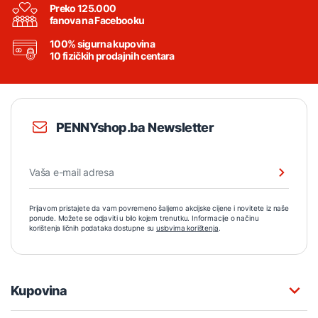
Preko 125.000
fanova na Facebooku
100% sigurna kupovina
10 fizičkih prodajnih centara
PENNYshop.ba Newsletter
Prijavom pristajete da vam povremeno šaljemo akcijske cijene i novitete iz naše
ponude. Možete se odjaviti u bilo kojem trenutku. Informacije o načinu
korištenja ličnih podataka dostupne su
uslovima korištenja
.
Kupovina