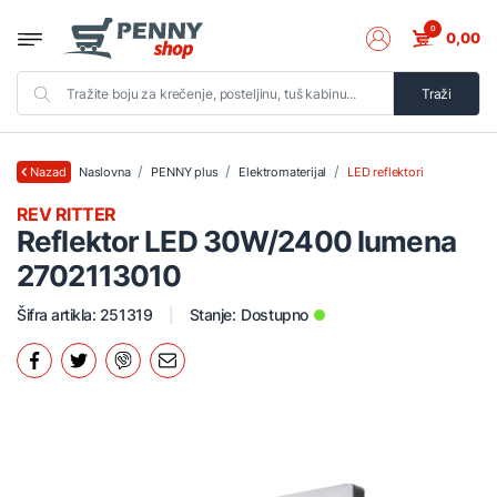
0
0,00
Traži
Naslovna
PENNY plus
Elektromaterijal
LED reflektori
Nazad
REV RITTER
Reflektor LED 30W/2400 lumena
2702113010
Šifra artikla: 251319
Stanje:
Dostupno