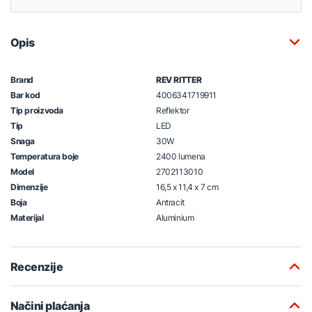
Opis
Brand
REV RITTER
Bar kod
4006341719911
Tip proizvoda
Reflektor
Tip
LED
Snaga
30W
Temperatura boje
2400 lumena
Model
2702113010
Dimenzije
16,5 x 11,4 x 7 cm
Boja
Antracit
Materijal
Aluminium
Recenzije
Načini plaćanja