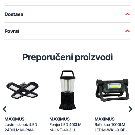
Dostava
Povrat
Preporučeni proizvodi
Previous
Nex
MAXIMUS
MAXIMUS
MAXIMUS
Luster sklopivi LED
Fenjer LED 400LM
Reflektor 1000LM
2400LM M-PAN-
M-LNT-40-DU
LED M-WKL-019B-