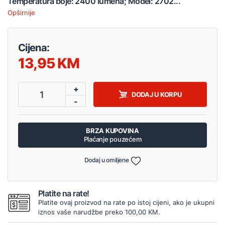
Temperatura boje: 2400 lumena; Model: 2702...
Opširnije
Cijena:
13,95
+
1
DODAJ U KORPU
-
BRZA KUPOVINA
Plaćanje pouzećem
Dodaj u omiljene
Platite na rate!
Platite ovaj proizvod na rate po istoj cijeni, ako je ukupni
iznos vaše narudžbe preko 100,00 KM.