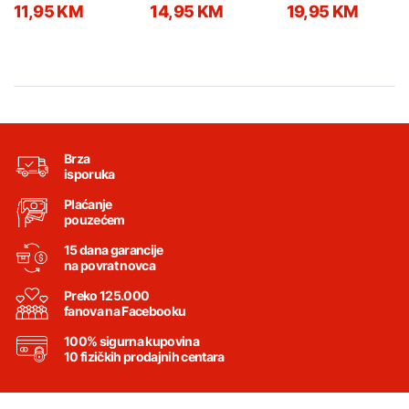
010
DU
11,95 KM
14,95 KM
19,95 KM
Brza
isporuka
Plaćanje
pouzećem
15 dana garancije
na povrat novca
Preko 125.000
fanova na Facebooku
100% sigurna kupovina
10 fizičkih prodajnih centara