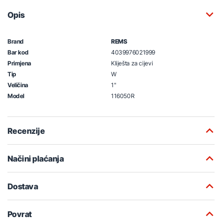
Opis
Brand
REMS
Bar kod
4039976021999
Primjena
Kliješta za cijevi
Tip
W
Veličina
1"
Model
116050R
Recenzije
Načini plaćanja
Dostava
Povrat