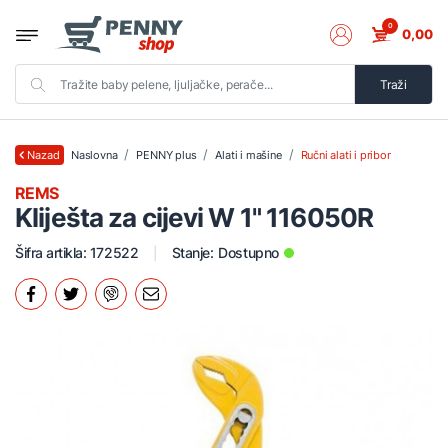
0
0,00
Traži
Naslovna
PENNY plus
Alati i mašine
Ručni alati i pribor
Nazad
REMS
Kliješta za cijevi W 1" 116050R
Šifra artikla: 172522
Stanje:
Dostupno