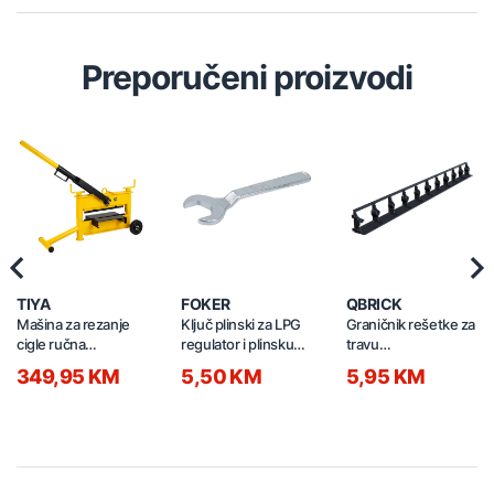
Preporučeni proizvodi
Previous
Nex
TIYA
FOKER
QBRICK
Mašina za rezanje
Ključ plinski za LPG
Graničnik rešetke za
cigle ručna
regulator i plinsku
travu
430/140mm 64160
bocu E25 06300
1010x80x63mm 2/1
349,95 KM
5,50 KM
5,95 KM
crni