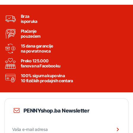
Brza
isporuka
Plaćanje
pouzećem
15 dana garancije
na povrat novca
Preko 125.000
fanova na Facebooku
100% sigurna kupovina
10 fizičkih prodajnih centara
PENNYshop.ba Newsletter