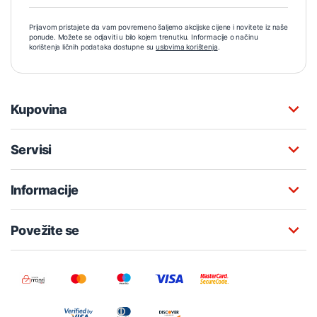
Prijavom pristajete da vam povremeno šaljemo akcijske cijene i novitete iz naše
ponude. Možete se odjaviti u bilo kojem trenutku. Informacije o načinu
korištenja ličnih podataka dostupne su
uslovima korištenja
.
Kupovina
Servisi
Informacije
Povežite se