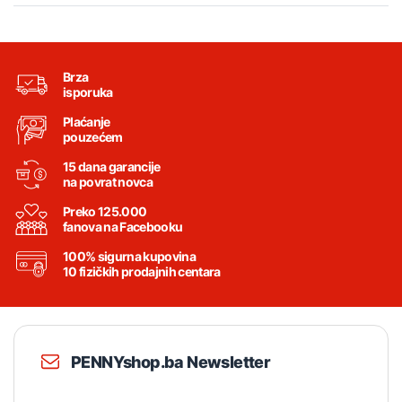
Brza
isporuka
Plaćanje
pouzećem
15 dana garancije
na povrat novca
Preko 125.000
fanova na Facebooku
100% sigurna kupovina
10 fizičkih prodajnih centara
PENNYshop.ba Newsletter