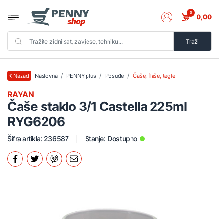
0
0,00
Traži
Naslovna
PENNY plus
Posuđe
Čaše, flaše, tegle
Nazad
RAYAN
Čaše staklo 3/1 Castella 225ml
RYG6206
Šifra artikla: 236587
Stanje:
Dostupno