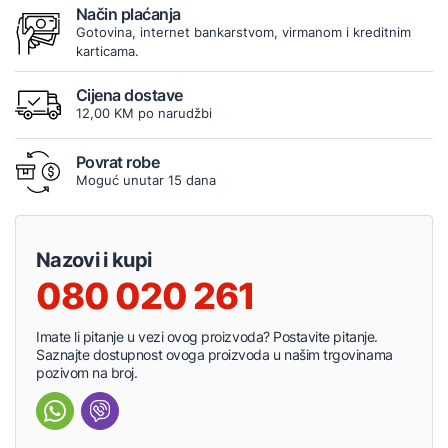
Način plaćanja
Gotovina, internet bankarstvom, virmanom i kreditnim
karticama.
Cijena dostave
12,00 KM po narudžbi
Povrat robe
Moguć unutar 15 dana
Nazovi i kupi
080 020 261
Imate li pitanje u vezi ovog proizvoda? Postavite pitanje.
Saznajte dostupnost ovoga proizvoda u našim trgovinama
pozivom na broj.