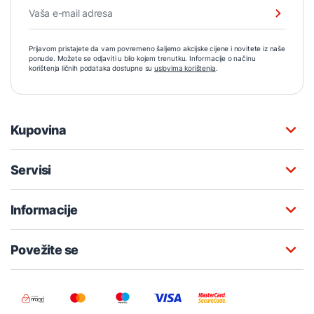
Prijavom pristajete da vam povremeno šaljemo akcijske cijene i novitete iz naše
ponude. Možete se odjaviti u bilo kojem trenutku. Informacije o načinu
korištenja ličnih podataka dostupne su
uslovima korištenja
.
Kupovina
Servisi
Informacije
Povežite se