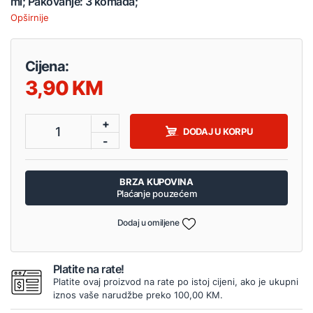
ml; Pakovanje: 3 komada;
Opširnije
Cijena:
3,90
+
1
DODAJ U KORPU
-
BRZA KUPOVINA
Plaćanje pouzećem
Dodaj u omiljene
Platite na rate!
Platite ovaj proizvod na rate po istoj cijeni, ako je ukupni
iznos vaše narudžbe preko 100,00 KM.