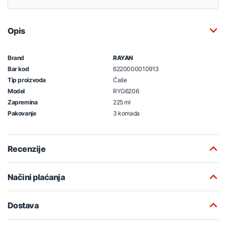
Opis
Brand
RAYAN
Bar kod
6220000010913
Tip proizvoda
Ćaše
Model
RYG6206
Zapremina
225 ml
Pakovanje
3 komada
Recenzije
Načini plaćanja
Dostava