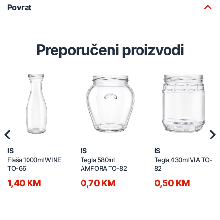
Povrat
Preporučeni proizvodi
Previous
Nex
IS
IS
IS
Flaša 1000ml WINE
Tegla 580ml
Tegla 430ml VIA TO-
TO-66
AMFORA TO-82
82
1,40 KM
0,70 KM
0,50 KM